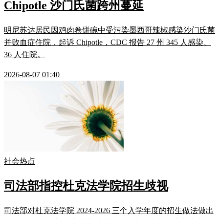
Chipotle 沙门氏菌跨州蔓延
明尼苏达居民因鸡肉卷饼碗中受污染墨西哥辣椒感染沙门氏菌
并败血症住院，起诉 Chipotle，CDC 报告 27 州 345 人感染、
36 人住院。
2026-08-07 01:40
社会热点
司法部指控杜克法学院招生歧视
司法部对杜克法学院 2024-2026 三个入学年度的招生做法做出