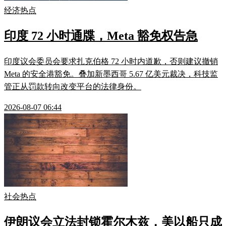
经济热点
印度 72 小时通牒，Meta 豁免权告急
印度议会委员会要求扎克伯格 72 小时内道歉，否则建议撤销
Meta 的安全港豁免。叠加新墨西哥 5.67 亿美元裁决，科技监
管正从罚款转向改变平台的法律身份。
2026-08-07 06:44
社会热点
伊朗议会立法封锁霍尔木兹，美以船只成