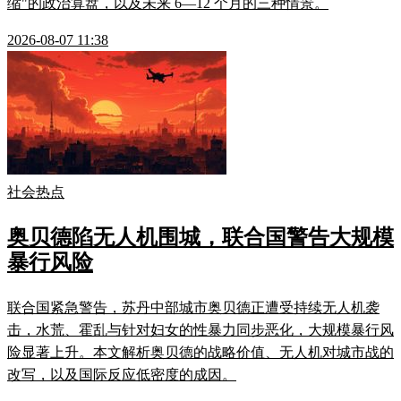
缩"的政治算盘，以及未来 6—12 个月的三种情景。
2026-08-07 11:38
社会热点
奥贝德陷无人机围城，联合国警告大规模
暴行风险
联合国紧急警告，苏丹中部城市奥贝德正遭受持续无人机袭
击，水荒、霍乱与针对妇女的性暴力同步恶化，大规模暴行风
险显著上升。本文解析奥贝德的战略价值、无人机对城市战的
改写，以及国际反应低密度的成因。