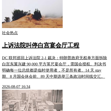
社会热点
上诉法院叫停白宫宴会厅工程
DC 联邦巡回上诉法院 2-1 裁决：特朗普政府无权单方面拆除
白宫东翼兴建 90,000 平方英尺宴会厅，需国会授权。判决书
明确每一位总统都是临时使用者，不是所有者。14 天 stay
期、8 月国会休会前、89 天中期选举三条政治时间线交汇。
2026-08-07 16:34