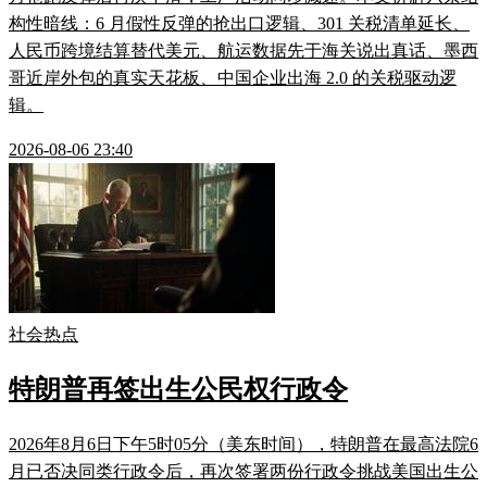
构性暗线：6 月假性反弹的抢出口逻辑、301 关税清单延长、
人民币跨境结算替代美元、航运数据先于海关说出真话、墨西
哥近岸外包的真实天花板、中国企业出海 2.0 的关税驱动逻
辑。
2026-08-06 23:40
社会热点
特朗普再签出生公民权行政令
2026年8月6日下午5时05分（美东时间），特朗普在最高法院6
月已否决同类行政令后，再次签署两份行政令挑战美国出生公