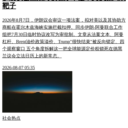
靶子
2026年8月7日，伊朗议会审议一项法案，拟对美以及其协助方
商船在霍尔木兹海峡实施拦截扣押。同步伊朗-阿曼联合工作
组把7月30日临时协议改写为审批制。文章从法案文本、阿曼
杠杆、Brent油价政策溢价、Trump"很快结束"被反向锁定、四
个观察窗口 五个角度拆解这一把全球能源定价权锁死在德黑
兰议会立法日历上的新常态。
2026-08-07 05:35
社会热点