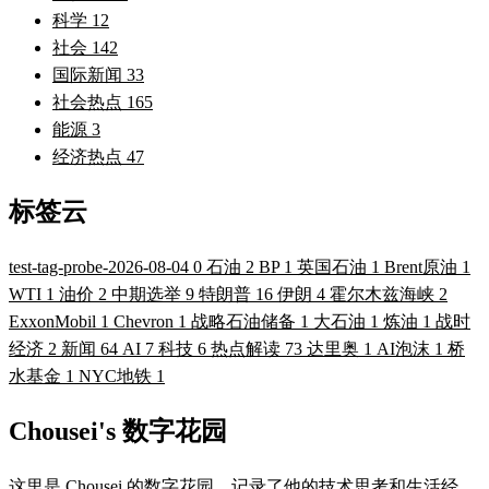
科学
12
社会
142
国际新闻
33
社会热点
165
能源
3
经济热点
47
标签云
test-tag-probe-2026-08-04
0
石油
2
BP
1
英国石油
1
Brent原油
1
WTI
1
油价
2
中期选举
9
特朗普
16
伊朗
4
霍尔木兹海峡
2
ExxonMobil
1
Chevron
1
战略石油储备
1
大石油
1
炼油
1
战时
经济
2
新闻
64
AI
7
科技
6
热点解读
73
达里奥
1
AI泡沫
1
桥
水基金
1
NYC地铁
1
Chousei's 数字花园
这里是 Chousei 的数字花园，记录了他的技术思考和生活经