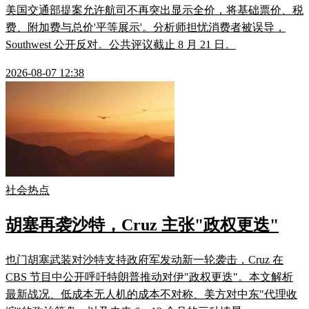
美国交通部提案允许航司不再突出显示全价，将基础票价、税
费、附加费与总价'平等展示'。分析师担忧消费者被误导，
Southwest 公开反对。公共评议截止 8 月 21 日。
2026-08-07 12:38
社会热点
胡塞再袭沙特，Cruz 主张"政权更迭"
也门胡塞武装对沙特支持政府军发动新一轮袭击，Cruz 在
CBS 节目中公开呼吁特朗普推动对伊"政权更迭"。本文解析
最新战况、低成本无人机的成本不对称、美方对中东"代理收