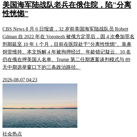
美国海军陆战队老兵在俄住院，陷"分离
性恍惚"
CBS News 8 月 6 日报道，32 岁前美国海军陆战队员 Robert
Gilman 自 2022 年在 Voronezh 被俄方定罪后，因 4 次叠加罪名
刑期延至 10 年 1 个月，目前在医院处于"分离性恍惚"、靠鼻
饲管维持。本文拆解 4 年被拘押经过、年龄错记疑云、10 名
仍在俄在押美国人名单、Trump 第二任期逐案谈判模式与 89
天中期选举窗口下的三条政治路径。
2026-08-07 04:23
社会热点