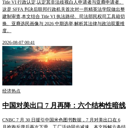
Title VI 行政认定,认定其非法歧视白人申请者与亚裔申请者。
这是 SFFA 判决后联邦行政机关首次对一所精英法学院做出整
建制审查,本文结合 Title VI 执法路径、司法部民权司工具箱切
换、亚裔选民画像与 2026 中期选举,解析其法律与政治双重维
度。
2026-08-07 00:41
经济热点
中国对美出口 7 月再降：六个结构性暗线
CNBC 7 月 30 日援引中国米色图书数据，7 月对美出口在 6
月抢跑反弹后再次下滑，工厂活动同步减速。本文拆解六条结