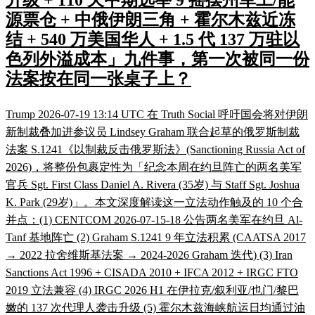
升级 + 110 天中期选举 9 摇摆州军工/能
源票仓 + 中俄伊朗三角 + 霍尔木兹近冻
结 + 540 万美国华人 + 1.5 代 137 万驻以
色列外溢成本」九件事，第一次被同一份
法案按在同一张桌子上？
Trump 2026-07-19 13:14 UTC 在 Truth Social 呼吁国会将对伊朗
新制裁叠加进参议员 Lindsey Graham 联合起草的俄罗斯制裁
法案 S.1241《以制裁反击俄罗斯法》(Sanctioning Russia Act of
2026)，将整份包裹定性为「纪念本周在约旦阵亡的两名美军
官兵 Sgt. First Class Daniel A. Rivera (35岁) 与 Staff Sgt. Joshua
K. Park (29岁)」。本文深度解读这一立法动作触及的 10 个合
并点：(1) CENTCOM 2026-07-15-18 公告两名美军在约旦 Al-
Tanf 基地阵亡 (2) Graham S.1241 9 年立法积累 (CAATSA 2017
→ 2022 拉舍维斯基法案 → 2024-2026 Graham 迭代) (3) Iran
Sanctions Act 1996 + CISADA 2010 + IFCA 2012 + IRGC FTO
2019 立法兼容 (4) IRGC 2026 H1 在伊拉克/叙利亚/也门/黎巴
嫩的 137 次代理人袭击升级 (5) 霍尔木兹海峡航运日均通过油