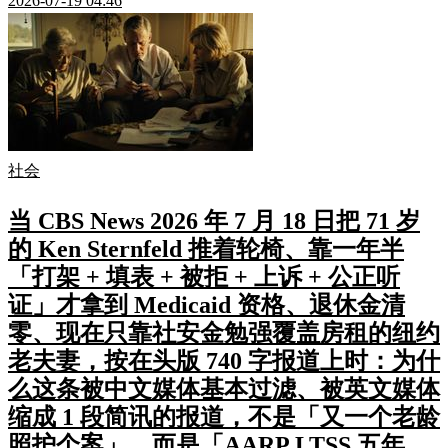
2026-07-19 04:46
社会
当 CBS News 2026 年 7 月 18 日把 71 岁
的 Ken Sternfeld 推着轮椅、靠一年半
「打架 + 填表 + 被拒 + 上诉 + 公正听
证」才拿到 Medicaid 资格、退休金清
零、现在只靠社安金勉强覆盖房租的纽约
老夫妻，按在头版 740 字报道上时：为什
么这条被中文媒体基本过滤、被英文媒体
缩成 1 段简讯的报道，不是「又一个老龄
照护个案」，而是「AARP LTSS 五年