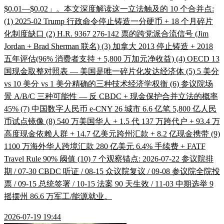
$0.01—$0.02」。本文深度解读这一立法触及的 10 个合并点:
(1) 2025-02 Trump 行政命令停止铸造一分硬币 + 18 个月碎片
化制度缺口 (2) H.R. 9367 276-142 票的跨党派合流信号 (Jim
Jordan + Brad Sherman 联名) (3) 加拿大 2013 停止铸造 + 2018
五年评估(96% 消费者支持 + 5,800 万加元净收益) (4) OECD 13
国现金取整对照表 — 美国是唯一碎片化发达经济体 (5) 5 美分
vs 10 美分 vs 1 美分精确的三种技术经济学权衡 (6) 参议院场
景 A/B/C 三种可能性 — 反 CBDC + 现金保护合并立法的概率
45% (7) 中国数字人民币 e-CNY 26 城市 6.6 亿笔 5,800 亿人民
币试点镜像 (8) 540 万美国华人 + 1.5 代 137 万跨代户 + 93.4 万
高度现金依赖人群 + 14.7 亿美元跨州汇款 + 8.2 亿现金携带 (9)
1100 万海外华人跨境汇款 280 亿美元 6.4% 手续费 + FATF
Travel Rule 90% 阈值 (10) 7 个观察锚点: 2026-07-22 参议院排
期 / 07-30 CBDC 听证 / 08-15 众议院复议 / 09-08 参议院全院投
票 / 09-15 总统签署 / 10-15 法案 90 天生效 / 11-03 中期选举 9
摇摆州 86.6 万军工/能源就业。
2026-07-19 19:44