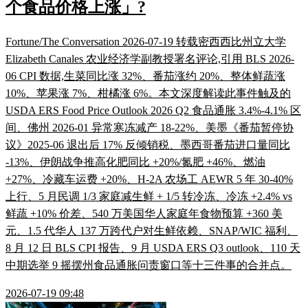
个食品价格上涨」?
Fortune/The Conversation 2026-07-19 转载密西西比州立大学
Elizabeth Canales 农业经济学副教授署名评论,引用 BLS 2026-
06 CPI 数据,生菜同比涨 32%、番茄涨约 20%、整体鲜蔬涨
10%、苹果涨 7%、柑橘涨 6%。本文深度解读此事件触及的
USDA ERS Food Price Outlook 2026 Q2 食品通胀 3.4%-4.1% 区
间、佛州 2026-01 异常寒冻减产 18-22%、美墨《番茄暂停协
议》2025-06 退出后 17% 反倾销税、墨西哥番茄进口量同比
-13%、伊朗战争推高化肥同比 +20%/氮肥 +46%、燃油
+27%、冷藏车运费 +20%、H-2A 农场工 AEWR 5 年 30-40%
上行、5 月民调 1/3 家庭减生鲜 + 1/5 转冷冻、冷冻 +2.4% vs
鲜蔬 +10% 价差、540 万美国华人家庭年食物预算 +360 美
元、1.5 代华人 137 万跨代户对生鲜依赖、SNAP/WIC 福利、
8 月 12 日 BLS CPI 报告、9 月 USDA ERS Q3 outlook、110 天
中期选举 9 摇摆州食品通胀问责窗口等十三件事的合并点。
2026-07-19 09:48