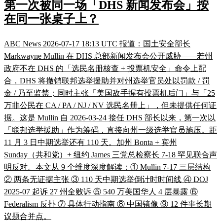
第一次被同一场「DHS 新闻发布会」按
在同一张桌子上？
ABC News 2026-07-17 18:13 UTC 报道：国土安全部长
Markwayne Mullin 在 DHS 总部新闻发布会公开威胁——若州
政府不在 DHS 的「选民名册核查 + 投票机安全」命令上配
合，DHS 将撤销联邦选举援助并对州选举官员处以罚款 / 罚
金 / 乃至监禁；同时主张「美国敌手握有投票机后门」与「25
万非公民在 CA / PA / NJ / NV 选民名册上」，但未提供任何证
据。这是 Mullin 自 2026-03-24 接任 DHS 部长以来，第一次以
「联邦选举援助」作为筹码，直接向州一级选举官员施压。距
11 月 3 日中期选举还有 110 天。加州 Bonta + 宾州
Sunday（共和党）+ 纽约 James 三党总检察长 7-18 罕见联合声
明反对。本文从 9 个维度深度解读：① Mullin 7-17 三层结构
② 两条无证据主张 ③ 110 天中期选举倒计时时间线 ④ DOJ
2025-07 起诉 27 州全败诉 ⑤ 540 万美国华人 4 层暴露 ⑥
Federalism 反扑 ⑦ 具体行动指南 ⑧ 中国镜像 ⑨ 12 件事长期
议题合并点。