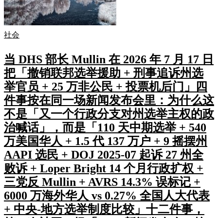
社会
当 DHS 部长 Mullin 在 2026 年 7 月 17 日
把「撤销联邦选举援助 + 刑事追诉州选
举官员 + 25 万非公民 + 投票机后门」四
件事按在同一场新闻发布会里：为什么这
不是「又一个行政分支对州选举主权的政
治喊话」，而是「110 天中期选举 + 540
万美国华人 + 1.5 代 137 万户 + 9 摇摆州
AAPI 选民 + DOJ 2025-07 起诉 27 州全
败诉 + Loper Bright 14 个月行政扩权 +
三党反 Mullin + AVRS 14.3% 误标记 +
6000 万海外华人 vs 0.27% 全国人大代表
+ 中央-地方选举制度比较」十二件事，