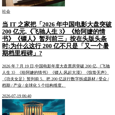
社会
当 IT 之家把「2026 年中国电影大盘突破
200 亿元,《飞驰人生 3》《给阿嬷的情
书》《镖人》暂列前三」按在头版头条
时:为什么这行 200 亿不只是「又一个暑
期档里程碑」?
2026 年 7 月 19 日,中国电影年度大盘票房突破 200 亿,《飞驰
人生 3》《给阿嬷的情书》《镖人:风起大漠》《惊蛰无声》
《功夫女足》暂列前 5。把 200 亿这行数字拆成题材 / 受众 /
档期 / 产业 / 全球化 5 个结构维度。
2026-07-19 06:40