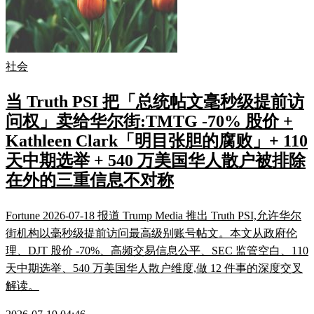
社会
当 Truth PSI 把「总统帖文毫秒级提前访
问权」卖给华尔街:TMTG -70% 股价 +
Kathleen Clark「明目张胆的腐败」+ 110
天中期选举 + 540 万美国华人散户被排除
在外的三重信息不对称
Fortune 2026-07-18 报道 Trump Media 推出 Truth PSI,允许华尔
街机构以毫秒级提前访问最高级别账号帖文。本文从政府伦
理、DJT 股价 -70%、高频交易信息公平、SEC 监管空白、110
天中期选举、540 万美国华人散户维度,做 12 件事的深度交叉
解读。