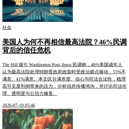
社会
美国人为何不再相信最高法院？46%民调
背后的信任危机
The Hill 援引 Washington Post–Ipsos 民调称，46%美国成年人
认为最高法院处理特朗普政府政策时受政治观点驱动，55%不
满意、41%满意。本文区分满意度、信心与司法合法性，梳理
高可见度判例带来的压力，分析信息传播鸿沟，并讨论司法伦
理、透明度与公信力修复。
2026-07-19 05:46