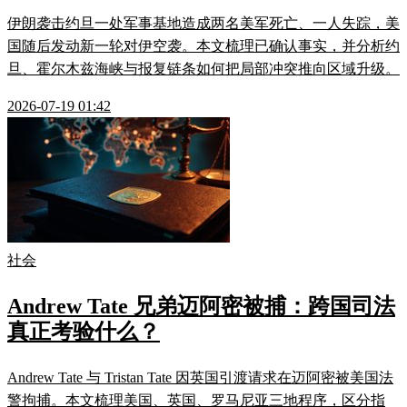
伊朗袭击约旦一处军事基地造成两名美军死亡、一人失踪，美
国随后发动新一轮对伊空袭。本文梳理已确认事实，并分析约
旦、霍尔木兹海峡与报复链条如何把局部冲突推向区域升级。
2026-07-19 01:42
社会
Andrew Tate 兄弟迈阿密被捕：跨国司法
真正考验什么？
Andrew Tate 与 Tristan Tate 因英国引渡请求在迈阿密被美国法
警拘捕。本文梳理美国、英国、罗马尼亚三地程序，区分指