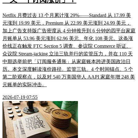
Netflix 月费过去 13 个月累计涨 29%——Standard 从 17.99 美
元涨到 19.99 美元，Premium 从 22.99 美元涨到 24.99 美元，
加上广告支持版广告密度从 4 分钟推升到 6 分钟的四平台家庭
月账单从 53.96 美元涨到 62.96 美元、年化 108 美元。这条涨
价线正在触发 FTC Section 5 调查、参议院 Commerce 听证、
众议院 Stream-jacking 立法三轨并行的监管压力，并在 110 天
中期选举前把「订阅服务通胀」从家庭账本跨进美国政治日
历。本文深度解读涨价路径、监管三轨、4 个时间锚点、5 个
第二阶观察点，以及对 540 万美国华人 AAPI 家庭年增 248 美
元账单的实际冲击。
2026-07-19 07:55