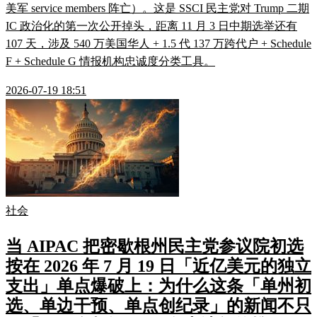
美军 service members 阵亡）。这是 SSCI 民主党对 Trump 二期
IC 政治化的第一次公开掉头，距离 11 月 3 日中期选举还有
107 天，涉及 540 万美国华人 + 1.5 代 137 万跨代户 + Schedule
F + Schedule G 情报机构忠诚度分类工具。
2026-07-19 18:51
社会
当 AIPAC 把密歇根州民主党参议院初选
按在 2026 年 7 月 19 日「近亿美元的独立
支出」单点爆破上：为什么这条「单州初
选、单边干预、单点创纪录」的新闻不只