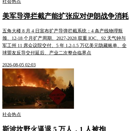
社会热点
美军导弹拦截产能扩张应对伊朗战争消耗
五角大楼 8 月 4 日宣布扩产导弹拦截系统：4 条产线物理瓶
颈、12-18 个月扩产周期、2027-2028 双重 IOC、92 天气钟与
军工州 11 席众议院交付、5 年 1.2-1.5 万亿美元隐藏账单、全
球盟友反导交付延后、产业二次整合临界点
2026-08-05 02:03
社会热点
斯波坎野火逼退 5 万人，1 人被拘