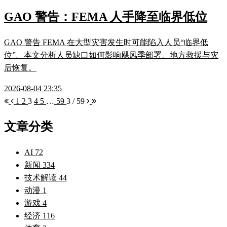
GAO 警告：FEMA 人手降至临界低位
GAO 警告 FEMA 在大型灾害发生时可能陷入人员“临界低
位”。本文分析人员缺口如何影响飓风季部署、地方救援与灾
后恢复。
2026-08-04 23:35
1
2
3
4
5
…
59
3 / 59
文章分类
AI
72
新闻
334
技术解读
44
动漫
1
游戏
4
经济
116