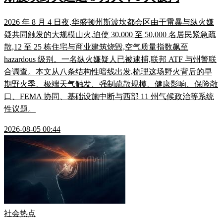
2026 年 8 月 4 日夜,华盛顿州斯波坎都会区由干雷暴与纵火嫌
疑共同触发的大规模山火,迫使 30,000 至 50,000 名居民紧急疏
散,12 至 25 栋住宅与商业建筑烧毁,空气质量指数飙至
hazardous 级别。一名纵火嫌疑人已被逮捕,联邦 ATF 与州警联
合调查。本文从八条结构性暗线出发,梳理这场野火背后的早
期野火季、极端天气触发、强制疏散规模、健康影响、保险敞
口、FEMA 协同、基础设施中断与西部 11 州气候政治等系统
性议题。
2026-08-05 00:44
社会热点