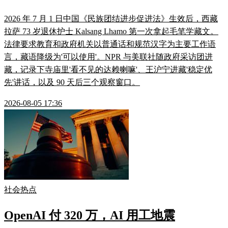
2026 年 7 月 1 日中国《民族团结进步促进法》生效后，西藏
拉萨 73 岁退休护士 Kalsang Lhamo 第一次拿起毛笔学藏文。
法律要求教育和政府机关以普通话和规范汉字为主要工作语
言，藏语降级为'可以使用'。NPR 与美联社随政府采访团进
藏，记录下寺庙里'看不见的达赖喇嘛'、王沪宁进藏'稳定优
先'讲话，以及 90 天后三个观察窗口。
2026-08-05 17:36
社会热点
OpenAI 付 320 万，AI 用工地震