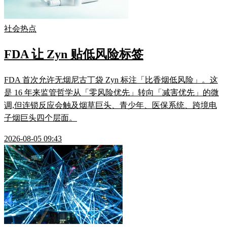
社会热点
FDA 让 Zyn 贴低风险标签
FDA 首次允许无烟尼古丁袋 Zyn 标注「比香烟低风险」。这
是 16 年来监管哲学从「零风险优先」转向「减害优先」的微
调,但连锁反应会触及烟草巨头、青少年、医保系统、跨境电
子烟巨头四个层面。
2026-08-05 09:43