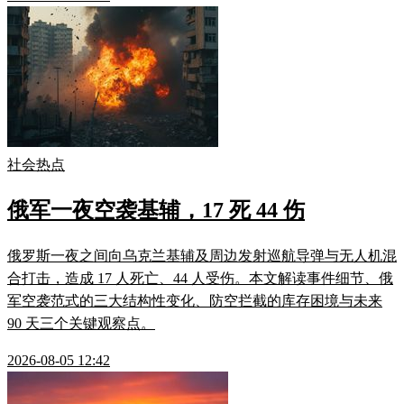
社会热点
俄军一夜空袭基辅，17 死 44 伤
俄罗斯一夜之间向乌克兰基辅及周边发射巡航导弹与无人机混
合打击，造成 17 人死亡、44 人受伤。本文解读事件细节、俄
军空袭范式的三大结构性变化、防空拦截的库存困境与未来
90 天三个关键观察点。
2026-08-05 12:42