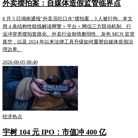
外卖摆拍案：自媒体造假监管临界点
8 月 5 日湖南通报"外卖员吐口水"摆拍案，3 人被行拘。本文
用 4 条结构性暗线解读网警 × 平台 × 网信三方联动机制、行
业冲突类摆拍套路化、外卖行业舆情脆弱性、灰色 MCN 监管
真空，以及 2024 年以来法律工具升级如何重塑自媒体造假治
理边界。
2026-08-05 08:40
经济热点
宇树 104 元 IPO：市值冲 400 亿