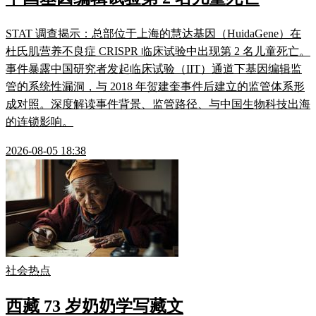
STAT 调查揭示：总部位于上海的慧达基因（HuidaGene）在
杜氏肌营养不良症 CRISPR 临床试验中出现第 2 名儿童死亡。
事件暴露中国研究者发起临床试验（IIT）通道下基因编辑监
管的系统性漏洞，与 2018 年贺建奎事件后建立的监管体系形
成对照。深度解读事件背景、监管路径、与中国生物科技出海
的连锁影响。
2026-08-05 18:38
社会热点
西藏 73 岁奶奶学写藏文