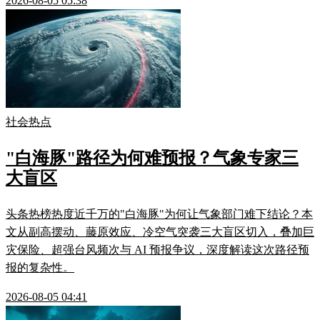
2026-08-05 05:38
社会热点
"白海豚"路径为何难预报？气象专家三
大盲区
头条热榜热度近千万的"白海豚"为何让气象部门难下结论？本
文从副高摆动、藤原效应、冷空气突袭三大盲区切入，叠加巨
灾保险、超强台风频次与 AI 预报争议，深度解读这次路径预
报的复杂性。
2026-08-05 04:41