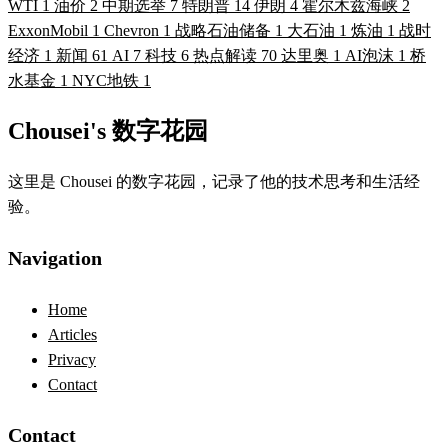
WTI
1
油价
2
中期选举
7
特朗普
14
伊朗
4
霍尔木兹海峡
2
ExxonMobil
1
Chevron
1
战略石油储备
1
大石油
1
炼油
1
战时
经济
1
新闻
61
AI
7
科技
6
热点解读
70
达里奥
1
AI泡沫
1
桥
水基金
1
NYC地铁
1
Chousei's 数字花园
这里是 Chousei 的数字花园，记录了他的技术思考和生活经
验。
Navigation
Home
Articles
Privacy
Contact
Contact