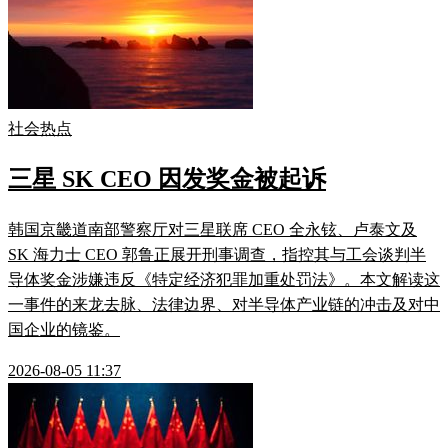
社会热点
三星 SK CEO 因发奖金被起诉
韩国京畿道南部警察厅对三星联席 CEO 全永铉、卢泰文及
SK 海力士 CEO 郭鲁正展开刑事调查，指控其与工会谈判半
导体奖金涉嫌违反《特定经济犯罪加重处罚法》。本文解读这
一事件的来龙去脉、法律边界、对半导体产业链的冲击及对中
国企业的镜鉴。
2026-08-05 11:37