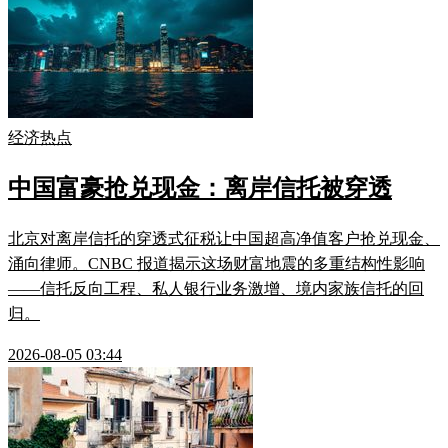
经济热点
中国富豪抢兑现金：离岸信托被穿透
北京对离岸信托的穿透式征税让中国超高净值客户抢兑现金、
涌向律师。CNBC 报道揭示这场财富地震的多重结构性影响
——信托反向工程、私人银行业务激增、境内家族信托的回
归。
2026-08-05 03:44