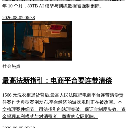
年 10 个月，89TB AI 模型与训练数据被强制删除。
2026-08-05 06:38
社会热点
最高法新指引：电商平台要连带清偿
1566 元洗衣柜退货背后,最高人民法院把电商平台连带清偿责
任案作为典型案例发布,平台经济的游戏规则正在被改写。本
文梳理案件细节、司法指引的法理突破、保证金制度失效、资
金提现套利模式与对消费者、商家的实际影响。