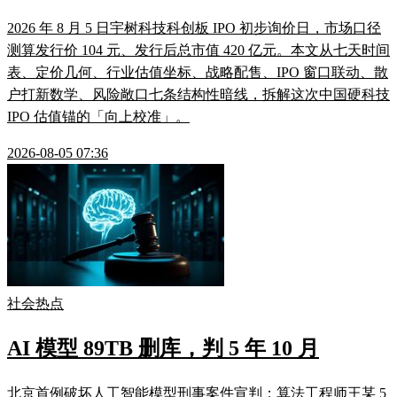
2026 年 8 月 5 日宇树科技科创板 IPO 初步询价日，市场口径
测算发行价 104 元、发行后总市值 420 亿元。本文从七天时间
表、定价几何、行业估值坐标、战略配售、IPO 窗口联动、散
户打新数学、风险敞口七条结构性暗线，拆解这次中国硬科技
IPO 估值锚的「向上校准」。
2026-08-05 07:36
社会热点
AI 模型 89TB 删库，判 5 年 10 月
北京首例破坏人工智能模型刑事案件宣判：算法工程师王某 5