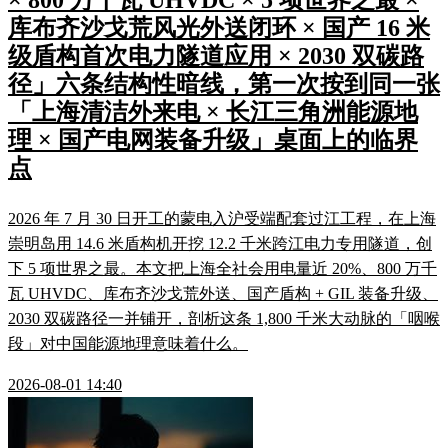
× 800 万千瓦 UHVDC × 5 项世界之最 ×
库布齐沙戈荒风光外送闭环 × 国产 16 米
级盾构首次电力隧道应用 × 2030 双碳路
径」六条结构性暗线，第一次按到同一张
「上海清洁外来电 × 长江三角洲能源地
理 × 国产电网装备升级」桌面上的临界
点
2026 年 7 月 30 日开工的蒙电入沪受端配套过江工程，在上海
崇明岛用 14.6 米盾构机开挖 12.2 千米跨江电力专用隧道，创
下 5 项世界之最。本文把上海全社会用电量近 20%、800 万千
瓦 UHVDC、库布齐沙戈荒外送、国产盾构 + GIL 装备升级、
2030 双碳路径一并铺开，剖析这条 1,800 千米大动脉的「咽喉
段」对中国能源地理意味着什么。
2026-08-01 14:40