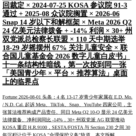
回裁定 × 2024-07-25 KOSA 参议院 91-3
通过 + 2025-08 众议院搁置 × 2026-06
Snap 14 岁以下和解框架 × Meta 2026 Q2
24 亿美元法律拨备 + -14% 利润 × 30+ 州
双党派总检察长联盟 × 110 天中期选举
18-29 岁摇摆州 67% 关注儿童安全 × 联
合国儿童基金会 2026 数字儿童白皮书」
十一条结构性暗线，第一次按到同一张
「美国青少年 × 平台 × 推荐算法」桌面
上的临界点
Fortune 2026-08-01 头条：4 名 13-17 岁青少年家属在 E.D. Mo.
/ N.D. Cal. 起诉 Meta、TikTok、Snap、YouTube 四家公司，主
张算法推荐构成产品责任。同日 Meta Q2 10-Q 显示 24 亿美元
法律拨备、净利润同比 -14%，30+ 州双党派 AG 联盟推动
KOSA 重启 H.R.9100，SESTA/FOSTA 与 Section 230 之间 30
年沉积让位于 KOSA "合理保护义务"轨道。本文拆解