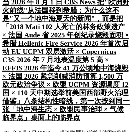
当 2026 年 8 月 1 日 CBS News 把"欧洲野
火前线"从法国移到希腊：为什么这不
是"又一个地中海夏天的新闻"，而是把
「2018 Mati 102 人死亡的林务政策遗产
× 法国 Aude 省 2025 年创纪录烧毁面积 ×
希腊 Hellenic Fire Service 2026 年首次启
动 EU UCPM 双层激活 × Copernicus
C3S 2026 年 7 月地表温度第 5 高 ×
EFFIS 2026 年迄今 41 万公顷地中海烧毁
× 法国 2026 紧急削减消防预算 1,500 万
欧元政治争议 × 欧盟 UCPM 资源调度 12
国 × 110 天中期选举前美国西部野火治理
借鉴」八条结构性暗线，第一次按到同一
张「地中海生态 × 欧盟民事治理 × 气候
临界点」桌面上的临界点