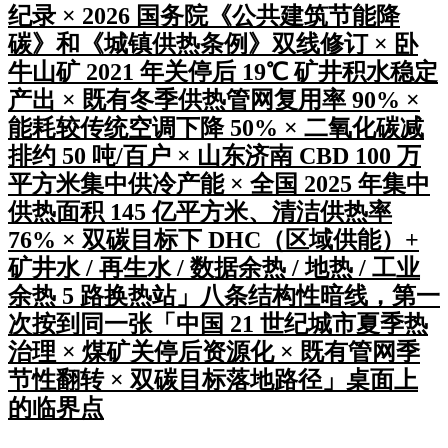
纪录 × 2026 国务院《公共建筑节能降
碳》和《城镇供热条例》双线修订 × 卧
牛山矿 2021 年关停后 19℃ 矿井积水稳定
产出 × 既有冬季供热管网复用率 90% ×
能耗较传统空调下降 50% × 二氧化碳减
排约 50 吨/百户 × 山东济南 CBD 100 万
平方米集中供冷产能 × 全国 2025 年集中
供热面积 145 亿平方米、清洁供热率
76% × 双碳目标下 DHC（区域供能）+
矿井水 / 再生水 / 数据余热 / 地热 / 工业
余热 5 路换热站」八条结构性暗线，第一
次按到同一张「中国 21 世纪城市夏季热
治理 × 煤矿关停后资源化 × 既有管网季
节性翻转 × 双碳目标落地路径」桌面上
的临界点