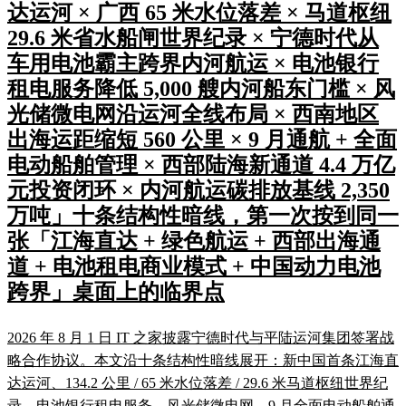
达运河 × 广西 65 米水位落差 × 马道枢纽
29.6 米省水船闸世界纪录 × 宁德时代从
车用电池霸主跨界内河航运 × 电池银行
租电服务降低 5,000 艘内河船东门槛 × 风
光储微电网沿运河全线布局 × 西南地区
出海运距缩短 560 公里 × 9 月通航 + 全面
电动船舶管理 × 西部陆海新通道 4.4 万亿
元投资闭环 × 内河航运碳排放基线 2,350
万吨」十条结构性暗线，第一次按到同一
张「江海直达 + 绿色航运 + 西部出海通
道 + 电池租电商业模式 + 中国动力电池
跨界」桌面上的临界点
2026 年 8 月 1 日 IT 之家披露宁德时代与平陆运河集团签署战
略合作协议。本文沿十条结构性暗线展开：新中国首条江海直
达运河、134.2 公里 / 65 米水位落差 / 29.6 米马道枢纽世界纪
录、电池银行租电服务、风光储微电网、9 月全面电动船舶通