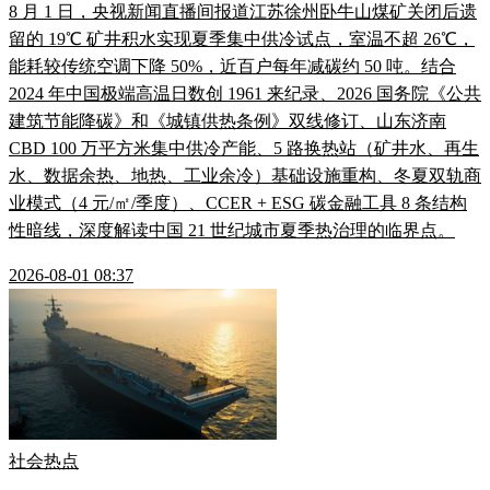
8 月 1 日，央视新闻直播间报道江苏徐州卧牛山煤矿关闭后遗
留的 19℃ 矿井积水实现夏季集中供冷试点，室温不超 26℃，
能耗较传统空调下降 50%，近百户每年减碳约 50 吨。结合
2024 年中国极端高温日数创 1961 来纪录、2026 国务院《公共
建筑节能降碳》和《城镇供热条例》双线修订、山东济南
CBD 100 万平方米集中供冷产能、5 路换热站（矿井水、再生
水、数据余热、地热、工业余冷）基础设施重构、冬夏双轨商
业模式（4 元/㎡/季度）、CCER + ESG 碳金融工具 8 条结构
性暗线，深度解读中国 21 世纪城市夏季热治理的临界点。
2026-08-01 08:37
社会热点