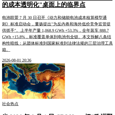
的成本透明化"桌面上的临界点
电池联盟 7 月 30 日召开《动力和储能电池成本核算模型通
则》标准启动会，董扬提出"为反内卷和海外低价竞争监管提
供抓手"。上半年产量 1,068.9 GWh +53.3%，全年装车 888.7
GWh +15.8%，标准覆盖单体到电池包全链。本文拆解八条结
构性暗线：从团体标准到国家标准到法律法规的三层治理工具
箱。
2026-08-01 20:36
社会热点