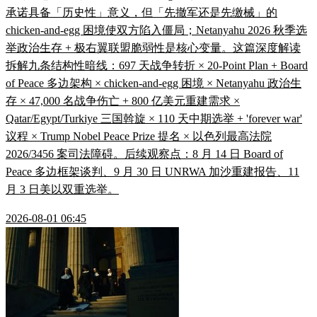
承诺具备「历史性」意义，但「先撤军还是先缴械」的
chicken-and-egg 困境使双方陷入僵局；Netanyahu 2026 秋季选
举政治生存 + 极右翼联盟脆弱性是核心变量。这篇深度解读
拆解九条结构性暗线：697 天战争转折 × 20-Point Plan + Board
of Peace 多边架构 × chicken-and-egg 困境 × Netanyahu 政治生
存 × 47,000 名战争伤亡 + 800 亿美元重建需求 ×
Qatar/Egypt/Turkiye 三国斡旋 × 110 天中期选举 + 'forever war'
议程 × Trump Nobel Peace Prize 提名 × 以色列最高法院
2026/3456 案司法障碍。后续观察点：8 月 14 日 Board of
Peace 多边框架谈判、9 月 30 日 UNRWA 加沙重建报告、11
月 3 日美以双重选举。
2026-08-01 06:45