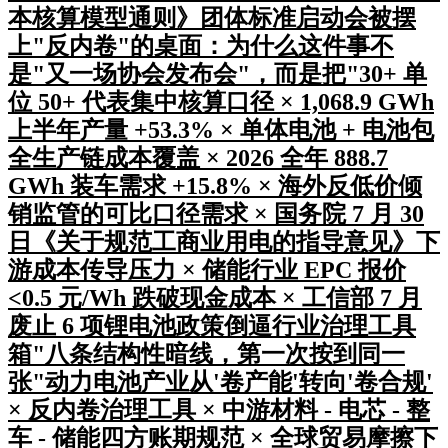
本核算模型通则》团体标准启动会被摆
上"反内卷"的桌面：为什么这件事不
是"又一场协会发布会"，而是把"30+ 单
位 50+ 代表集中核算口径 × 1,068.9 GWh
上半年产量 +53.3% × 单体电池 + 电池包
全生产链成本覆盖 × 2026 全年 888.7
GWh 装车需求 +15.8% × 海外反低价倾
销监管的可比口径需求 × 国务院 7 月 30
日《关于规范工商业用电的指导意见》下
游成本传导压力 × 储能行业 EPC 报价
<0.5 元/Wh 跌破现金成本 × 工信部 7 月
废止 6 项锂电池政策倒逼行业治理工具
箱"八条结构性暗线，第一次按到同一
张"动力电池产业从'卷产能'转向'卷合规'
× 反内卷治理工具 × 中游材料 - 电芯 - 整
车 - 储能四方账期规范 × 全球贸易摩擦下