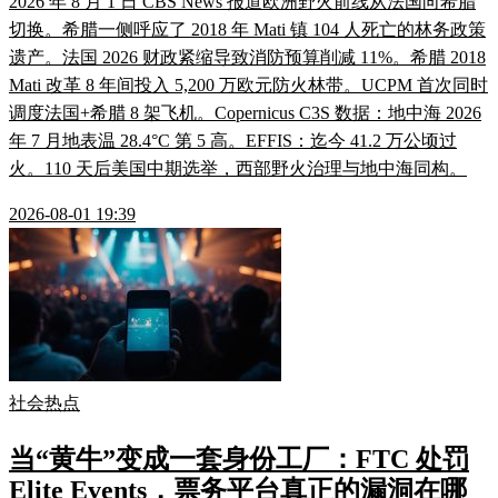
2026 年 8 月 1 日 CBS News 报道欧洲野火前线从法国向希腊
切换。希腊一侧呼应了 2018 年 Mati 镇 104 人死亡的林务政策
遗产。法国 2026 财政紧缩导致消防预算削减 11%。希腊 2018
Mati 改革 8 年间投入 5,200 万欧元防火林带。UCPM 首次同时
调度法国+希腊 8 架飞机。Copernicus C3S 数据：地中海 2026
年 7 月地表温 28.4°C 第 5 高。EFFIS：迄今 41.2 万公顷过
火。110 天后美国中期选举，西部野火治理与地中海同构。
2026-08-01 19:39
社会热点
当“黄牛”变成一套身份工厂：FTC 处罚
Elite Events，票务平台真正的漏洞在哪