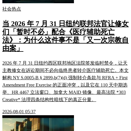
社会热点
当 2026 年 7 月 31 日纽约联邦法官让修女
们「暂时不必」配合《医疗辅助死亡
法》：为什么这件事不是「又一次宗教自
由案」
2026 年 7 月 31 日纽约西区联邦地区法院签发临时禁令，让天
主教修女在诉讼期间不必向临终患者转介医疗辅助死亡。本文
解构 NY S.0005-B § 2899-b(7)(d) 强制转介条款与 RFRA + First
Amendment Free Exercise 的正面冲突，以及它在 110 天中期选
举、HR 4467 立法窗口、加拿大 MAID 镜像、最高法院 *303
Creative* 法理四条结构性暗线下的真正分量。
2026-08-01 05:37