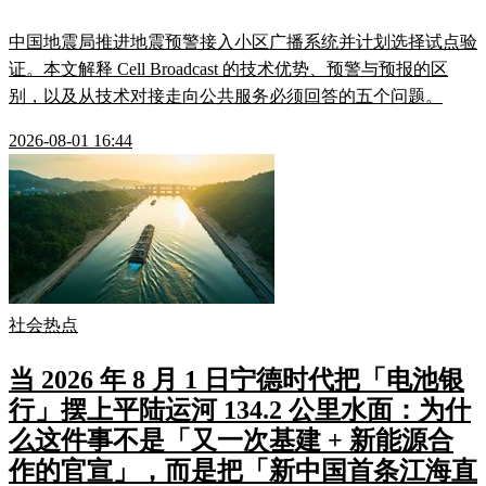
中国地震局推进地震预警接入小区广播系统并计划选择试点验
证。本文解释 Cell Broadcast 的技术优势、预警与预报的区
别，以及从技术对接走向公共服务必须回答的五个问题。
2026-08-01 16:44
社会热点
当 2026 年 8 月 1 日宁德时代把「电池银
行」摆上平陆运河 134.2 公里水面：为什
么这件事不是「又一次基建 + 新能源合
作的官宣」，而是把「新中国首条江海直