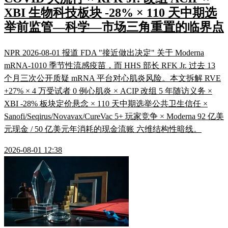
XBI 生物科技板块 -28% × 110 天中期选
举前监管—科学—市场三角重置的临界点
NPR 2026-08-01 报道 FDA "接近做出决定" 关于 Moderna
mRNA-1010 季节性流感疫苗，而 HHS 部长 RFK Jr. 过去 13
个月三次公开质疑 mRNA 平台对心肌炎风险。本文拆解 RVE
+27% × 4 万受试者 0 例心肌炎 × ACIP 改组 5 年随访义务 ×
XBI -28% 板块定价悬念 × 110 天中期选举公共卫生信任 ×
Sanofi/Seqirus/Novavax/CureVac 5+ 玩家竞争 × Moderna 92 亿美
元现金 / 50 亿美元年消耗的现金流账 六维结构性暗线。
2026-08-01 12:38