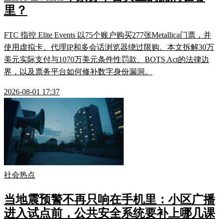
里？
FTC 指控 Elite Events 以75个账户购买277张Metallica门票，并
使用虚拟卡、代理IP和多会话浏览器绕过限购。本文拆解30万
美元实际支付与1070万美元条件性罚款、BOTS Act的法律边
界，以及票务平台如何修补数字身份漏洞。
2026-08-01 17:37
社会热点
当地震预警不再只响在手机里：小区广播
进入试点前，公共安全系统要补上哪几课