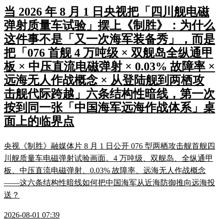
当 2026 年 8 月 1 日央视把「四川舰电磁
弹射质量车试验」摆上《制胜》：为什么
这件事不是「又一次海军装备秀」，而是
把「076 首舰 4 万吨级 × 双舰岛全纵通甲
板 × 中压直流电磁弹射 × 0.03% 故障率 ×
远海无人作战概念 × 从登陆舰到两栖攻
击舰代际跨越」六条结构性暗线，第一次
按到同一张「中国海军远海作战体系」桌
面上的临界点
央视《制胜》融媒体片 8 月 1 日公开 076 型两栖攻击舰首舰四
川舰质量车电磁弹射试验画面。4 万吨级、双舰岛、全纵通甲
板、中压直流电磁弹射、0.03% 故障率、远海无人作战概念
——这六条结构性暗线如何把中国海军从近海防御推向远海投
送？
2026-08-01 07:39