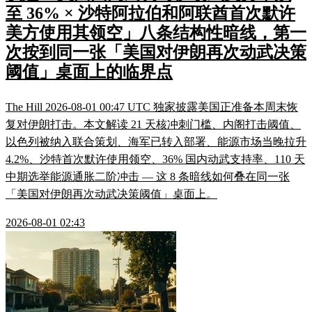
至 36% × 沙特阿拉伯和阿联酋首次默许
美方使用其领空」八条结构性暗线，第一
次按到同一张「美国对伊朗再次动武决策
阈值」桌面上的临界点
The Hill 2026-08-01 00:47 UTC 独家披露美国正准备本周末恢
复对伊朗打击。本文解读 21 天核冲刺门槛、内阁打击阈值、
以色列被纳入联合策划、海军已转入部署、能源市场当晚拉升
4.2%、沙特首次默许使用领空、36% 国内动武支持率、110 天
中期选举能源通胀二阶冲击 — 这 8 条暗线如何叠在同一张
「美国对伊朗再次动武决策阈值」桌面上。
2026-08-01 02:43