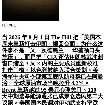
社会热点
当 2026 年 8 月 1 日 The Hill 把「美国本
周末重新打击伊朗」摆回台面：为什么这
件事不是「又一次德黑兰 — 华盛顿口头
施压」，而是把「CIA 评估伊朗核武冲刺
窗口缩至 3 周 × 内阁主要成员重新校准
打击门槛 × 以色列被纳入联合策划 × 美
海军中央司令部第五舰队航母群已在阿曼
湾 × 全球原油市场当晚拉升 4.2% ×
Brent 重新越过 95 美元心理关口 × 110
天中期选举能源通胀已成票仓选民第二大
议题 × 美国国内民调对伊动武支持率跌