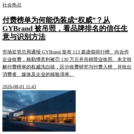
社会热点
付费榜单为何能伪装成“权威”？从
GYBrand 被吊照，看品牌排名的信任生
意与识别方法
市场监管总局通报 GYBrand 发布 113 篇虚假排行榜、向合作
企业收费，格勒博意利被罚 130 万元并吊销营业执照。本文拆
解付费榜单的权威洗白链，区分收费研究与付费入榜，并给出
消费者、媒体及企业的核验清单。
2026-08-01 11:43