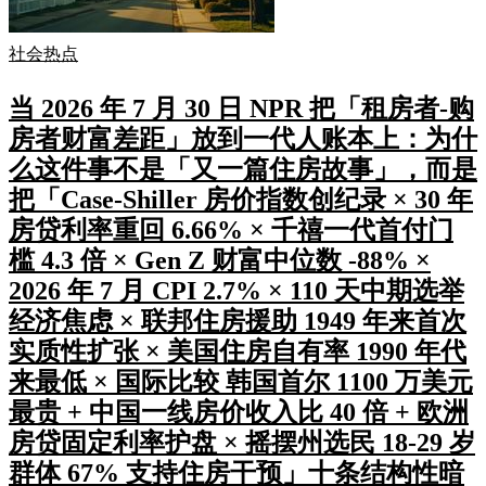
社会热点
当 2026 年 7 月 30 日 NPR 把「租房者-购
房者财富差距」放到一代人账本上：为什
么这件事不是「又一篇住房故事」，而是
把「Case-Shiller 房价指数创纪录 × 30 年
房贷利率重回 6.66% × 千禧一代首付门
槛 4.3 倍 × Gen Z 财富中位数 -88% ×
2026 年 7 月 CPI 2.7% × 110 天中期选举
经济焦虑 × 联邦住房援助 1949 年来首次
实质性扩张 × 美国住房自有率 1990 年代
来最低 × 国际比较 韩国首尔 1100 万美元
最贵 + 中国一线房价收入比 40 倍 + 欧洲
房贷固定利率护盘 × 摇摆州选民 18-29 岁
群体 67% 支持住房干预」十条结构性暗