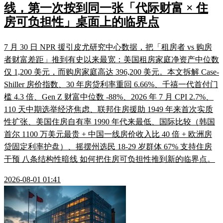
线，第一次按到同一张「代际财富 × 住
房可负担性」桌面上的临界点
7 月 30 日 NPR 援引皮尤研究中心数据，把「租房者 vs 购房
者财富差距」推到有史以来最宽：美国租房家庭净资产中位数
仅 1,200 美元，而购房家庭高达 396,200 美元。本文拆解 Case-
Shiller 房价指数、30 年房贷利率重回 6.66%、千禧一代首付门
槛 4.3 倍、Gen Z 财富中位数 -88%、2026 年 7 月 CPI 2.7%、
110 天中期选举经济焦虑、联邦住房援助 1949 年来首次实质
性扩张、美国住房自有率 1990 年代来最低、国际比较（韩国
首尔 1100 万美元最贵 + 中国一线房价收入比 40 倍 + 欧洲房
贷固定利率护盘）、摇摆州选民 18-29 岁群体 67% 支持住房
干预 八条结构性暗线 如何把住房可负担性推到新的临界点。
2026-08-01 01:41