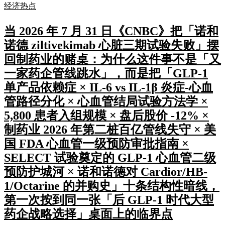
经济热点
当 2026 年 7 月 31 日《CNBC》把「诺和
诺德 ziltivekimab 心脏三期试验失败」摆
回制药业的赌桌：为什么这件事不是「又
一家药企管线跳水」，而是把「GLP-1
单产品依赖症 × IL-6 vs IL-1β 炎症-心血
管路径分化 × 心血管结局试验方法学 ×
5,800 患者入组规模 × 盘后股价 -12% ×
制药业 2026 年第二桩百亿管线失守 × 美
国 FDA 心血管一级预防审批指南 ×
SELECT 试验奠定的 GLP-1 心血管二级
预防护城河 × 诺和诺德对 Cardior/HB-
1/Octarine 的并购史」十条结构性暗线，
第一次按到同一张「后 GLP-1 时代大型
药企战略选择」桌面上的临界点