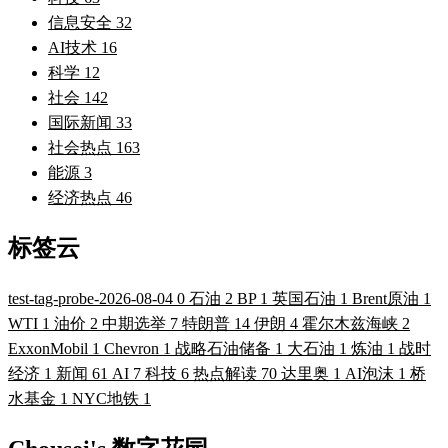
信息安全
32
AI技术
16
科学
12
社会
142
国际新闻
33
社会热点
163
能源
3
经济热点
46
标签云
test-tag-probe-2026-08-04
0
石油
2
BP
1
英国石油
1
Brent原油
1
WTI
1
油价
2
中期选举
7
特朗普
14
伊朗
4
霍尔木兹海峡
2
ExxonMobil
1
Chevron
1
战略石油储备
1
大石油
1
炼油
1
战时
经济
1
新闻
61
AI
7
科技
6
热点解读
70
达里奥
1
AI泡沫
1
桥
水基金
1
NYC地铁
1