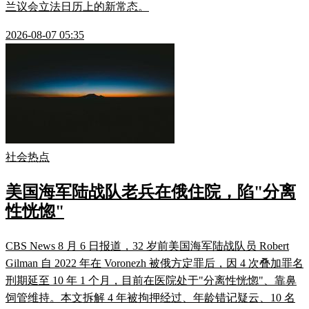
兰议会立法日历上的新常态。
2026-08-07 05:35
社会热点
美国海军陆战队老兵在俄住院，陷"分离
性恍惚"
CBS News 8 月 6 日报道，32 岁前美国海军陆战队员 Robert
Gilman 自 2022 年在 Voronezh 被俄方定罪后，因 4 次叠加罪名
刑期延至 10 年 1 个月，目前在医院处于"分离性恍惚"、靠鼻
饲管维持。本文拆解 4 年被拘押经过、年龄错记疑云、10 名