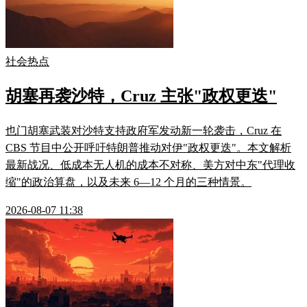
社会热点
胡塞再袭沙特，Cruz 主张"政权更迭"
也门胡塞武装对沙特支持政府军发动新一轮袭击，Cruz 在
CBS 节目中公开呼吁特朗普推动对伊"政权更迭"。本文解析
最新战况、低成本无人机的成本不对称、美方对中东"代理收
缩"的政治算盘，以及未来 6—12 个月的三种情景。
2026-08-07 11:38