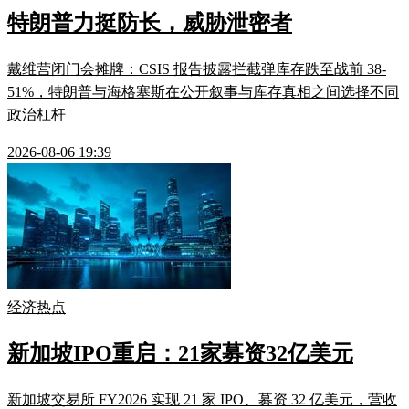
特朗普力挺防长，威胁泄密者
戴维营闭门会摊牌：CSIS 报告披露拦截弹库存跌至战前 38-
51%，特朗普与海格塞斯在公开叙事与库存真相之间选择不同
政治杠杆
2026-08-06 19:39
经济热点
新加坡IPO重启：21家募资32亿美元
新加坡交易所 FY2026 实现 21 家 IPO、募资 32 亿美元，营收