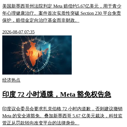
美国新墨西哥州法院判定 Meta 赔偿约5.67亿美元，用于青少
年心理健康治疗。案件首次实质性突破 Section 230 平台免责
保护，赔偿金定向治疗基金而非财政。
2026-08-07 07:35
经济热点
印度 72 小时通牒，Meta 豁免权告急
印度议会委员会要求扎克伯格 72 小时内道歉，否则建议撤销
Meta 的安全港豁免。叠加新墨西哥 5.67 亿美元裁决，科技监
管正从罚款转向改变平台的法律身份。