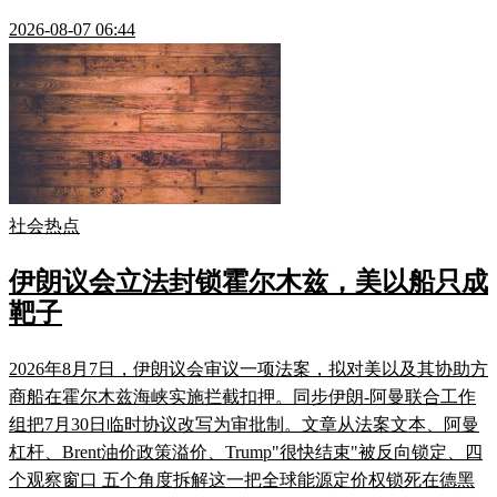
2026-08-07 06:44
社会热点
伊朗议会立法封锁霍尔木兹，美以船只成
靶子
2026年8月7日，伊朗议会审议一项法案，拟对美以及其协助方
商船在霍尔木兹海峡实施拦截扣押。同步伊朗-阿曼联合工作
组把7月30日临时协议改写为审批制。文章从法案文本、阿曼
杠杆、Brent油价政策溢价、Trump"很快结束"被反向锁定、四
个观察窗口 五个角度拆解这一把全球能源定价权锁死在德黑