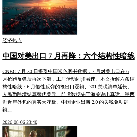
经济热点
中国对美出口 7 月再降：六个结构性暗线
CNBC 7 月 30 日援引中国米色图书数据，7 月对美出口在 6
月抢跑反弹后再次下滑，工厂活动同步减速。本文拆解六条结
构性暗线：6 月假性反弹的抢出口逻辑、301 关税清单延长、
人民币跨境结算替代美元、航运数据先于海关说出真话、墨西
哥近岸外包的真实天花板、中国企业出海 2.0 的关税驱动逻
辑。
2026-08-06 23:40