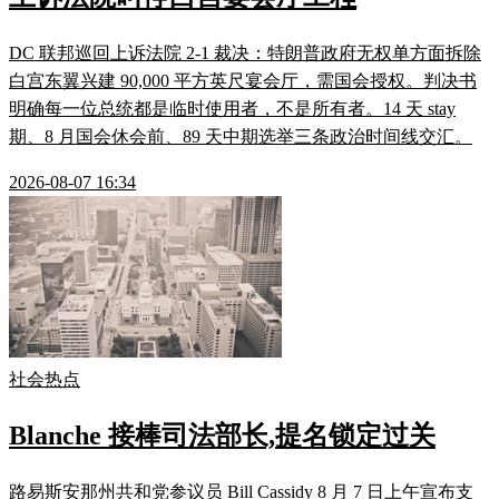
DC 联邦巡回上诉法院 2-1 裁决：特朗普政府无权单方面拆除
白宫东翼兴建 90,000 平方英尺宴会厅，需国会授权。判决书
明确每一位总统都是临时使用者，不是所有者。14 天 stay
期、8 月国会休会前、89 天中期选举三条政治时间线交汇。
2026-08-07 16:34
社会热点
Blanche 接棒司法部长,提名锁定过关
路易斯安那州共和党参议员 Bill Cassidy 8 月 7 日上午宣布支