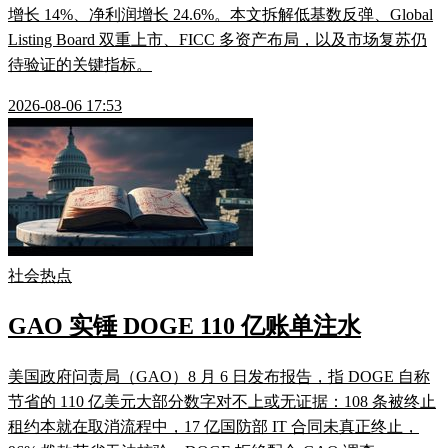
增长 14%、净利润增长 24.6%。本文拆解低基数反弹、Global
Listing Board 双重上市、FICC 多资产布局，以及市场复苏仍
待验证的关键指标。
2026-08-06 17:53
社会热点
GAO 实锤 DOGE 110 亿账单注水
美国政府问责局（GAO）8 月 6 日发布报告，指 DOGE 自称
节省的 110 亿美元大部分数字对不上或无证据：108 条被终止
租约本就在取消流程中，17 亿国防部 IT 合同未真正终止，