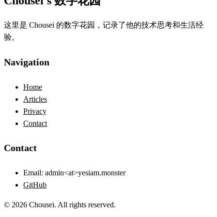
Chousei's 数字花园
这里是 Chousei 的数字花园，记录了他的技术思考和生活经
验。
Navigation
Home
Articles
Privacy
Contact
Contact
Email:
admin<at>yesiam.monster
GitHub
© 2026 Chousei. All rights reserved.