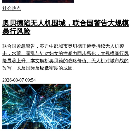
社会热点
奥贝德陷无人机围城，联合国警告大规模
暴行风险
联合国紧急警告，苏丹中部城市奥贝德正遭受持续无人机袭
击，水荒、霍乱与针对妇女的性暴力同步恶化，大规模暴行风
险显著上升。本文解析奥贝德的战略价值、无人机对城市战的
改写，以及国际反应低密度的成因。
2026-08-07 09:54