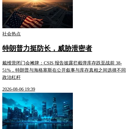
社会热点
特朗普力挺防长，威胁泄密者
戴维营闭门会摊牌：CSIS 报告披露拦截弹库存跌至战前 38-
51%，特朗普与海格塞斯在公开叙事与库存真相之间选择不同
政治杠杆
2026-08-06 19:39