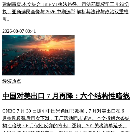
建制审查,本文结合 Title VI 执法路径、司法部民权司工具箱切
换、亚裔选民画像与 2026 中期选举,解析其法律与政治双重维
度。
2026-08-07 00:41
经济热点
中国对美出口 7 月再降：六个结构性暗线
CNBC 7 月 30 日援引中国米色图书数据，7 月对美出口在 6
月抢跑反弹后再次下滑，工厂活动同步减速。本文拆解六条结
构性暗线：6 月假性反弹的抢出口逻辑、301 关税清单延长、