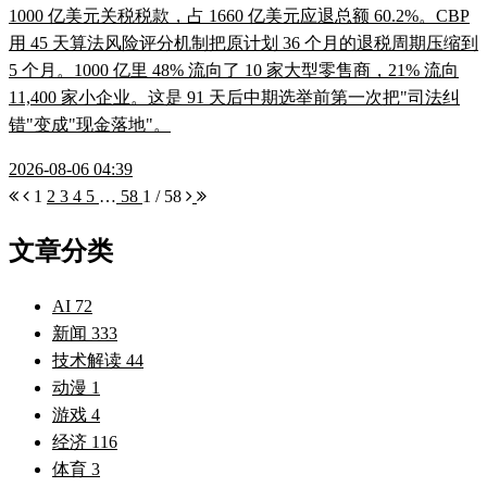
1000 亿美元关税税款，占 1660 亿美元应退总额 60.2%。CBP
用 45 天算法风险评分机制把原计划 36 个月的退税周期压缩到
5 个月。1000 亿里 48% 流向了 10 家大型零售商，21% 流向
11,400 家小企业。这是 91 天后中期选举前第一次把"司法纠
错"变成"现金落地"。
2026-08-06 04:39
1
2
3
4
5
…
58
1 / 58
文章分类
AI
72
新闻
333
技术解读
44
动漫
1
游戏
4
经济
116
体育
3