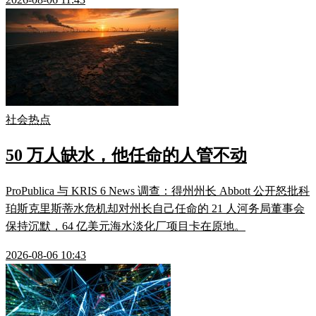
社会热点
50 万人缺水，他任命的人管不动
ProPublica 与 KRIS 6 News 调查：得州州长 Abbott 公开怒批科
珀斯克里斯蒂水危机却对州长自己任命的 21 人河务局董事会
保持沉默，64 亿美元海水淡化厂项目卡在原地。
2026-08-06 10:43