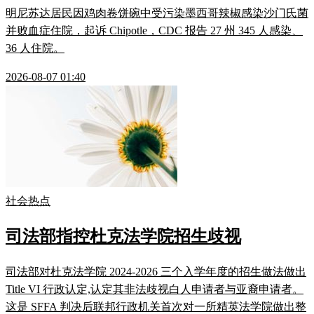
明尼苏达居民因鸡肉卷饼碗中受污染墨西哥辣椒感染沙门氏菌
并败血症住院，起诉 Chipotle，CDC 报告 27 州 345 人感染、
36 人住院。
2026-08-07 01:40
社会热点
司法部指控杜克法学院招生歧视
司法部对杜克法学院 2024-2026 三个入学年度的招生做法做出
Title VI 行政认定,认定其非法歧视白人申请者与亚裔申请者。
这是 SFFA 判决后联邦行政机关首次对一所精英法学院做出整