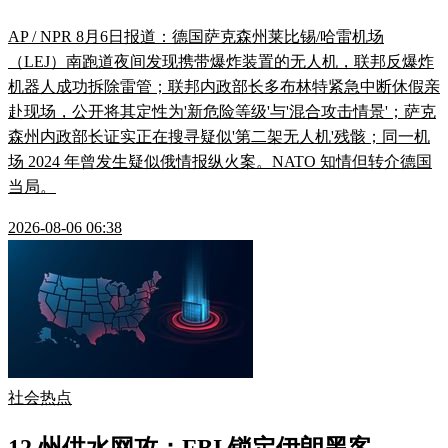
AP / NPR 8月6日报道：德国萨克森州莱比锡/哈雷机场
（LEJ）南跑道夜间发现携带爆炸装置的无人机，联邦反爆炸
机器人成功拆除雷管；联邦内政部长多布林特紧急中断休假亲
赴现场，公开将其定性为'新危险等级'与'混合攻击情景'；萨克
森州内政部长证实正在搜寻疑似'第二架无人机'残骸；同一机
场 2024 年曾发生疑似俄情报纵火案。NATO 知情但转介德国
当局。
2026-08-06 06:38
社会热点