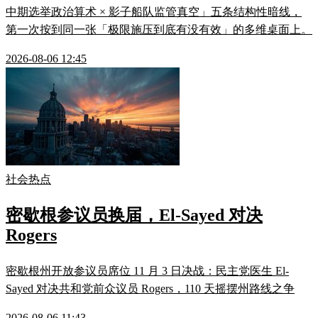
中期选举政治算术 × 影子船队监管真空」五条结构性暗线，
第一次按到同一张「极限施压到底有没有效」的多维桌面上。
2026-08-06 12:45
社会热点
密歇根参议员换届，El-Sayed 对决
Rogers
密歇根州开放参议员席位 11 月 3 日决战：民主党医生 El-
Sayed 对决共和党前众议员 Rogers，110 天摇摆州路线之争
2026-08-06 11:43