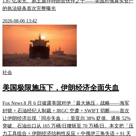
1.87 亿美元、易主迪拜特朗普伙伴之子——美国对俄寡头资产
的执法链条首次完整曝光
2026-08-06 13:42
社会
美国极限施压下，伊朗经济全面失血
Fox News 8 月 6 日披露美国对伊「最大施压」战略——海军
封锁 + 石油经纪人制裁 + IRGC 空袭 + SWIFT 切断——首次
让伊朗经济出现「同步失血」：里亚尔 38% 贬值、通胀 52%
突破、石油出口从 165 万桶/日腰斩至 70 万桶/日。本文把「压
力工具组合 × 伊朗经济结构性反应 × 中俄伊三角失语 × 91 天