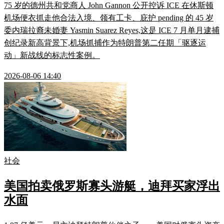
75 岁的德州共和党商人 John Gannon 公开控诉 ICE 在休斯顿
机场便衣抓走他合法入境、领有工卡、庇护 pending 的 45 岁
委内瑞拉裔未婚妻 Yasmin Suarez Reyes,这是 ICE 7 月单月逮捕
创纪录新高背景下,机场抓捕作为特朗普第二任期「驱逐运
动」新战线的标志性案例。
2026-08-06 14:40
社会
美国拍卖俄罗斯寡头游艇，迪拜买家浮出
水面