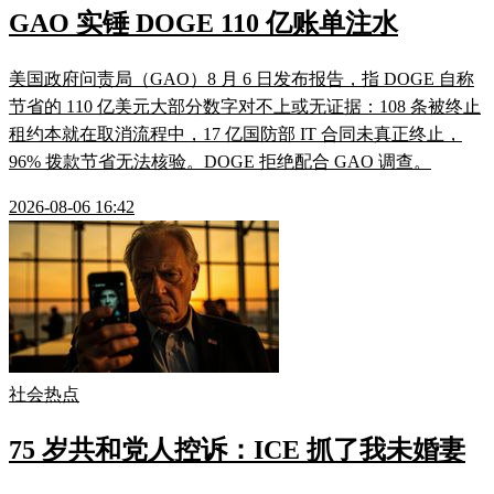
GAO 实锤 DOGE 110 亿账单注水
美国政府问责局（GAO）8 月 6 日发布报告，指 DOGE 自称
节省的 110 亿美元大部分数字对不上或无证据：108 条被终止
租约本就在取消流程中，17 亿国防部 IT 合同未真正终止，
96% 拨款节省无法核验。DOGE 拒绝配合 GAO 调查。
2026-08-06 16:42
社会热点
75 岁共和党人控诉：ICE 抓了我未婚妻