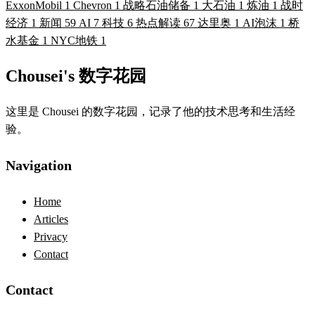
ExxonMobil
1
Chevron
1
战略石油储备
1
大石油
1
炼油
1
战时
经济
1
新闻
59
AI
7
科技
6
热点解读
67
达里奥
1
AI泡沫
1
桥
水基金
1
NYC地铁
1
Chousei's 数字花园
这里是 Chousei 的数字花园，记录了他的技术思考和生活经
验。
Navigation
Home
Articles
Privacy
Contact
Contact