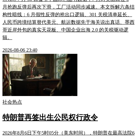
月抢跑反弹后再次下滑，工厂活动同步减速。本文拆解六条结
构性暗线：6 月假性反弹的抢出口逻辑、301 关税清单延长、
人民币跨境结算替代美元、航运数据先于海关说出真话、墨西
哥近岸外包的真实天花板、中国企业出海 2.0 的关税驱动逻
辑。
2026-08-06 23:40
社会热点
特朗普再签出生公民权行政令
2026年8月6日下午5时05分（美东时间），特朗普在最高法院6