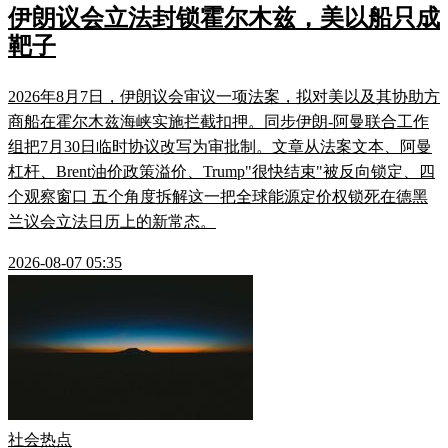
伊朗议会立法封锁霍尔木兹，美以船只成
靶子
2026年8月7日，伊朗议会审议一项法案，拟对美以及其协助方
商船在霍尔木兹海峡实施拦截扣押。同步伊朗-阿曼联合工作
组把7月30日临时协议改写为审批制。文章从法案文本、阿曼
杠杆、Brent油价政策溢价、Trump"很快结束"被反向锁定、四
个观察窗口 五个角度拆解这一把全球能源定价权锁死在德黑
兰议会立法日历上的新常态。
2026-08-07 05:35
社会热点