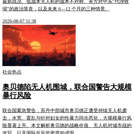
最新战况、低成本无人机的成本不对称、美方对中东"代理收
缩"的政治算盘，以及未来 6—12 个月的三种情景。
2026-08-07 11:38
社会热点
奥贝德陷无人机围城，联合国警告大规模
暴行风险
联合国紧急警告，苏丹中部城市奥贝德正遭受持续无人机袭
击，水荒、霍乱与针对妇女的性暴力同步恶化，大规模暴行风
险显著上升。本文解析奥贝德的战略价值、无人机对城市战的
改写，以及国际反应低密度的成因。