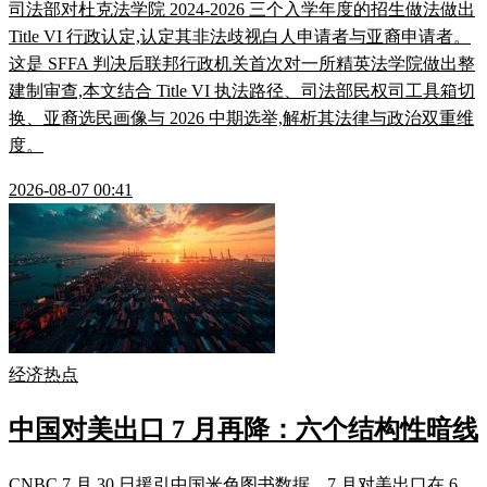
司法部对杜克法学院 2024-2026 三个入学年度的招生做法做出
Title VI 行政认定,认定其非法歧视白人申请者与亚裔申请者。
这是 SFFA 判决后联邦行政机关首次对一所精英法学院做出整
建制审查,本文结合 Title VI 执法路径、司法部民权司工具箱切
换、亚裔选民画像与 2026 中期选举,解析其法律与政治双重维
度。
2026-08-07 00:41
经济热点
中国对美出口 7 月再降：六个结构性暗线
CNBC 7 月 30 日援引中国米色图书数据，7 月对美出口在 6