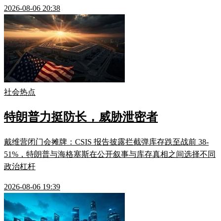
2026-08-06 20:38
社会热点
特朗普力挺防长，威胁泄密者
戴维营闭门会摊牌：CSIS 报告披露拦截弹库存跌至战前 38-
51%，特朗普与海格塞斯在公开叙事与库存真相之间选择不同
政治杠杆
2026-08-06 19:39