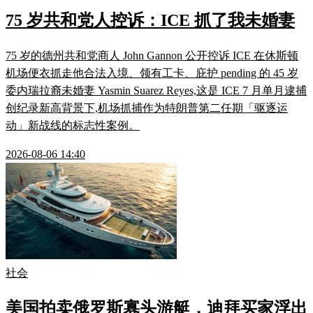
75 岁共和党人控诉：ICE 抓了我未婚妻
75 岁的德州共和党商人 John Gannon 公开控诉 ICE 在休斯顿
机场便衣抓走他合法入境、领有工卡、庇护 pending 的 45 岁
委内瑞拉裔未婚妻 Yasmin Suarez Reyes,这是 ICE 7 月单月逮捕
创纪录新高背景下,机场抓捕作为特朗普第二任期「驱逐运
动」新战线的标志性案例。
2026-08-06 14:40
社会
美国拍卖俄罗斯寡头游艇，迪拜买家浮出