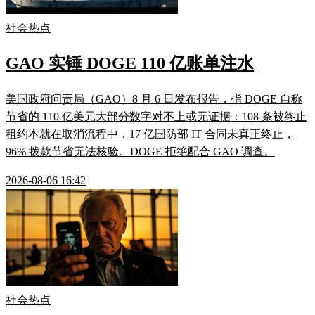
社会热点
GAO 实锤 DOGE 110 亿账单注水
美国政府问责局（GAO）8 月 6 日发布报告，指 DOGE 自称
节省的 110 亿美元大部分数字对不上或无证据：108 条被终止
租约本就在取消流程中，17 亿国防部 IT 合同未真正终止，
96% 拨款节省无法核验。DOGE 拒绝配合 GAO 调查。
2026-08-06 16:42
社会热点