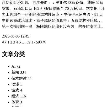
让伊朗经济出现「同步失血」：里亚尔 38% 贬值、通胀 52%
突破、石油出口从 165 万桶/日腰斩至 70 万桶/日。本文把「压
力工具组合 × 伊朗经济结构性反应 × 中俄伊三角失语 × 91 天
中期选举政治算术 × 影子船队监管真空」五条结构性暗线，
第一次按到同一张「极限施压到底有没有效」的多维桌面上。
2026-08-06 12:45
1
2
3
4
5
…
59
1 / 59
文章分类
AI
72
新闻
334
技术解读
44
动漫
1
游戏
4
经济
116
体育
3