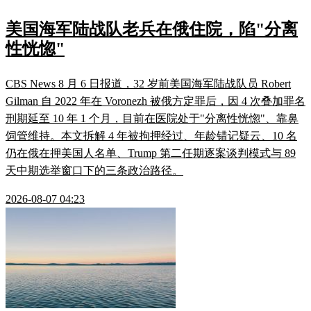
美国海军陆战队老兵在俄住院，陷"分离
性恍惚"
CBS News 8 月 6 日报道，32 岁前美国海军陆战队员 Robert
Gilman 自 2022 年在 Voronezh 被俄方定罪后，因 4 次叠加罪名
刑期延至 10 年 1 个月，目前在医院处于"分离性恍惚"、靠鼻
饲管维持。本文拆解 4 年被拘押经过、年龄错记疑云、10 名
仍在俄在押美国人名单、Trump 第二任期逐案谈判模式与 89
天中期选举窗口下的三条政治路径。
2026-08-07 04:23