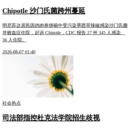
Chipotle 沙门氏菌跨州蔓延
明尼苏达居民因鸡肉卷饼碗中受污染墨西哥辣椒感染沙门氏菌
并败血症住院，起诉 Chipotle，CDC 报告 27 州 345 人感染、
36 人住院。
2026-08-07 01:40
社会热点
司法部指控杜克法学院招生歧视