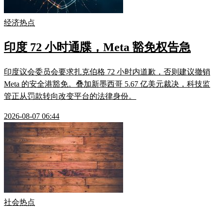
经济热点
印度 72 小时通牒，Meta 豁免权告急
印度议会委员会要求扎克伯格 72 小时内道歉，否则建议撤销
Meta 的安全港豁免。叠加新墨西哥 5.67 亿美元裁决，科技监
管正从罚款转向改变平台的法律身份。
2026-08-07 06:44
社会热点