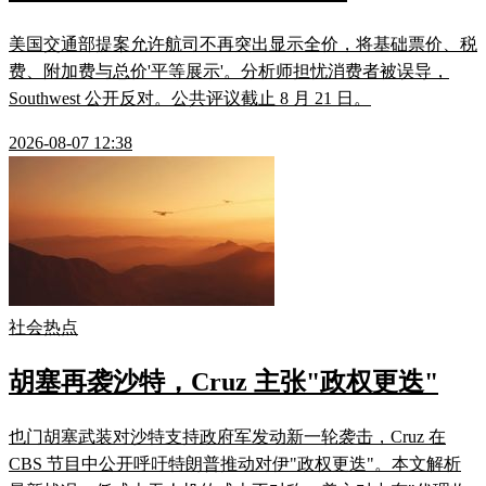
美国交通部提案允许航司不再突出显示全价，将基础票价、税
费、附加费与总价'平等展示'。分析师担忧消费者被误导，
Southwest 公开反对。公共评议截止 8 月 21 日。
2026-08-07 12:38
社会热点
胡塞再袭沙特，Cruz 主张"政权更迭"
也门胡塞武装对沙特支持政府军发动新一轮袭击，Cruz 在
CBS 节目中公开呼吁特朗普推动对伊"政权更迭"。本文解析