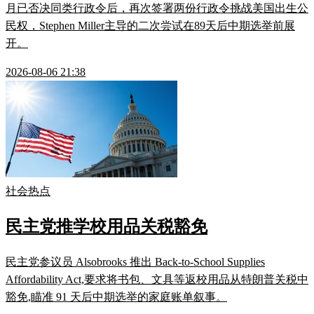
月已否决同类行政令后，再次签署两份行政令挑战美国出生公
民权，Stephen Miller主导的二次尝试在89天后中期选举前展
开。
2026-08-06 21:38
社会热点
民主党推学校用品关税豁免
民主党参议员 Alsobrooks 推出 Back-to-School Supplies
Affordability Act,要求将书包、文具等返校用品从特朗普关税中
豁免,瞄准 91 天后中期选举的家庭账单叙事。