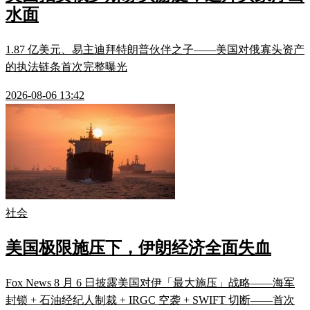
水面
1.87 亿美元、易主迪拜特朗普伙伴之子——美国对俄寡头资产
的执法链条首次完整曝光
2026-08-06 13:42
社会
美国极限施压下，伊朗经济全面失血
Fox News 8 月 6 日披露美国对伊「最大施压」战略——海军
封锁 + 石油经纪人制裁 + IRGC 空袭 + SWIFT 切断——首次