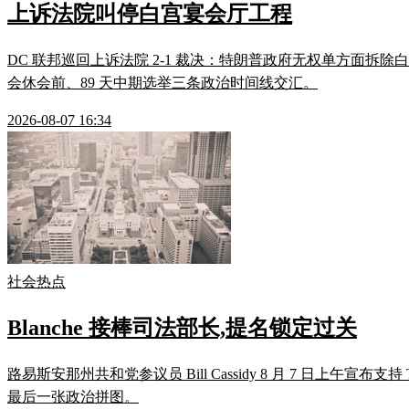
上诉法院叫停白宫宴会厅工程
DC 联邦巡回上诉法院 2-1 裁决：特朗普政府无权单方面拆除白
会休会前、89 天中期选举三条政治时间线交汇。
2026-08-07 16:34
社会热点
Blanche 接棒司法部长,提名锁定过关
路易斯安那州共和党参议员 Bill Cassidy 8 月 7 日上午宣布
最后一张政治拼图。