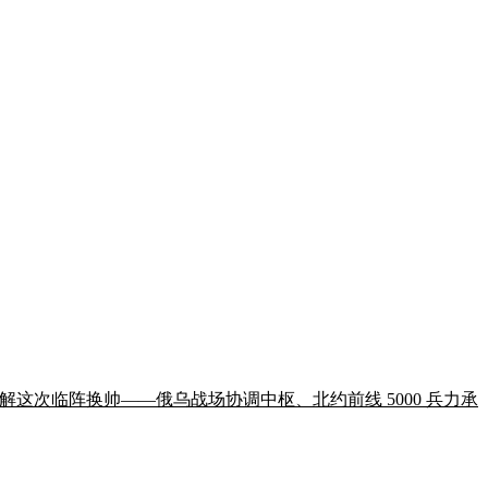
构性暗线拆解这次临阵换帅——俄乌战场协调中枢、北约前线 5000 兵力承