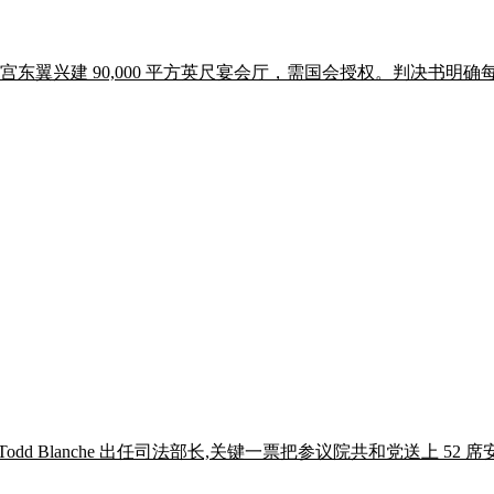
宫东翼兴建 90,000 平方英尺宴会厅，需国会授权。判决书明确每一
支持 Todd Blanche 出任司法部长,关键一票把参议院共和党送上 52