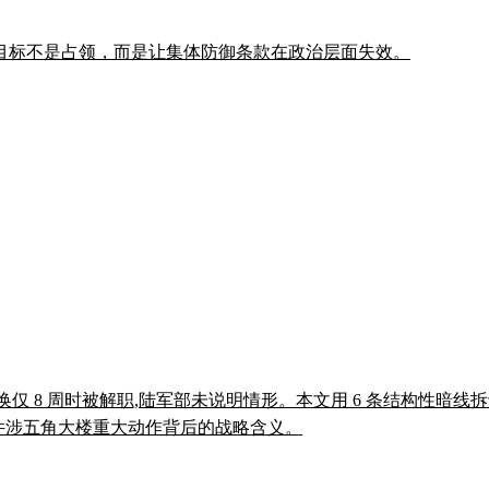
目标不是占领，而是让集体防御条款在政治层面失效。
中将在距离正常轮换仅 8 周时被解职,陆军部未说明情形。本文用 6 条结
日同一天四件涉五角大楼重大动作背后的战略含义。