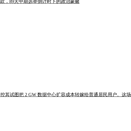
款，89天中期选举倒计时下的政治豪赌
控其试图把 2 GW 数据中心扩容成本转嫁给普通居民用户。这场诉