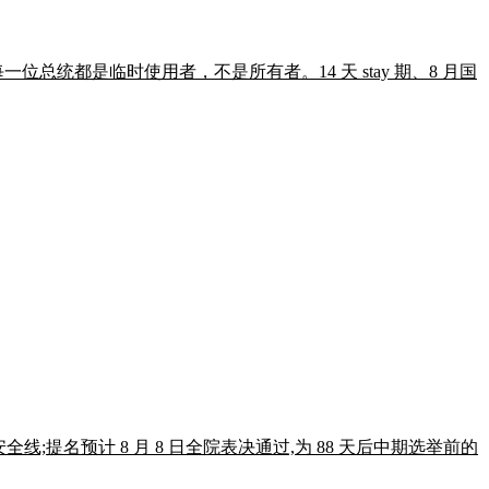
位总统都是临时使用者，不是所有者。14 天 stay 期、8 月国
 席安全线;提名预计 8 月 8 日全院表决通过,为 88 天后中期选举前的