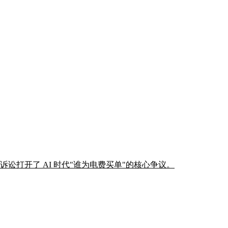
讼打开了 AI 时代"谁为电费买单"的核心争议。