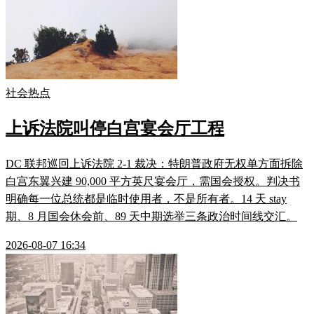
社会热点
上诉法院叫停白宫宴会厅工程
DC 联邦巡回上诉法院 2-1 裁决：特朗普政府无权单方面拆除
白宫东翼兴建 90,000 平方英尺宴会厅，需国会授权。判决书
明确每一位总统都是临时使用者，不是所有者。14 天 stay
期、8 月国会休会前、89 天中期选举三条政治时间线交汇。
2026-08-07 16:34