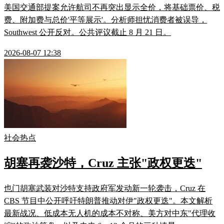
美国交通部提案允许航司不再突出显示全价，将基础票价、税
费、附加费与总价'平等展示'。分析师担忧消费者被误导，
Southwest 公开反对。公共评议截止 8 月 21 日。
2026-08-07 12:38
社会热点
胡塞再袭沙特，Cruz 主张"政权更迭"
也门胡塞武装对沙特支持政府军发动新一轮袭击，Cruz 在
CBS 节目中公开呼吁特朗普推动对伊"政权更迭"。本文解析
最新战况、低成本无人机的成本不对称、美方对中东"代理收