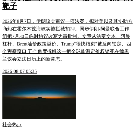
靶子
2026年8月7日，伊朗议会审议一项法案，拟对美以及其协助方
商船在霍尔木兹海峡实施拦截扣押。同步伊朗-阿曼联合工作
组把7月30日临时协议改写为审批制。文章从法案文本、阿曼
杠杆、Brent油价政策溢价、Trump"很快结束"被反向锁定、四
个观察窗口 五个角度拆解这一把全球能源定价权锁死在德黑
兰议会立法日历上的新常态。
2026-08-07 05:35
社会热点