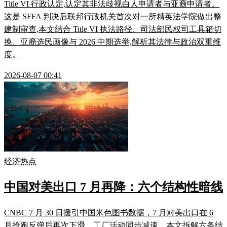
Title VI 行政认定,认定其非法歧视白人申请者与亚裔申请者。
这是 SFFA 判决后联邦行政机关首次对一所精英法学院做出整
建制审查,本文结合 Title VI 执法路径、司法部民权司工具箱切
换、亚裔选民画像与 2026 中期选举,解析其法律与政治双重维
度。
2026-08-07 00:41
经济热点
中国对美出口 7 月再降：六个结构性暗线
CNBC 7 月 30 日援引中国米色图书数据，7 月对美出口在 6
月抢跑反弹后再次下滑，工厂活动同步减速。本文拆解六条结