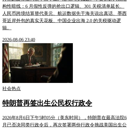
构性暗线：6 月假性反弹的抢出口逻辑、301 关税清单延长、
人民币跨境结算替代美元、航运数据先于海关说出真话、墨西
哥近岸外包的真实天花板、中国企业出海 2.0 的关税驱动逻
辑。
2026-08-06 23:40
社会热点
特朗普再签出生公民权行政令
2026年8月6日下午5时05分（美东时间），特朗普在最高法院6
月已否决同类行政令后，再次签署两份行政令挑战美国出生公