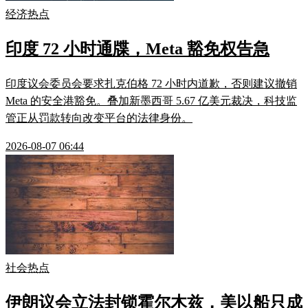
经济热点
印度 72 小时通牒，Meta 豁免权告急
印度议会委员会要求扎克伯格 72 小时内道歉，否则建议撤销
Meta 的安全港豁免。叠加新墨西哥 5.67 亿美元裁决，科技监
管正从罚款转向改变平台的法律身份。
2026-08-07 06:44
社会热点
伊朗议会立法封锁霍尔木兹，美以船只成