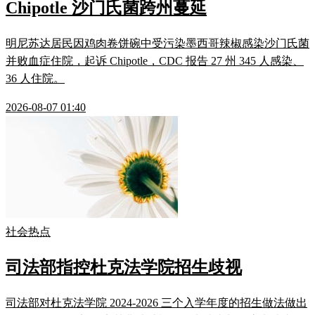
Chipotle 沙门氏菌跨州蔓延
明尼苏达居民因鸡肉卷饼碗中受污染墨西哥辣椒感染沙门氏菌
并败血症住院，起诉 Chipotle，CDC 报告 27 州 345 人感染、
36 人住院。
2026-08-07 01:40
社会热点
司法部指控杜克法学院招生歧视
司法部对杜克法学院 2024-2026 三个入学年度的招生做法做出