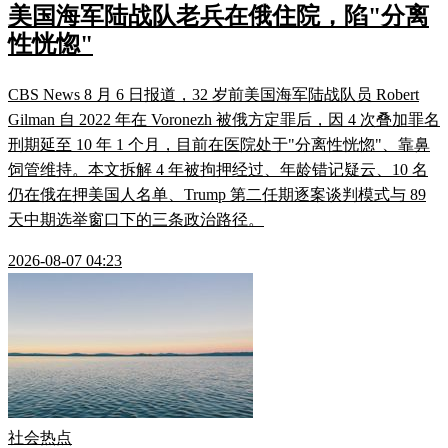
美国海军陆战队老兵在俄住院，陷"分离
性恍惚"
CBS News 8 月 6 日报道，32 岁前美国海军陆战队员 Robert
Gilman 自 2022 年在 Voronezh 被俄方定罪后，因 4 次叠加罪名
刑期延至 10 年 1 个月，目前在医院处于"分离性恍惚"、靠鼻
饲管维持。本文拆解 4 年被拘押经过、年龄错记疑云、10 名
仍在俄在押美国人名单、Trump 第二任期逐案谈判模式与 89
天中期选举窗口下的三条政治路径。
2026-08-07 04:23
社会热点