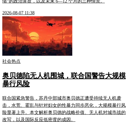
缩"的政治算盘，以及未来 6—12 个月的三种情景。
2026-08-07 11:38
社会热点
奥贝德陷无人机围城，联合国警告大规模
暴行风险
联合国紧急警告，苏丹中部城市奥贝德正遭受持续无人机袭
击，水荒、霍乱与针对妇女的性暴力同步恶化，大规模暴行风
险显著上升。本文解析奥贝德的战略价值、无人机对城市战的
改写，以及国际反应低密度的成因。