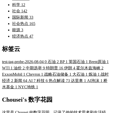
科学
12
社会
142
国际新闻
33
社会热点
165
能源
3
经济热点
47
标签云
test-tag-probe-2026-08-04
0
石油
2
BP
1
英国石油
1
Brent原油
1
WTI
1
油价
2
中期选举
9
特朗普
16
伊朗
4
霍尔木兹海峡
2
ExxonMobil
1
Chevron
1
战略石油储备
1
大石油
1
炼油
1
战时
经济
2
新闻
64
AI
7
科技
6
热点解读
73
达里奥
1
AI泡沫
1
桥
水基金
1
NYC地铁
1
Chousei's 数字花园
这里是 Chousei 的数字花园，记录了他的技术思考和生活经