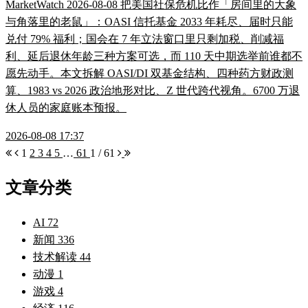
MarketWatch 2026-08-08 把美国社保危机比作「房间里的大象
与角落里的老鼠」：OASI 信托基金 2033 年耗尽、届时只能
兑付 79% 福利；国会在 7 年立法窗口里只剩加税、削减福
利、延后退休年龄三种方案可选，而 110 天中期选举前谁都不
愿先动手。本文拆解 OASI/DI 双基金结构、四种药方财政测
算、1983 vs 2026 政治地形对比、Z 世代跨代视角。6700 万退
休人员的家庭账本预报。
2026-08-08 17:37
1
2
3
4
5
…
61
1 / 61
文章分类
AI
72
新闻
336
技术解读
44
动漫
1
游戏
4