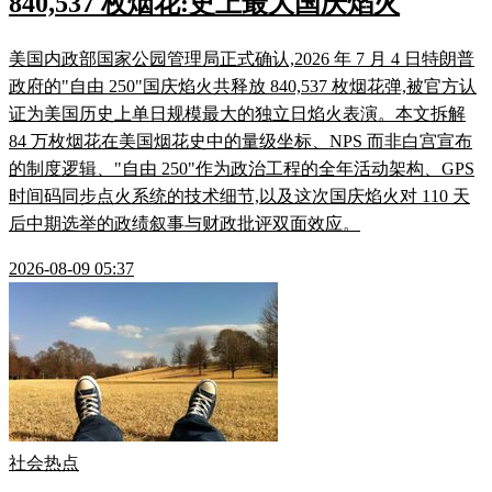
840,537 枚烟花:史上最大国庆焰火
美国内政部国家公园管理局正式确认,2026 年 7 月 4 日特朗普
政府的"自由 250"国庆焰火共释放 840,537 枚烟花弹,被官方认
证为美国历史上单日规模最大的独立日焰火表演。本文拆解
84 万枚烟花在美国烟花史中的量级坐标、NPS 而非白宫宣布
的制度逻辑、"自由 250"作为政治工程的全年活动架构、GPS
时间码同步点火系统的技术细节,以及这次国庆焰火对 110 天
后中期选举的政绩叙事与财政批评双面效应。
2026-08-09 05:37
社会热点