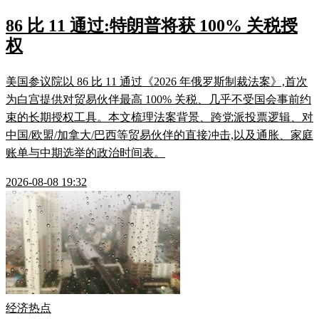
86 比 11 通过:特朗普将获 100% 关税授
权
美国参议院以 86 比 11 通过《2026 年俄罗斯制裁法案》,首次
为白宫提供对贸易伙伴最高 100% 关税、几乎不受国会事前约
束的长期授权工具。本文梳理法案背景、跨党派投票逻辑、对
中国/欧盟/加拿大/巴西等贸易伙伴的直接冲击,以及通胀、家庭
账单与中期选举的政治时间表。
2026-08-08 19:32
经济热点