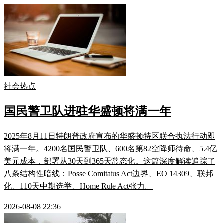
社会热点
国民警卫队进驻华盛顿将满一年
2025年8月11日特朗普政府宣布的华盛顿特区联合执法行动即
将满一年。4200名国民警卫队、600名第82空降师待命、5.4亿
美元成本，部署从30天到365天常态化。这篇深度解读追踪了
八条结构性暗线：Posse Comitatus Act边界、EO 14309、联邦
化、110天中期选举、Home Rule Act张力。
2026-08-08 22:36