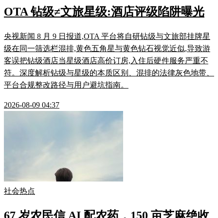
OTA 钻级≠文旅星级:酒店评级陷阱曝光
央视新闻 8 月 9 日报道,OTA 平台将自研钻级与文旅部挂牌星
级在同一筛选栏混排,黄色五角星与黄色钻石视觉近似,导致游
客误把钻级酒店当星级酒店高价订房,入住后硬件服务严重不
符。深度解析钻级与星级的本质区别、混排的法律灰色地带、
平台合规整改路径与用户避坑指南。
2026-08-09 04:37
社会热点
67 岁农民信 AI 配农药，150 亩芝麻绝收