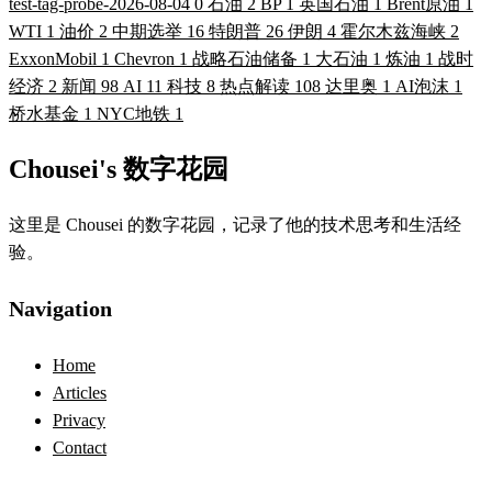
test-tag-probe-2026-08-04
0
石油
2
BP
1
英国石油
1
Brent原油
1
WTI
1
油价
2
中期选举
16
特朗普
26
伊朗
4
霍尔木兹海峡
2
ExxonMobil
1
Chevron
1
战略石油储备
1
大石油
1
炼油
1
战时
经济
2
新闻
98
AI
11
科技
8
热点解读
108
达里奥
1
AI泡沫
1
桥水基金
1
NYC地铁
1
Chousei's 数字花园
这里是 Chousei 的数字花园，记录了他的技术思考和生活经
验。
Navigation
Home
Articles
Privacy
Contact