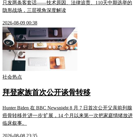
只发两条客套话——技术原因、法律追责、110天中期选举的
隐形战场，三层视角深度解读
2026-08-09 00:38
社会热点
拜登家族首次公开谈骨转移
Hunter Biden 在 BBC Newsnight 8 月 7 日首次公开父亲前列腺
癌骨转移并'进一步'扩展，14 个月以来第一次把家庭情绪放进
临床叙事。
2026-08-08 23:35