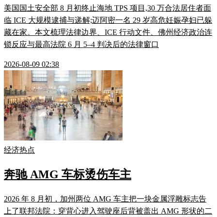
美国国土安全部 8 月初终止海地 TPS 项目,30 万合法居住者面
临 ICE 大规模逮捕与递解;迈阿密一名 29 岁高危妊娠孕妇已躲
藏在家。本文梳理法律边界、ICE 行动文件、佛州经济政治连
锁反应与最高法院 6 月 5–4 判决后的法律窗口
2026-08-09 02:38
经济热点
奔驰 AMG 车标烫伤车主
2026 年 8 月初，加州两位 AMG 车主把一块金属浮雕标志告
上了联邦法院：穿背心进入驾驶座后背被盖出 AMG 形状的二