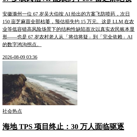
安徽滁州一位 67 岁吴大伯按 AI 给出的方案飞防喷药，次日
150 亩芝麻苗全部枯萎，预估损失约 15 万元。这是 LLM 在农
业等低容错高风险场景下的结构性缺陷首次以真实农民账本显
形——也是 67 岁农村老人从「将信将疑」到「完全依赖」AI
的数字鸿沟拐点。
2026-08-09 03:36
社会热点
海地 TPS 项目终止：30 万人面临驱逐