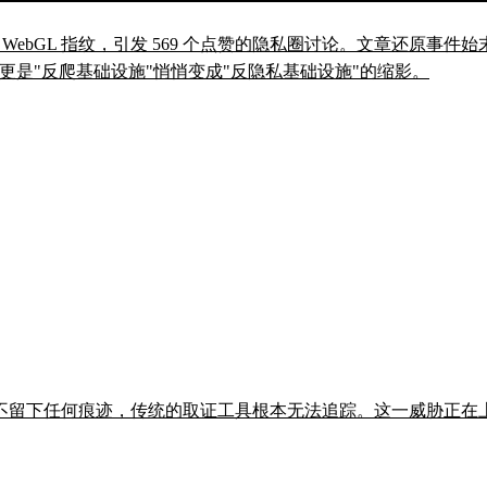
集用户设备的 WebGL 指纹，引发 569 个点赞的隐私圈讨论。文章还
题，更是"反爬基础设施"悄悄变成"反隐私基础设施"的缩影。
不留下任何痕迹，传统的取证工具根本无法追踪。这一威胁正在