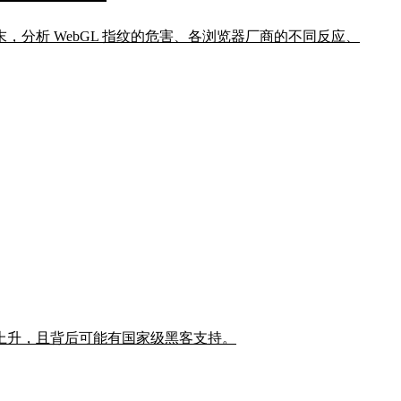
原事件始末，分析 WebGL 指纹的危害、各浏览器厂商的不同反应、
上升，且背后可能有国家级黑客支持。