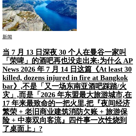
新闻
当 7 月 13 日深夜 30 个人在曼谷一家叫
「荣啤」的酒吧再也没走出来:为什么 AP
News 2026 年 7 月 14 日这篇《At least 30
killed, dozens injured in fire at Bangkok
bar》,不是「又一场东南亚酒吧踩踏/火
灾」,而是「2026 年东盟最大旅游城市,在
17 年来最致命的一把火里,把『夜间经济
繁荣 + 老旧商业建筑消防欠账 + 旅游保
险 + 中泰双向客流』四件事一次性烧到
了桌面上」?