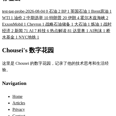
test-tag-probe-2026-08-04
0
石油
2
BP
1
英国石油
1
Brent原油
1
WTI
1
油价
2
中期选举
10
特朗普
20
伊朗
4
霍尔木兹海峡
2
ExxonMobil
1
Chevron
1
战略石油储备
1
大石油
1
炼油
1
战时
经济
2
新闻
71
AI
7
科技
6
热点解读
81
达里奥
1
AI泡沫
1
桥
水基金
1
NYC地铁
1
Chousei's 数字花园
这里是 Chousei 的数字花园，记录了他的技术思考和生活经
验。
Navigation
Home
Articles
Privacy
Contact