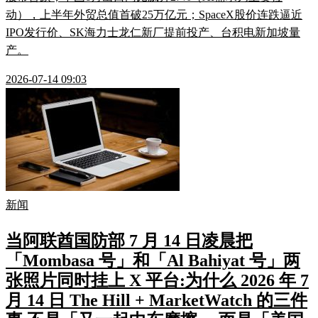
动），上半年外贸总值首破25万亿元；SpaceX股价连跌逼近
IPO发行价、SK海力士龙仁新厂提前投产、台积电新加坡量
产。
2026-07-14 09:03
新闻
当阿联酋国防部 7 月 14 日凌晨把
「Mombasa 号」和「Al Bahiyat 号」两
张照片同时挂上 X 平台:为什么 2026 年 7
月 14 日 The Hill + MarketWatch 的三件