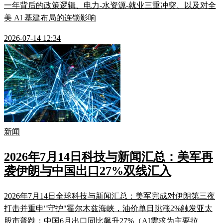
一年背后的政策逻辑、电力-水资源-就业三重冲突、以及对全
美 AI 基建布局的连锁影响
2026-07-14 12:34
新闻
2026年7月14日科技与新闻汇总：美军再
袭伊朗与中国出口27%双线汇入
2026年7月14日全球科技与新闻汇总：美军完成对伊朗第三夜
打击并重申"守护"霍尔木兹海峡，油价单日跳涨2%触发亚太
股市普跌；中国6月出口同比飙升27%（AI需求为主要拉