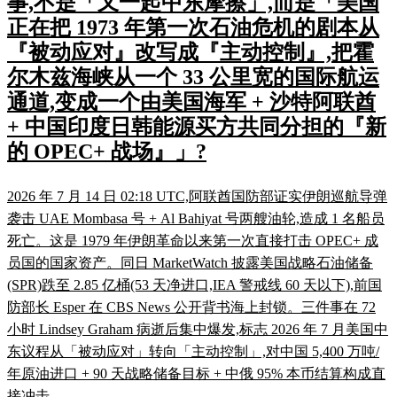
事,不是「又一起中东摩擦」,而是「美国
正在把 1973 年第一次石油危机的剧本从
『被动应对』改写成『主动控制』,把霍
尔木兹海峡从一个 33 公里宽的国际航运
通道,变成一个由美国海军 + 沙特阿联酋
+ 中国印度日韩能源买方共同分担的『新
的 OPEC+ 战场』」?
2026 年 7 月 14 日 02:18 UTC,阿联酋国防部证实伊朗巡航导弹
袭击 UAE Mombasa 号 + Al Bahiyat 号两艘油轮,造成 1 名船员
死亡。这是 1979 年伊朗革命以来第一次直接打击 OPEC+ 成
员国的国家资产。同日 MarketWatch 披露美国战略石油储备
(SPR)跌至 2.85 亿桶(53 天净进口,IEA 警戒线 60 天以下),前国
防部长 Esper 在 CBS News 公开背书海上封锁。三件事在 72
小时 Lindsey Graham 病逝后集中爆发,标志 2026 年 7 月美国中
东议程从「被动应对」转向「主动控制」,对中国 5,400 万吨/
年原油进口 + 90 天战略储备目标 + 中俄 95% 本币结算构成直
接冲击。