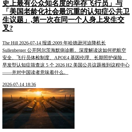
史上最有公众知名度的幸存飞行员」与
「美国老龄化社会最沉重的认知症公共卫
生议题」,第一次在同一个人身上发生交
叉?
The Hill 2026-07-14 报道:2009 年哈德逊河迫降机长
Sullenberger 公开阿尔茨海默病诊断。深度解读这如何把航空
安全、飞行员体检制度、APOE4 基因伦理、长期照护保险、
早发型认知症筛查这 5 个 2026 H2 美国公共议题推到议程中心
——并对中国读者意味着什么。
2026-07-14 18:36