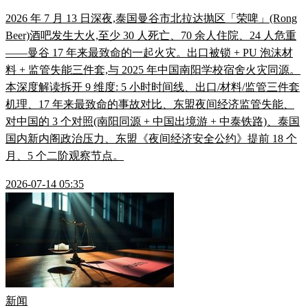
2026 年 7 月 13 日深夜,泰国曼谷市北拉达抛区「荣啤」(Rong
Beer)酒吧发生大火,至少 30 人死亡、70 余人住院、24 人危重
——曼谷 17 年来最致命的一起火灾。出口被锁 + PU 泡沫材
料 + 监管失能三件套,与 2025 年中国南阳学校宿舍火灾同源。
本深度解读拆开 9 维度: 5 小时时间线、出口/材料/监管三件套
机理、17 年来最致命的事故对比、东盟夜间经济监管失能、
对中国的 3 个对照(南阳同源 + 中国出境游 + 中泰铁路)、泰国
国内新内阁政治压力、东盟《夜间经济安全公约》提前 18 个
月、5 个二阶观察节点。
2026-07-14 05:35
新闻