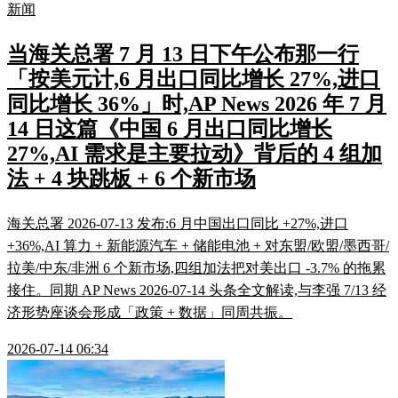
新闻
当海关总署 7 月 13 日下午公布那一行
「按美元计,6 月出口同比增长 27%,进口
同比增长 36%」时,AP News 2026 年 7 月
14 日这篇《中国 6 月出口同比增长
27%,AI 需求是主要拉动》背后的 4 组加
法 + 4 块跳板 + 6 个新市场
海关总署 2026-07-13 发布:6 月中国出口同比 +27%,进口
+36%,AI 算力 + 新能源汽车 + 储能电池 + 对东盟/欧盟/墨西哥/
拉美/中东/非洲 6 个新市场,四组加法把对美出口 -3.7% 的拖累
接住。同期 AP News 2026-07-14 头条全文解读,与李强 7/13 经
济形势座谈会形成「政策 + 数据」同周共振。
2026-07-14 06:34