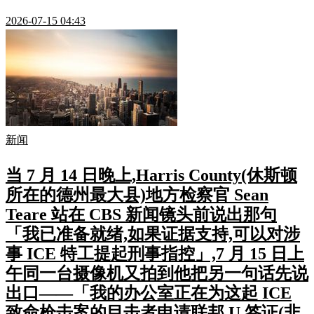
2026-07-15 04:43
新闻
当 7 月 14 日晚上,Harris County(休斯顿
所在的德州最大县)地方检察官 Sean
Teare 站在 CBS 新闻镜头前说出那句
「我已准备就绪,如果证据支持,可以对涉
事 ICE 特工提起刑事指控」,7 月 15 日上
午同一台摄像机又拍到他把另一句话先说
出口——「我的办公室正在为这起 ICE
致命枪击案的目击者申请联邦 U 签证(非