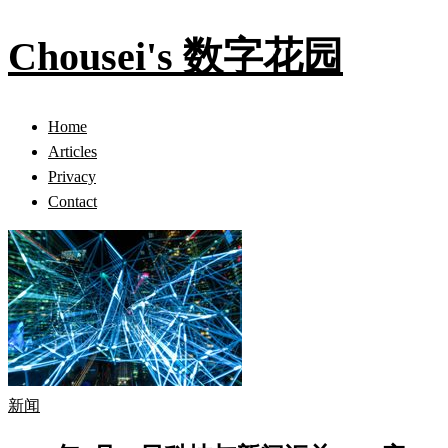
Chousei's 数字花园
Home
Articles
Privacy
Contact
新闻