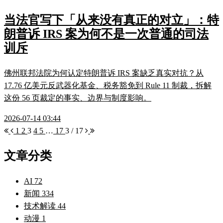
当法官写下「从来没有真正的对立」：特
朗普诉 IRS 案为何不是一次普通的司法
训斥
佛州联邦法院为何认定特朗普诉 IRS 案缺乏真实对抗？从
17.76 亿美元反武器化基金、税务豁免到 Rule 11 制裁，拆解
这份 56 页裁定的事实、边界与制度影响。
2026-07-14 03:44
1
2
3
4
5
…
17
3 / 17
文章分类
AI
72
新闻
334
技术解读
44
动漫
1