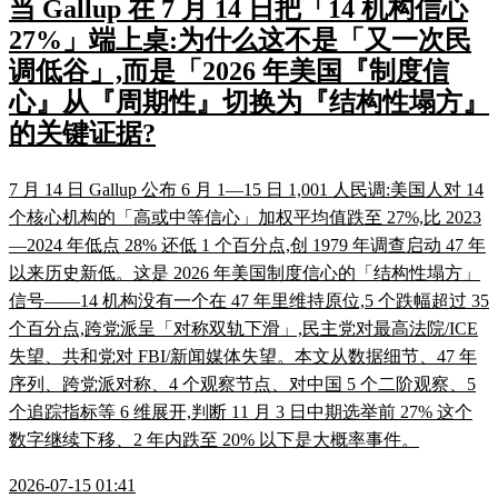
当 Gallup 在 7 月 14 日把「14 机构信心
27%」端上桌:为什么这不是「又一次民
调低谷」,而是「2026 年美国『制度信
心』从『周期性』切换为『结构性塌方』
的关键证据?
7 月 14 日 Gallup 公布 6 月 1—15 日 1,001 人民调:美国人对 14
个核心机构的「高或中等信心」加权平均值跌至 27%,比 2023
—2024 年低点 28% 还低 1 个百分点,创 1979 年调查启动 47 年
以来历史新低。这是 2026 年美国制度信心的「结构性塌方」
信号——14 机构没有一个在 47 年里维持原位,5 个跌幅超过 35
个百分点,跨党派呈「对称双轨下滑」,民主党对最高法院/ICE
失望、共和党对 FBI/新闻媒体失望。本文从数据细节、47 年
序列、跨党派对称、4 个观察节点、对中国 5 个二阶观察、5
个追踪指标等 6 维展开,判断 11 月 3 日中期选举前 27% 这个
数字继续下移、2 年内跌至 20% 以下是大概率事件。
2026-07-15 01:41