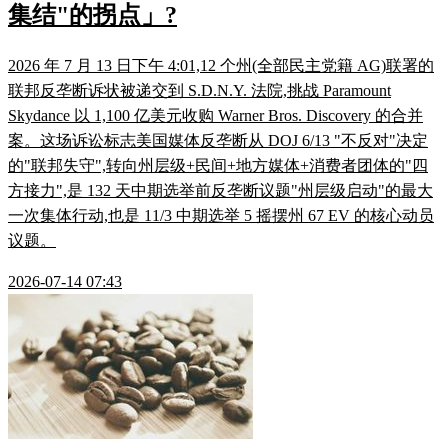
集结"的拐点」?
2026 年 7 月 13 日下午 4:01,12 个州(全部民主党籍 AG)联署的
联邦反垄断诉状被递交到 S.D.N.Y. 法院,挑战 Paramount
Skydance 以 1,100 亿美元收购 Warner Bros. Discovery 的合并
案。这场诉讼标志美国媒体反垄断从 DOJ 6/13 "不反对"决定
的"联邦失守",转向州层级+民间+地方媒体+消费者团体的"四
方接力",是 132 天中期选举前反垄断议题"州层级启动"的最大
一次集体行动,也是 11/3 中期选举 5 摇摆州 67 EV 的核心动员
议题。
2026-07-14 07:43