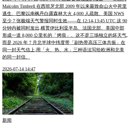
Malcolm Timbrell 在西班牙北部 2009 年以来最致命山火中死里
逃生、巴黎以南枫丹白露森林大火 4,000 人疏散、美国 NWS
至少 7 张极端天气警报同时生效——在 12:14-13:45 UTC 这 90
分钟内被同时发出,横贯伊比利亚半岛、法国北部、美国中部
形成一道 8,000 公里长的「烤痕」。这不是三场独立的坏天气,
而是 2026 年 7 月北半球中纬度带「副热带高压三体共振」在
同一封天气信上,用「火、热、水」三种语法写给欧洲和北美
的同一封信。
2026-07-14 14:47
新闻