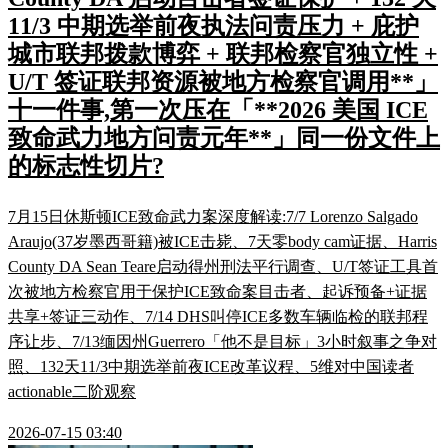
11/3 中期选举前夜执法问责压力 + 庇护
城市联邦拨款博弈 + 联邦检察官独立性 +
U/T 签证联邦资源被地方检察官调用**」
十一件事,第一次压在「**2026 美国 ICE
致命武力地方问责元年**」同一份文件上
的标志性切片?
7月15日休斯顿ICE致命武力案深度解读:7/7 Lorenzo Salgado
Araujo(37岁墨西哥籍)被ICE击毙、7天零body cam证据、Harris
County DA Sean Teare启动得州刑法平行调查、U/T签证工具首
次被地方检察官用于保护ICE致命案目击者、起诉预备+证据
共享+签证三动作、7/14 DHS叫停ICE多数车辆临检的联邦程
序让步、7/13缅因州Guerrero「他不是目标」3小时叙事之争对
照、132天11/3中期选举前夜ICE改革议程、5维对中国读者
actionable二阶观察
2026-07-15 03:40