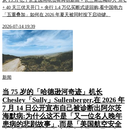
从 15.51 亿千瓦全国用电负荷再创新高 + 长三角出梅即入 38℃
+ 40 天三伏天开门 + 央行 1.4 万亿买断式逆回购,看中国电力
「五重叠加」如何在 2026 年夏天被同时按下启动键。
2026-07-14 19:39
新闻
当 75 岁的「哈德逊河奇迹」机长
Chesley「Sully」Sullenberger,在 2026 年
7 月 14 日公开宣布自己被诊断出阿尔茨
海默病:为什么这不是「又一位名人晚年
患病的悲剧故事」,而是「美国航空安全