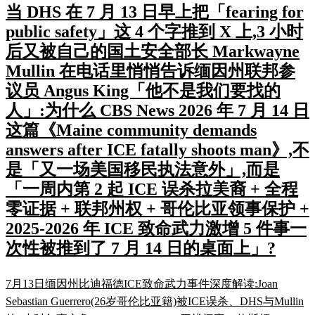
当 DHS 在 7 月 13 日早上把「fearing for
public safety」这 4 个字推到 X 上,3 小时
后又被自己的国土安全部长 Markwayne
Mullin 在电话里悄悄告诉缅因州联邦参
议员 Angus King「他不是我们要找的
人」:为什么 CBS News 2026 年 7 月 14 日
这篇《Maine community demands
answers after ICE fatally shoots man》,不
是「又一场美国移民执法意外」,而是
「一周内第 2 起 ICE 误杀拉美裔 + 全程
零证据 + 联邦州权 + 哥伦比亚领事保护 +
2025-2026 年 ICE 致命武力激增 5 件事一
次性被推到了 7 月 14 日的桌面上」?
7月13日缅因州比迪福德ICE致命武力事件深度解读:Joan
Sebastian Guerrero(26岁哥伦比亚籍)被ICE误杀、DHS与Mullin