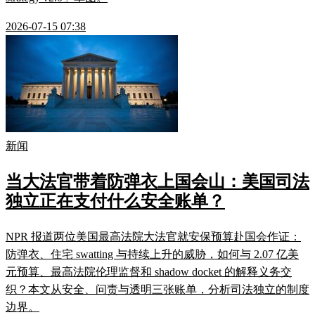
2026-07-15 07:38
新闻
当大法官带着防弹衣上国会山：美国司法
独立正在支付什么安全账单？
NPR 报道两位美国最高法院大法官就安保预算赴国会作证：
防弹衣、住宅 swatting 与持续上升的威胁，如何与 2.07 亿美
元预算、最高法院伦理监督和 shadow docket 的解释义务交
织？本文从安全、问责与透明三张账单，分析司法独立的制度
边界。