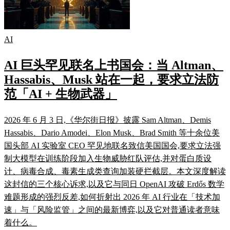
AI
AI 巨头罕见联名上书国会：当 Altman、
Hassabis、Musk 站在一起，要求立法防
范「AI + 生物武器」
2026 年 6 月 3 日,《华尔街日报》披露 Sam Altman、Demis
Hassabis、Dario Amodei、Elon Musk、Brad Smith 等十余位美
国头部 AI 实验室 CEO 罕见地联名致信美国国会,要求立法强
制大模型在训练阶段加入生物威胁红队评估,并对蛋白质设
计、病毒合成、毒素生成类查询加装硬拦截层。本文深度解读
这封信的三个核心诉求,以及它与同日 OpenAI 攻破 Erdős 数学
难题形成的强烈反差,如何折射出 2026 年 AI 行业在「技术加
速」与「风险监管」之间的最新博弈,以及它对普通读者意味
着什么。