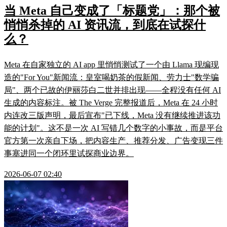
当 Meta 自己变成了「标题党」：那个被
悄悄杀掉的 AI 资讯流，到底在试探什
么？
Meta 在自家独立的 AI app 里悄悄测试了一个由 Llama 现编现
造的"For You"新闻流：皇室喝奶茶的假新闻、劳力士"数学骗
局"、两个已故的伊丽莎白二世并排出现——全程没有任何 AI
生成的内容标注。被 The Verge 完整报道后，Meta 在 24 小时
内连改三版声明，最后宣布"已下线，Meta 没有继续推进该功
能的计划"。这不是一次 AI 写错几个数字的小事故，而是平台
官方第一次亲自下场，把内容生产、推荐分发、广告变现三件
事塞进同一个闭环里试探商业边界。
2026-06-07 02:40