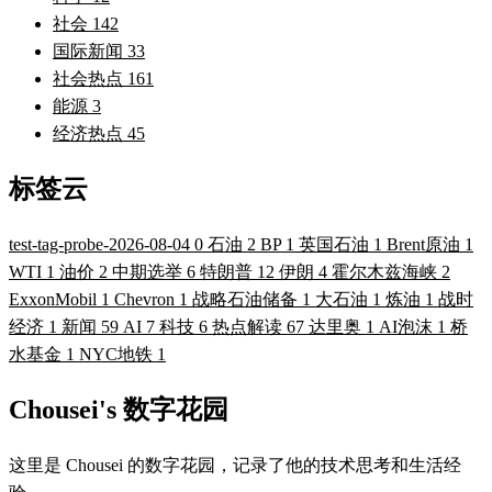
社会
142
国际新闻
33
社会热点
161
能源
3
经济热点
45
标签云
test-tag-probe-2026-08-04
0
石油
2
BP
1
英国石油
1
Brent原油
1
WTI
1
油价
2
中期选举
6
特朗普
12
伊朗
4
霍尔木兹海峡
2
ExxonMobil
1
Chevron
1
战略石油储备
1
大石油
1
炼油
1
战时
经济
1
新闻
59
AI
7
科技
6
热点解读
67
达里奥
1
AI泡沫
1
桥
水基金
1
NYC地铁
1
Chousei's 数字花园
这里是 Chousei 的数字花园，记录了他的技术思考和生活经