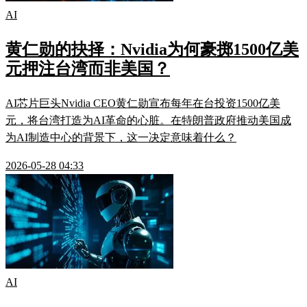
AI
黄仁勋的抉择：Nvidia为何豪掷1500亿美
元押注台湾而非美国？
AI芯片巨头Nvidia CEO黄仁勋宣布每年在台投资1500亿美
元，将台湾打造为AI革命的心脏。在特朗普政府推动美国成
为AI制造中心的背景下，这一决定意味着什么？
2026-05-28 04:33
AI