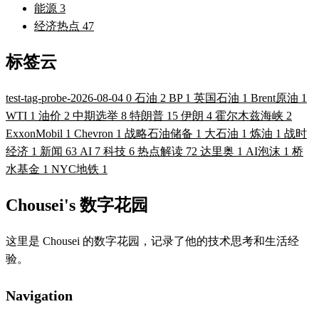
能源
3
经济热点
47
标签云
test-tag-probe-2026-08-04
0
石油
2
BP
1
英国石油
1
Brent原油
1
WTI
1
油价
2
中期选举
8
特朗普
15
伊朗
4
霍尔木兹海峡
2
ExxonMobil
1
Chevron
1
战略石油储备
1
大石油
1
炼油
1
战时
经济
1
新闻
63
AI
7
科技
6
热点解读
72
达里奥
1
AI泡沫
1
桥
水基金
1
NYC地铁
1
Chousei's 数字花园
这里是 Chousei 的数字花园，记录了他的技术思考和生活经
验。
Navigation