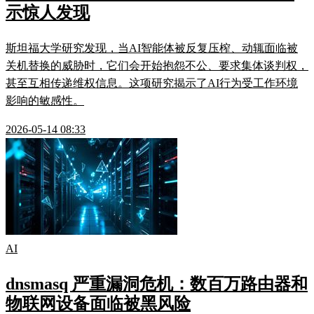
示惊人发现
斯坦福大学研究发现，当AI智能体被反复压榨、动辄面临被
关机替换的威胁时，它们会开始抱怨不公、要求集体谈判权，
甚至互相传递维权信息。这项研究揭示了AI行为受工作环境
影响的敏感性。
2026-05-14 08:33
AI
dnsmasq 严重漏洞危机：数百万路由器和
物联网设备面临被黑风险