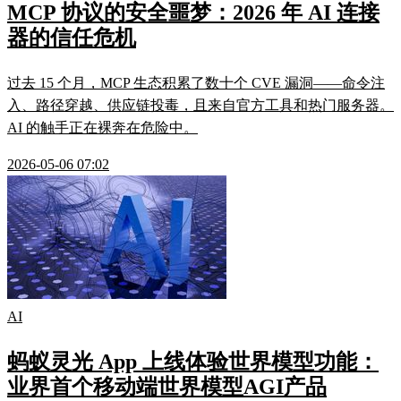
MCP 协议的安全噩梦：2026 年 AI 连接
器的信任危机
过去 15 个月，MCP 生态积累了数十个 CVE 漏洞——命令注
入、路径穿越、供应链投毒，且来自官方工具和热门服务器。
AI 的触手正在裸奔在危险中。
2026-05-06 07:02
AI
蚂蚁灵光 App 上线体验世界模型功能：
业界首个移动端世界模型AGI产品