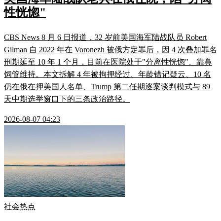
性恍惚"
CBS News 8 月 6 日报道，32 岁前美国海军陆战队员 Robert
Gilman 自 2022 年在 Voronezh 被俄方定罪后，因 4 次叠加罪名
刑期延至 10 年 1 个月，目前在医院处于"分离性恍惚"、靠鼻
饲管维持。本文拆解 4 年被拘押经过、年龄错记疑云、10 名
仍在俄在押美国人名单、Trump 第二任期逐案谈判模式与 89
天中期选举窗口下的三条政治路径。
2026-08-07 04:23
社会热点