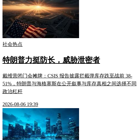
社会热点
特朗普力挺防长，威胁泄密者
戴维营闭门会摊牌：CSIS 报告披露拦截弹库存跌至战前 38-
51%，特朗普与海格塞斯在公开叙事与库存真相之间选择不同
政治杠杆
2026-08-06 19:39