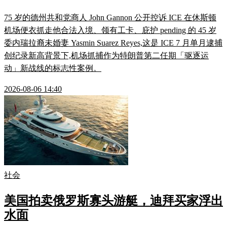
75 岁的德州共和党商人 John Gannon 公开控诉 ICE 在休斯顿
机场便衣抓走他合法入境、领有工卡、庇护 pending 的 45 岁
委内瑞拉裔未婚妻 Yasmin Suarez Reyes,这是 ICE 7 月单月逮捕
创纪录新高背景下,机场抓捕作为特朗普第二任期「驱逐运
动」新战线的标志性案例。
2026-08-06 14:40
社会
美国拍卖俄罗斯寡头游艇，迪拜买家浮出
水面