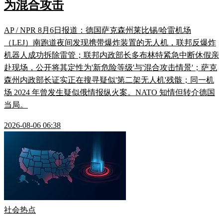
为混合攻击
AP / NPR 8月6日报道：德国萨克森州莱比锡/哈雷机场
（LEJ）南跑道夜间发现携带爆炸装置的无人机，联邦反爆炸
机器人成功拆除雷管；联邦内政部长多布林特紧急中断休假亲
赴现场，公开将其定性为'新危险等级'与'混合攻击情景'；萨克
森州内政部长证实正在搜寻疑似'第二架无人机'残骸；同一机
场 2024 年曾发生疑似俄情报纵火案。NATO 知情但转介德国
当局。
2026-08-06 06:38
社会热点