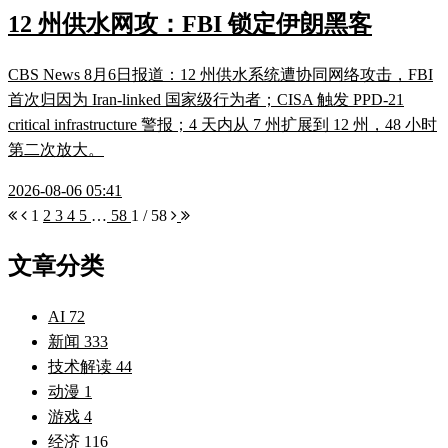
12 州供水网攻：FBI 锁定伊朗黑客
CBS News 8月6日报道：12 州供水系统遭协同网络攻击，FBI
首次归因为 Iran-linked 国家级行为者；CISA 触发 PPD-21
critical infrastructure 警报；4 天内从 7 州扩展到 12 州，48 小时
第二次放大。
2026-08-06 05:41
1
2
3
4
5
…
58
1 / 58
文章分类
AI
72
新闻
333
技术解读
44
动漫
1
游戏
4
经济
116