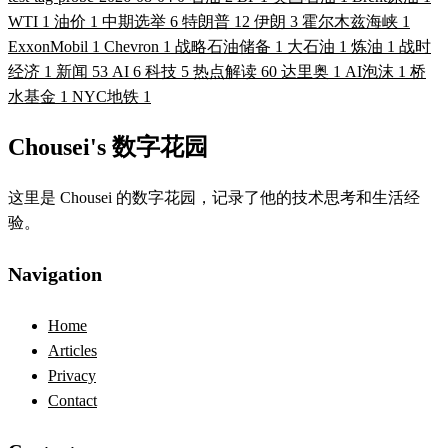
WTI
1
油价
1
中期选举
6
特朗普
12
伊朗
3
霍尔木兹海峡
1
ExxonMobil
1
Chevron
1
战略石油储备
1
大石油
1
炼油
1
战时
经济
1
新闻
53
AI
6
科技
5
热点解读
60
达里奥
1
AI泡沫
1
桥
水基金
1
NYC地铁
1
Chousei's 数字花园
这里是 Chousei 的数字花园，记录了他的技术思考和生活经
验。
Navigation
Home
Articles
Privacy
Contact