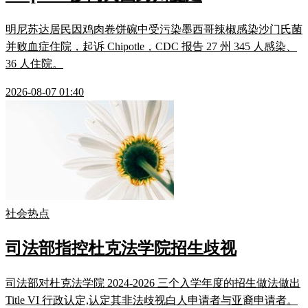
明尼苏达居民因鸡肉卷饼碗中受污染墨西哥辣椒感染沙门氏菌
并败血症住院，起诉 Chipotle，CDC 报告 27 州 345 人感染、
36 人住院。
2026-08-07 01:40
社会热点
司法部指控杜克法学院招生歧视
司法部对杜克法学院 2024-2026 三个入学年度的招生做法做出
Title VI 行政认定,认定其非法歧视白人申请者与亚裔申请者。