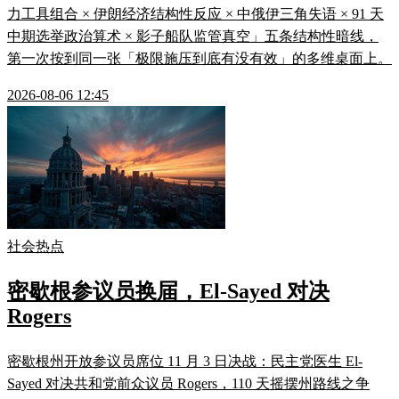
力工具组合 × 伊朗经济结构性反应 × 中俄伊三角失语 × 91 天
中期选举政治算术 × 影子船队监管真空」五条结构性暗线，
第一次按到同一张「极限施压到底有没有效」的多维桌面上。
2026-08-06 12:45
社会热点
密歇根参议员换届，El-Sayed 对决
Rogers
密歇根州开放参议员席位 11 月 3 日决战：民主党医生 El-
Sayed 对决共和党前众议员 Rogers，110 天摇摆州路线之争