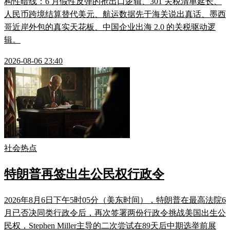
构性暗线：6 月假性反弹的抢出口逻辑、301 关税清单延长、
人民币跨境结算替代美元、航运数据先于海关说出真话、墨西
哥近岸外包的真实天花板、中国企业出海 2.0 的关税驱动逻
辑。
2026-08-06 23:40
社会热点
特朗普再签出生公民权行政令
2026年8月6日下午5时05分（美东时间），特朗普在最高法院6
月已否决同类行政令后，再次签署两份行政令挑战美国出生公
民权，Stephen Miller主导的二次尝试在89天后中期选举前展