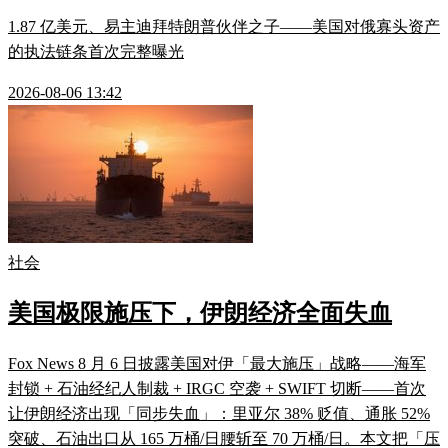
1.87 亿美元、易主迪拜特朗普伙伴之子——美国对俄寡头资产
的执法链条首次完整曝光
2026-08-06 13:42
社会
美国极限施压下，伊朗经济全面失血
Fox News 8 月 6 日披露美国对伊「最大施压」战略——海军
封锁 + 石油经纪人制裁 + IRGC 空袭 + SWIFT 切断——首次
让伊朗经济出现「同步失血」：里亚尔 38% 贬值、通胀 52%
突破、石油出口从 165 万桶/日腰斩至 70 万桶/日。本文把「压