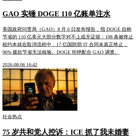
GAO 实锤 DOGE 110 亿账单注水
美国政府问责局（GAO）8 月 6 日发布报告，指 DOGE 自称
节省的 110 亿美元大部分数字对不上或无证据：108 条被终止
租约本就在取消流程中，17 亿国防部 IT 合同未真正终止，
96% 拨款节省无法核验。DOGE 拒绝配合 GAO 调查。
2026-08-06 16:42
社会热点
75 岁共和党人控诉：ICE 抓了我未婚妻