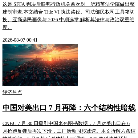
这是 SFFA 判决后联邦行政机关首次对一所精英法学院做出整
建制审查,本文结合 Title VI 执法路径、司法部民权司工具箱切
换、亚裔选民画像与 2026 中期选举,解析其法律与政治双重维
度。
2026-08-07 00:41
经济热点
中国对美出口 7 月再降：六个结构性暗线
CNBC 7 月 30 日援引中国米色图书数据，7 月对美出口在 6
月抢跑反弹后再次下滑，工厂活动同步减速。本文拆解六条结