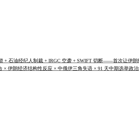
锁 + 石油经纪人制裁 + IRGC 空袭 + SWIFT 切断——首次
组合 × 伊朗经济结构性反应 × 中俄伊三角失语 × 91 天中期