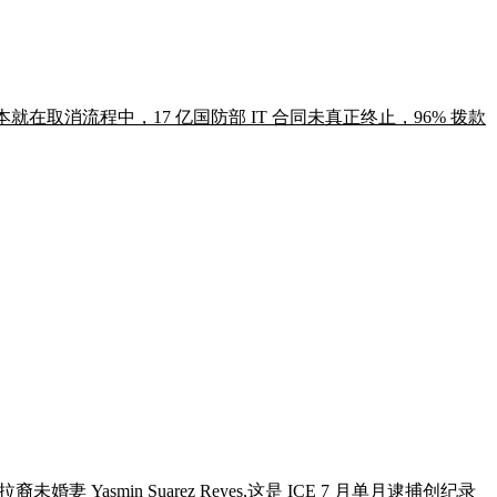
本就在取消流程中，17 亿国防部 IT 合同未真正终止，96% 拨款
妻 Yasmin Suarez Reyes,这是 ICE 7 月单月逮捕创纪录