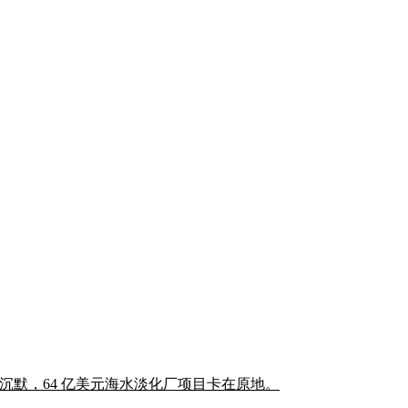
事会保持沉默，64 亿美元海水淡化厂项目卡在原地。