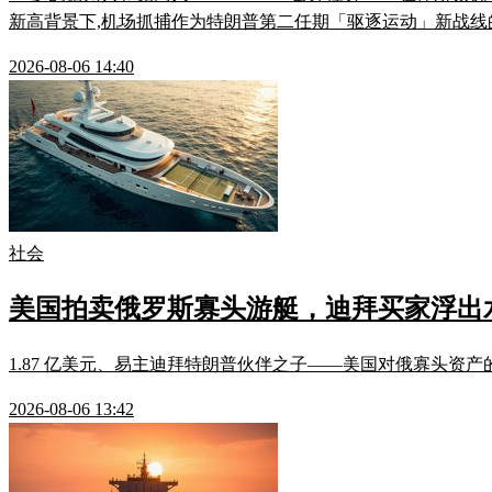
新高背景下,机场抓捕作为特朗普第二任期「驱逐运动」新战线
2026-08-06 14:40
社会
美国拍卖俄罗斯寡头游艇，迪拜买家浮出
1.87 亿美元、易主迪拜特朗普伙伴之子——美国对俄寡头资
2026-08-06 13:42