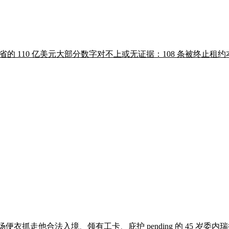
节省的 110 亿美元大部分数字对不上或无证据：108 条被终止租约
场便衣抓走他合法入境、领有工卡、庇护 pending 的 45 岁委内瑞拉裔未婚