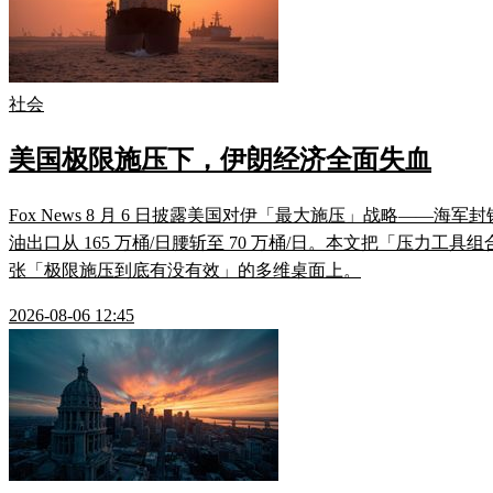
社会
美国极限施压下，伊朗经济全面失血
Fox News 8 月 6 日披露美国对伊「最大施压」战略——海军封
油出口从 165 万桶/日腰斩至 70 万桶/日。本文把「压力工具
张「极限施压到底有没有效」的多维桌面上。
2026-08-06 12:45