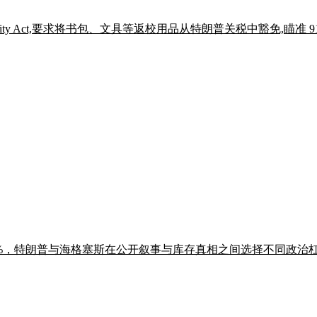
ies Affordability Act,要求将书包、文具等返校用品从特朗普关税中
-51%，特朗普与海格塞斯在公开叙事与库存真相之间选择不同政治