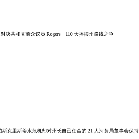
d 对决共和党前众议员 Rogers，110 天摇摆州路线之争
bott 公开怒批科珀斯克里斯蒂水危机却对州长自己任命的 21 人河务局董