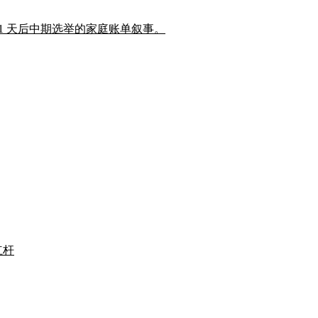
豁免,瞄准 91 天后中期选举的家庭账单叙事。
杠杆