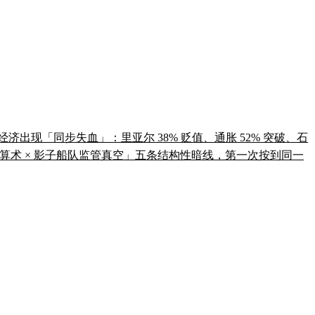
让伊朗经济出现「同步失血」：里亚尔 38% 贬值、通胀 52% 突破、石
选举政治算术 × 影子船队监管真空」五条结构性暗线，第一次按到同一