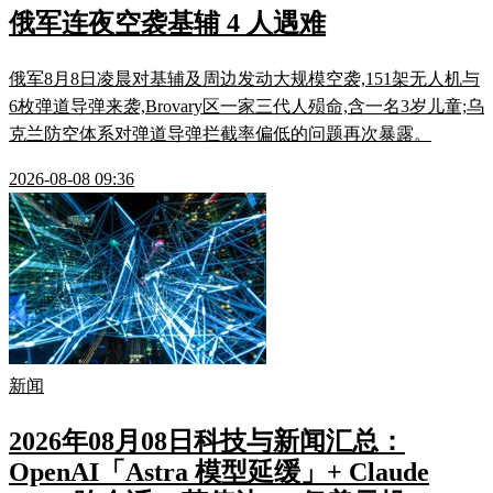
俄军连夜空袭基辅 4 人遇难
俄军8月8日凌晨对基辅及周边发动大规模空袭,151架无人机与
6枚弹道导弹来袭,Brovary区一家三代人殒命,含一名3岁儿童;乌
克兰防空体系对弹道导弹拦截率偏低的问题再次暴露。
2026-08-08 09:36
新闻
2026年08月08日科技与新闻汇总：
OpenAI「Astra 模型延缓」+ Claude