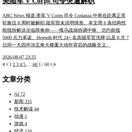
美陆军 V Corps 司令突遭解职
ABC News 报道:美军 V Corps 司令 Costanza 中将在距离正常
轮换仅 8 周时被解职,陆军部未说明情形。本文用 6 条结构性
暗线拆解这次临阵换帅——俄乌战场协调中枢、北约前线
5000 兵力承诺、Hegseth 时代 24+ 名高级军官洗牌,以及 8 月 7
日同一天四件涉五角大楼重大动作背后的战略含义。
2026-08-07 23:35
1
2
3
4
5
…
60
1 / 60
文章分类
AI
72
新闻
335
技术解读
44
动漫
1
游戏
4
经济
116