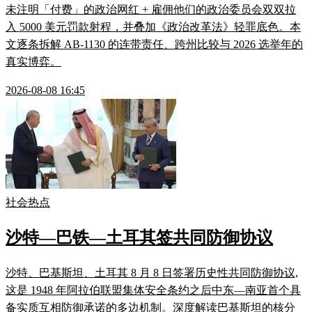
未注明「付费」的政治网红 + 雇佣他们的政治委员会双双拉
入 5000 美元罚款射程，并叠加《政治改革法》轻罪底色。本
文逐条拆解 AB-1130 的连带责任、跨州比较与 2026 选举年的
真实博弈。
2026-08-08 16:45
社会热点
沙特—巴铁—土耳其签共同防御协议
沙特、巴基斯坦、土耳其 8 月 8 日签署历史性共同防御协议,
这是 1948 年阿拉伯联盟集体安全条约之后中东—南亚首个具
备实质互相防御承诺的多边机制。深度解读巴基斯坦的核分