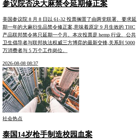
参议院否决大麻禁令延期修正案
美国参议院 8 月 8 日以 61-32 投票搁置了由两党联署、要求延
期一年的大麻衍生品禁令修正案,意味着原定 9 月生效的 THC
产品联邦禁令将只延期一个月。本次投票是 hemp 行业、公共
卫生倡导者与联邦执法权威三方博弈的最新交锋,关系到 5000
万消费者与 5 万个工作岗位。
2026-08-08 08:37
社会热点
泰国14岁枪手制造校园血案