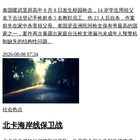
泰国暖武里府高中 8 月 8 日发生校园枪击，14 岁学生用祖父
名下合法登记手枪射杀 5 名教职员工、伤 23 人后自杀，作案
前先在家中杀害祖父母。泰国是亚洲民间枪支保有率最高的国
家之一，案件再次暴露出家庭合法枪支泄漏与未成年人预警机
制缺失的结构性问题。
2026-08-08 07:34
社会热点
北卡海岸线保卫战