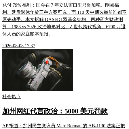
兑付 79% 福利；国会在 7 年立法窗口里只剩加税、削减福
利、延后退休年龄三种方案可选，而 110 天中期选举前谁都不
愿先动手。本文拆解 OASI/DI 双基金结构、四种药方财政测
算、1983 vs 2026 政治地形对比、Z 世代跨代视角。6700 万退
休人员的家庭账本预报。
2026-08-08 17:37
社会热点
加州网红代言政治：5000 美元罚款
AP 报道：加州民主党议员 Marc Berman 的 AB-1130 法案正把