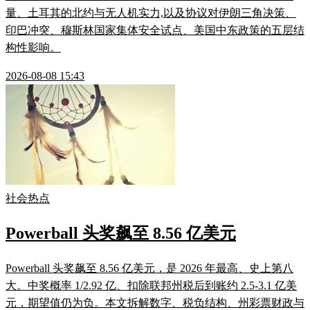
量、土耳其的北约与无人机实力,以及协议对伊朗三角决策、
印巴冲突、穆斯林国家集体安全试点、美国中东政策的五层结
构性影响。
2026-08-08 15:43
社会热点
Powerball 头奖飙至 8.56 亿美元
Powerball 头奖飙至 8.56 亿美元，是 2026 年最高、史上第八
大。中奖概率 1/2.92 亿、扣除联邦州税后到账约 2.5-3.1 亿美
元，期望值仍为负。本文拆解数字、税负结构、州彩票财政与