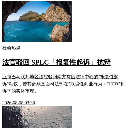
社会热点
法官驳回 SPLC「报复性起诉」抗辩
亚拉巴马联邦地区法院驳回南方贫困法律中心的"报复性起
诉"动议，使其必须直面司法部在"欺骗性商业行为 + RICO"起
诉下的实体审理。
2026-08-08 03:36