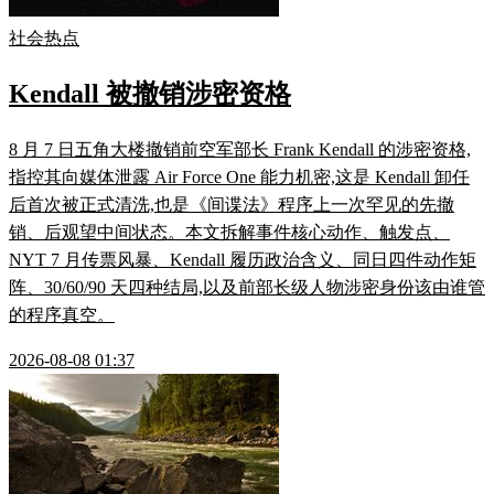
社会热点
Kendall 被撤销涉密资格
8 月 7 日五角大楼撤销前空军部长 Frank Kendall 的涉密资格,
指控其向媒体泄露 Air Force One 能力机密,这是 Kendall 卸任
后首次被正式清洗,也是《间谍法》程序上一次罕见的先撤
销、后观望中间状态。本文拆解事件核心动作、触发点、
NYT 7 月传票风暴、Kendall 履历政治含义、同日四件动作矩
阵、30/60/90 天四种结局,以及前部长级人物涉密身份该由谁管
的程序真空。
2026-08-08 01:37