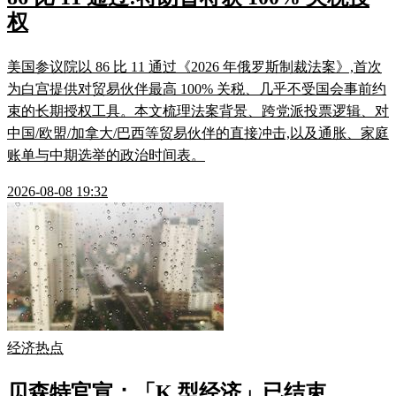
权
美国参议院以 86 比 11 通过《2026 年俄罗斯制裁法案》,首次
为白宫提供对贸易伙伴最高 100% 关税、几乎不受国会事前约
束的长期授权工具。本文梳理法案背景、跨党派投票逻辑、对
中国/欧盟/加拿大/巴西等贸易伙伴的直接冲击,以及通胀、家庭
账单与中期选举的政治时间表。
2026-08-08 19:32
经济热点
贝森特官宣：「K 型经济」已结束