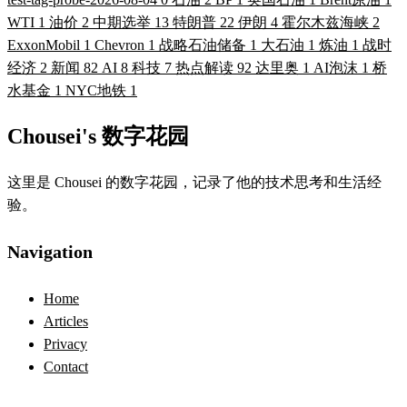
WTI
1
油价
2
中期选举
13
特朗普
22
伊朗
4
霍尔木兹海峡
2
ExxonMobil
1
Chevron
1
战略石油储备
1
大石油
1
炼油
1
战时
经济
2
新闻
82
AI
8
科技
7
热点解读
92
达里奥
1
AI泡沫
1
桥
水基金
1
NYC地铁
1
Chousei's 数字花园
这里是 Chousei 的数字花园，记录了他的技术思考和生活经
验。
Navigation
Home
Articles
Privacy
Contact