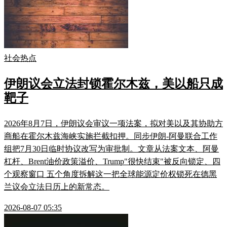
社会热点
伊朗议会立法封锁霍尔木兹，美以船只成
靶子
2026年8月7日，伊朗议会审议一项法案，拟对美以及其协助方
商船在霍尔木兹海峡实施拦截扣押。同步伊朗-阿曼联合工作
组把7月30日临时协议改写为审批制。文章从法案文本、阿曼
杠杆、Brent油价政策溢价、Trump"很快结束"被反向锁定、四
个观察窗口 五个角度拆解这一把全球能源定价权锁死在德黑
兰议会立法日历上的新常态。
2026-08-07 05:35