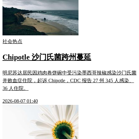
社会热点
Chipotle 沙门氏菌跨州蔓延
明尼苏达居民因鸡肉卷饼碗中受污染墨西哥辣椒感染沙门氏菌
并败血症住院，起诉 Chipotle，CDC 报告 27 州 345 人感染、
36 人住院。
2026-08-07 01:40