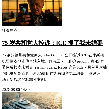
社会热点
75 岁共和党人控诉：ICE 抓了我未婚妻
75 岁的德州共和党商人 John Gannon 公开控诉 ICE 在休斯顿
机场便衣抓走他合法入境、领有工卡、庇护 pending 的 45 岁
委内瑞拉裔未婚妻 Yasmin Suarez Reyes,这是 ICE 7 月单月逮捕
创纪录新高背景下,机场抓捕作为特朗普第二任期「驱逐运
动」新战线的标志性案例。
2026-08-06 14:40