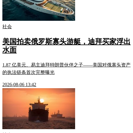
社会
美国拍卖俄罗斯寡头游艇，迪拜买家浮出
水面
1.87 亿美元、易主迪拜特朗普伙伴之子——美国对俄寡头资产
的执法链条首次完整曝光
2026-08-06 13:42