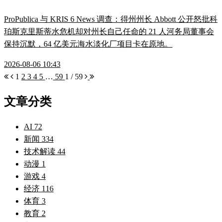
ProPublica 与 KRIS 6 News 调查：得州州长 Abbott 公开怒批科
珀斯克里斯蒂水危机却对州长自己任命的 21 人河务局董事会
保持沉默，64 亿美元海水淡化厂项目卡在原地。
2026-08-06 10:43
1
2
3
4
5
…
59
1 / 59
文章分类
AI
72
新闻
334
技术解读
44
动漫
1
游戏
4
经济
116
体育
3
教育
2