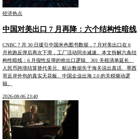
经济热点
中国对美出口 7 月再降：六个结构性暗线
CNBC 7 月 30 日援引中国米色图书数据，7 月对美出口在 6
月抢跑反弹后再次下滑，工厂活动同步减速。本文拆解六条结
构性暗线：6 月假性反弹的抢出口逻辑、301 关税清单延长、
人民币跨境结算替代美元、航运数据先于海关说出真话、墨西
哥近岸外包的真实天花板、中国企业出海 2.0 的关税驱动逻
辑。
2026-08-06 23:40