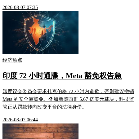
2026-08-07 07:35
经济热点
印度 72 小时通牒，Meta 豁免权告急
印度议会委员会要求扎克伯格 72 小时内道歉，否则建议撤销
Meta 的安全港豁免。叠加新墨西哥 5.67 亿美元裁决，科技监
管正从罚款转向改变平台的法律身份。
2026-08-07 06:44