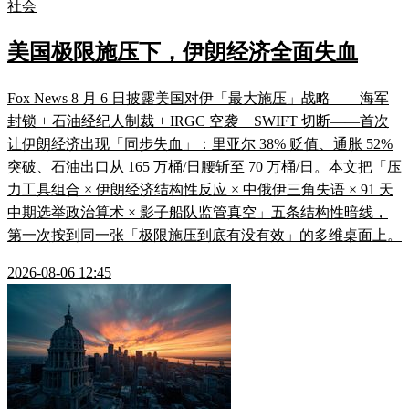
社会
美国极限施压下，伊朗经济全面失血
Fox News 8 月 6 日披露美国对伊「最大施压」战略——海军
封锁 + 石油经纪人制裁 + IRGC 空袭 + SWIFT 切断——首次
让伊朗经济出现「同步失血」：里亚尔 38% 贬值、通胀 52%
突破、石油出口从 165 万桶/日腰斩至 70 万桶/日。本文把「压
力工具组合 × 伊朗经济结构性反应 × 中俄伊三角失语 × 91 天
中期选举政治算术 × 影子船队监管真空」五条结构性暗线，
第一次按到同一张「极限施压到底有没有效」的多维桌面上。
2026-08-06 12:45