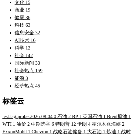
文化
15
商业
19
健康
36
科技
63
信息安全
32
AI技术
16
科学
12
社会
142
国际新闻
33
社会热点
159
能源
3
经济热点
45
标签云
test-tag-probe-2026-08-04
0
石油
2
BP
1
英国石油
1
Brent原油
1
WTI
1
油价
2
中期选举
6
特朗普
12
伊朗
4
霍尔木兹海峡
2
ExxonMobil
1
Chevron
1
战略石油储备
1
大石油
1
炼油
1
战时