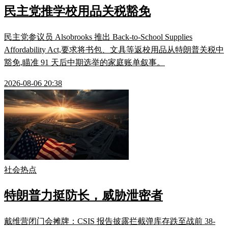
民主党推学校用品关税豁免
民主党参议员 Alsobrooks 推出 Back-to-School Supplies
Affordability Act,要求将书包、文具等返校用品从特朗普关税中
豁免,瞄准 91 天后中期选举的家庭账单叙事。
2026-08-06 20:38
社会热点
特朗普力挺防长，威胁泄密者
戴维营闭门会摊牌：CSIS 报告披露拦截弹库存跌至战前 38-