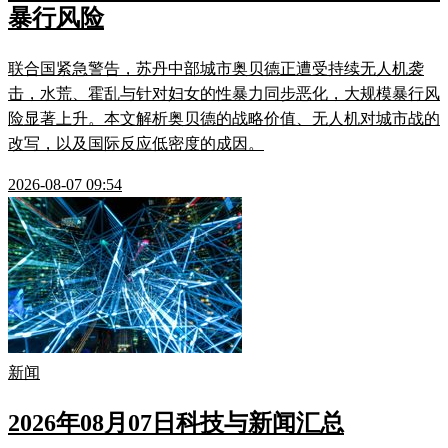
暴行风险
联合国紧急警告，苏丹中部城市奥贝德正遭受持续无人机袭
击，水荒、霍乱与针对妇女的性暴力同步恶化，大规模暴行风
险显著上升。本文解析奥贝德的战略价值、无人机对城市战的
改写，以及国际反应低密度的成因。
2026-08-07 09:54
新闻
2026年08月07日科技与新闻汇总