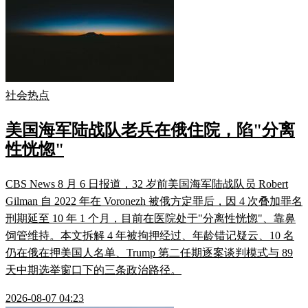
社会热点
美国海军陆战队老兵在俄住院，陷"分离
性恍惚"
CBS News 8 月 6 日报道，32 岁前美国海军陆战队员 Robert
Gilman 自 2022 年在 Voronezh 被俄方定罪后，因 4 次叠加罪名
刑期延至 10 年 1 个月，目前在医院处于"分离性恍惚"、靠鼻
饲管维持。本文拆解 4 年被拘押经过、年龄错记疑云、10 名
仍在俄在押美国人名单、Trump 第二任期逐案谈判模式与 89
天中期选举窗口下的三条政治路径。
2026-08-07 04:23