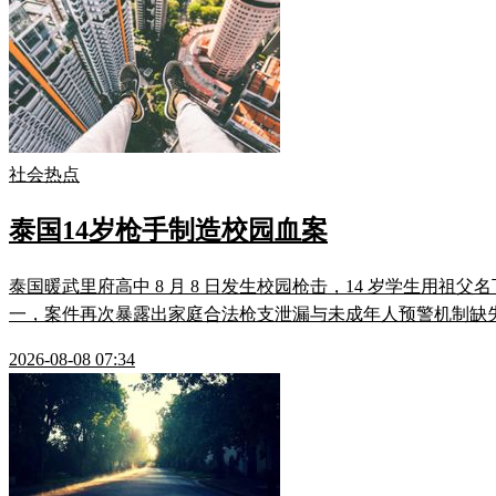
社会热点
泰国14岁枪手制造校园血案
泰国暖武里府高中 8 月 8 日发生校园枪击，14 岁学生用
一，案件再次暴露出家庭合法枪支泄漏与未成年人预警机制缺
2026-08-08 07:34