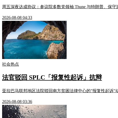
周五深夜达成协议：参议院多数党领袖 Thune 与特朗普、保守派议员
2026-08-08 04:33
社会热点
法官驳回 SPLC「报复性起诉」抗辩
亚拉巴马联邦地区法院驳回南方贫困法律中心的"报复性起诉"动议
2026-08-08 03:36