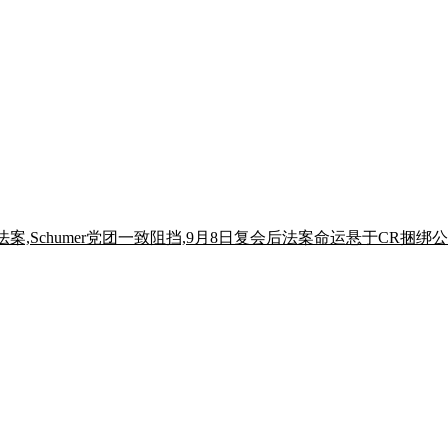
案,Schumer党团一致阻挡,9月8日复会后法案命运悬于CR捆