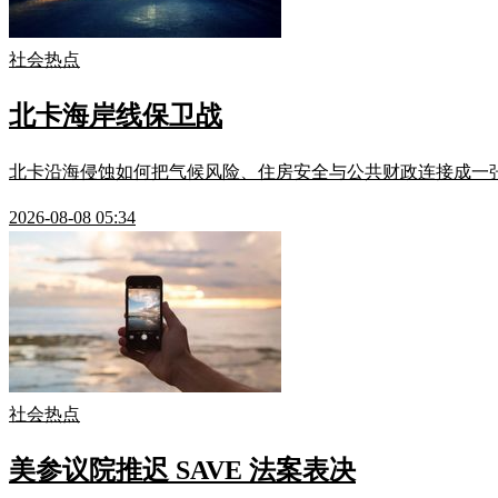
社会热点
北卡海岸线保卫战
北卡沿海侵蚀如何把气候风险、住房安全与公共财政连接成一
2026-08-08 05:34
社会热点
美参议院推迟 SAVE 法案表决