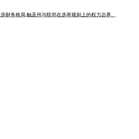
d 之后的竞选财务格局,触及州与联邦在选举规则上的权力边界。