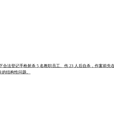
祖父名下合法登记手枪射杀 5 名教职员工、伤 23 人后自杀，作
失的结构性问题。