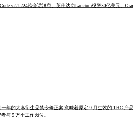
e Code v2.1.224跨会话消息、英伟达向Lancium投资30亿美元
求延期一年的大麻衍生品禁令修正案,意味着原定 9 月生效的 THC
者与 5 万个工作岗位。