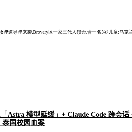
枚弹道导弹来袭,Brovary区一家三代人殒命,含一名3岁儿童
stra 模型延缓」+ Claude Code 跨会话 +
毒 + 泰国校园血案