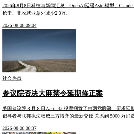
2026年8月8日科技与新闻汇总：OpenAI延缓Astra模型、Claud
枪击、非农就业意外减少2.3万。
2026-08-08 09:04
社会热点
参议院否决大麻禁令延期修正案
美国参议院 8 月 8 日以 61-32 投票搁置了由两党联署、要
倡导者与联邦执法权威三方博弈的最新交锋,关系到 5000 万消费
2026-08-08 08:37