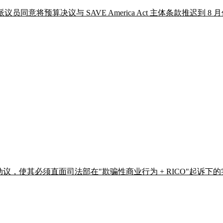
同意将预算决议与 SAVE America Act 主体条款推迟到 8
，使其必须直面司法部在"欺骗性商业行为 + RICO"起诉下