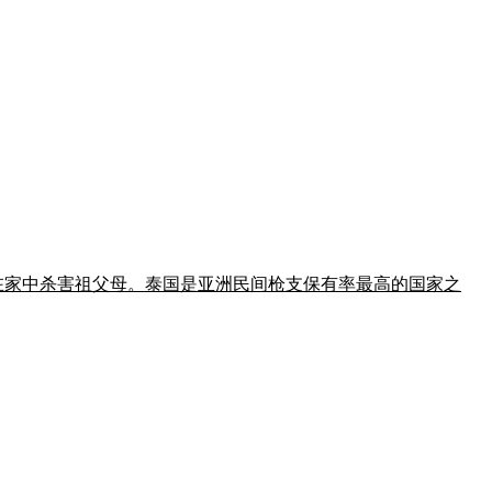
案前先在家中杀害祖父母。泰国是亚洲民间枪支保有率最高的国家之