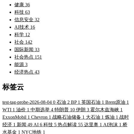
健康
36
科技
63
信息安全
32
AI技术
16
科学
12
社会
142
国际新闻
33
社会热点
151
能源
3
经济热点
43
标签云
test-tag-probe-2026-08-04
0
石油
2
BP
1
英国石油
1
Brent原油
1
WTI
1
油价
1
中期选举
4
特朗普
10
伊朗
3
霍尔木兹海峡
1
ExxonMobil
1
Chevron
1
战略石油储备
1
大石油
1
炼油
1
战时
经济
1
新闻
49
AI
6
科技
5
热点解读
55
达里奥
1
AI泡沫
1
桥
水基金
1
NYC地铁
1