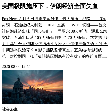
美国极限施压下，伊朗经济全面失血
Fox News 8 月 6 日披露美国对伊「最大施压」战略——海军
封锁 + 石油经纪人制裁 + IRGC 空袭 + SWIFT 切断——首次
让伊朗经济出现「同步失血」：里亚尔 38% 贬值、通胀 52%
突破、石油出口从 165 万桶/日腰斩至 70 万桶/日。本文把「压
力工具组合 × 伊朗经济结构性反应 × 中俄伊三角失语 × 91 天
中期选举政治算术 × 影子船队监管真空」五条结构性暗线，
第一次按到同一张「极限施压到底有没有效」的多维桌面上。
2026-08-06 12:45
社会热点