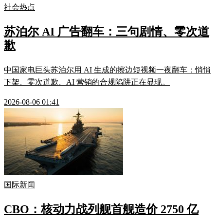
社会热点
苏泊尔 AI 广告翻车：三句剧情、零次道
歉
中国家电巨头苏泊尔用 AI 生成的擦边短视频一夜翻车：悄悄
下架、零次道歉、AI 营销的合规陷阱正在显现。
2026-08-06 01:41
国际新闻
CBO：核动力战列舰首舰造价 2750 亿