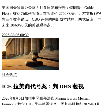
美国国会预算办公室 8 月 5 日发布报告：特朗普「Golden
Fleet」核动力战列舰项目首舰造价 2750 亿美元。本文拆解报
告三个数字锚点、CBO 评估的内部成本结构、两党反应、与
未来 30/60/90 天的关键观察点。
2026-08-06 00:39
社会热点
ICE 拉美裔代号案：判 DHS 藐视
2026年8月5日加州中区联邦法官 Maame Ewusi-Mensah
Frimpong 裁定 DHS 民事藐视法庭，因其拖延执行2026年1月