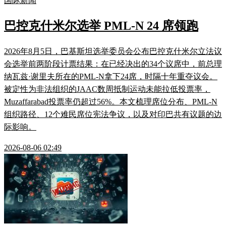
国际新闻
巴控克什米尔选举 PML-N 24 席领跑
2026年8月5日，巴基斯坦选举委员会公布巴控克什米尔立法议
会选举前两阶段计票结果：在已经决出的34个议席中，前总理
纳瓦兹·谢里夫所在的PML-N拿下24席，时隔十年重夺议会。
被定性为非法组织的JAAC数周抵制运动未能拉低投票率，
Muzaffarabad投票率仍超过56%。本文梳理席位分布、PML-N
组织路径、12个难民席位宪法争议，以及对印巴共有议题的边
际影响。
2026-08-06 02:49