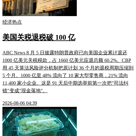
经济热点
美国关税退税破 100 亿
ABC News 8 月 5 日披露特朗普政府已向美国企业累计退还
1000 亿美元关税税款，占 1660 亿美元应退总额 60.2%。CBP
用 45 天算法风险评分机制把原计划 36 个月的退税周期压缩到
5 个月。1000 亿里 48% 流向了 10 家大型零售商，21% 流向
11,400 家小企业。这是 91 天后中期选举前第一次把"司法纠
错"变成"现金落地"。
2026-08-06 04:39