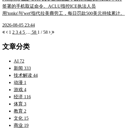
签署的手机取证命令。ACLU指控ICE执法人员
用'tonks'与'wet'指代拉美裔劳工，每日罚款500美元持续累计。
2026-08-05 23:44
1
2
3
4
5
…
58
1 / 58
文章分类
AI
72
新闻
333
技术解读
44
动漫
1
游戏
4
经济
116
体育
3
教育
2
文化
15
商业
19