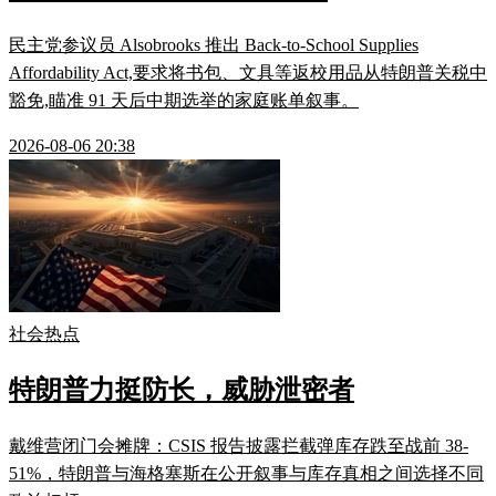
民主党参议员 Alsobrooks 推出 Back-to-School Supplies
Affordability Act,要求将书包、文具等返校用品从特朗普关税中
豁免,瞄准 91 天后中期选举的家庭账单叙事。
2026-08-06 20:38
社会热点
特朗普力挺防长，威胁泄密者
戴维营闭门会摊牌：CSIS 报告披露拦截弹库存跌至战前 38-
51%，特朗普与海格塞斯在公开叙事与库存真相之间选择不同