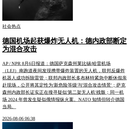
社会热点
德国机场起获爆炸无人机：德内政部断定
为混合攻击
AP / NPR 8月6日报道：德国萨克森州莱比锡/哈雷机场
（LEJ）南跑道夜间发现携带爆炸装置的无人机，联邦反爆炸
机器人成功拆除雷管；联邦内政部长多布林特紧急中断休假亲
赴现场，公开将其定性为'新危险等级'与'混合攻击情景'；萨克
森州内政部长证实正在搜寻疑似'第二架无人机'残骸；同一机
场 2024 年曾发生疑似俄情报纵火案。NATO 知情但转介德国
当局。
2026-08-06 06:38