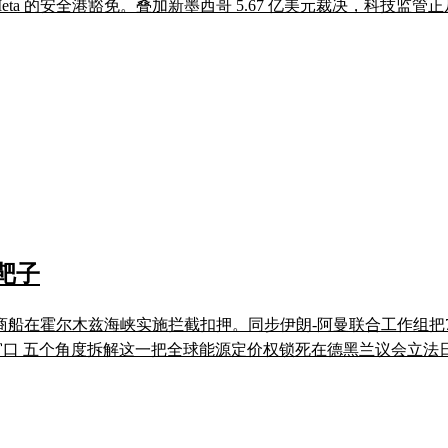
eta 的安全港豁免。叠加新墨西哥 5.67 亿美元裁决，科技监
靶子
方商船在霍尔木兹海峡实施拦截扣押。同步伊朗-阿曼联合工作组
个观察窗口 五个角度拆解这一把全球能源定价权锁死在德黑兰议会立