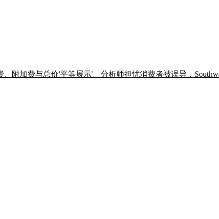
费与总价'平等展示'。分析师担忧消费者被误导，Southwest 