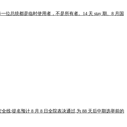
位总统都是临时使用者，不是所有者。14 天 stay 期、8 月国
 席安全线;提名预计 8 月 8 日全院表决通过,为 88 天后中期选举前的