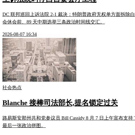
DC 联邦巡回上诉法院 2-1 裁决：特朗普政府无权单方面拆除白
会休会前、89 天中期选举三条政治时间线交汇。
2026-08-07 16:34
社会热点
Blanche 接棒司法部长,提名锁定过关
路易斯安那州共和党参议员 Bill Cassidy 8 月 7 日上午宣布
最后一张政治拼图。