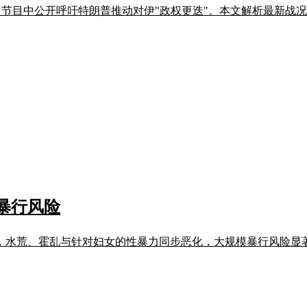
BS 节目中公开呼吁特朗普推动对伊"政权更迭"。本文解析最新
暴行风险
，水荒、霍乱与针对妇女的性暴力同步恶化，大规模暴行风险显