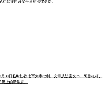
管正从罚款转向改变平台的法律身份。
把7月30日临时协议改写为审批制。文章从法案文本、阿曼杠杆、
法日历上的新常态。