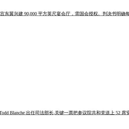
宫东翼兴建 90,000 平方英尺宴会厅，需国会授权。判决书明确每一
支持 Todd Blanche 出任司法部长,关键一票把参议院共和党送上 52