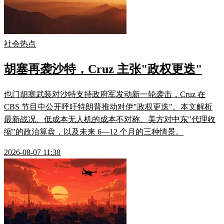
社会热点
胡塞再袭沙特，Cruz 主张"政权更迭"
也门胡塞武装对沙特支持政府军发动新一轮袭击，Cruz 在
CBS 节目中公开呼吁特朗普推动对伊"政权更迭"。本文解析
最新战况、低成本无人机的成本不对称、美方对中东"代理收
缩"的政治算盘，以及未来 6—12 个月的三种情景。
2026-08-07 11:38