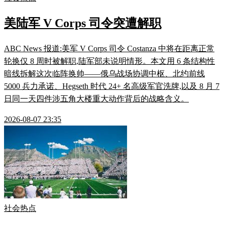
美陆军 V Corps 司令突遭解职
ABC News 报道:美军 V Corps 司令 Costanza 中将在距离正常
轮换仅 8 周时被解职,陆军部未说明情形。本文用 6 条结构性
暗线拆解这次临阵换帅——俄乌战场协调中枢、北约前线
5000 兵力承诺、Hegseth 时代 24+ 名高级军官洗牌,以及 8 月 7
日同一天四件涉五角大楼重大动作背后的战略含义。
2026-08-07 23:35
社会热点