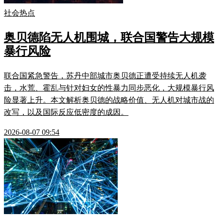
社会热点
奥贝德陷无人机围城，联合国警告大规模
暴行风险
联合国紧急警告，苏丹中部城市奥贝德正遭受持续无人机袭
击，水荒、霍乱与针对妇女的性暴力同步恶化，大规模暴行风
险显著上升。本文解析奥贝德的战略价值、无人机对城市战的
改写，以及国际反应低密度的成因。
2026-08-07 09:54