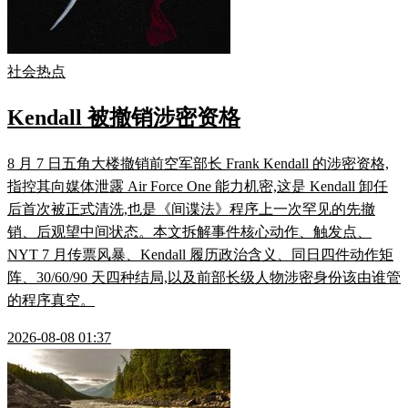
社会热点
Kendall 被撤销涉密资格
8 月 7 日五角大楼撤销前空军部长 Frank Kendall 的涉密资格,
指控其向媒体泄露 Air Force One 能力机密,这是 Kendall 卸任
后首次被正式清洗,也是《间谍法》程序上一次罕见的先撤
销、后观望中间状态。本文拆解事件核心动作、触发点、
NYT 7 月传票风暴、Kendall 履历政治含义、同日四件动作矩
阵、30/60/90 天四种结局,以及前部长级人物涉密身份该由谁管
的程序真空。
2026-08-08 01:37