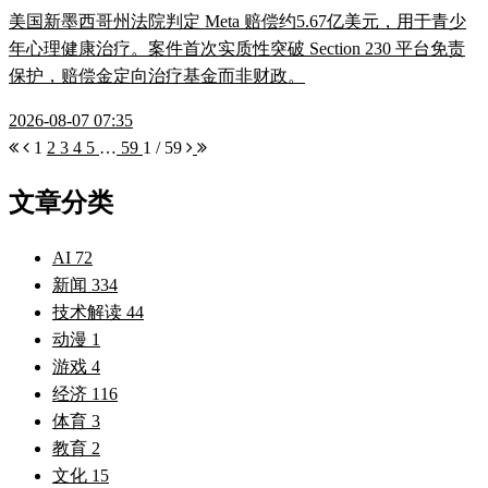
美国新墨西哥州法院判定 Meta 赔偿约5.67亿美元，用于青少
年心理健康治疗。案件首次实质性突破 Section 230 平台免责
保护，赔偿金定向治疗基金而非财政。
2026-08-07 07:35
1
2
3
4
5
…
59
1 / 59
文章分类
AI
72
新闻
334
技术解读
44
动漫
1
游戏
4
经济
116
体育
3
教育
2
文化
15