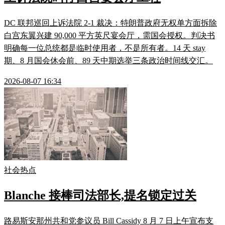
DC 联邦巡回上诉法院 2-1 裁决：特朗普政府无权单方面拆除
白宫东翼兴建 90,000 平方英尺宴会厅，需国会授权。判决书
明确每一位总统都是临时使用者，不是所有者。14 天 stay
期、8 月国会休会前、89 天中期选举三条政治时间线交汇。
2026-08-07 16:34
社会热点
Blanche 接棒司法部长,提名锁定过关
路易斯安那州共和党参议员 Bill Cassidy 8 月 7 日上午宣布支