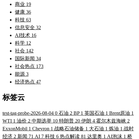
商业
19
健康
36
科技
63
信息安全
32
AI技术
16
科学
12
社会
142
国际新闻
34
社会热点
173
能源
3
经济热点
47
标签云
test-tag-probe-2026-08-04
0
石油
2
BP
1
英国石油
1
Brent原油
1
WTI
1
油价
2
中期选举
10
特朗普
20
伊朗
4
霍尔木兹海峡
2
ExxonMobil
1
Chevron
1
战略石油储备
1
大石油
1
炼油
1
战时
经济
2
新闻
71
AI
7
科技
6
热点解读
81
达里奥
1
AI泡沫
1
桥