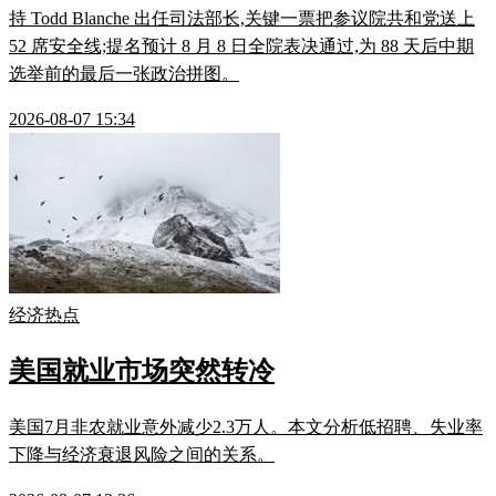
持 Todd Blanche 出任司法部长,关键一票把参议院共和党送上
52 席安全线;提名预计 8 月 8 日全院表决通过,为 88 天后中期
选举前的最后一张政治拼图。
2026-08-07 15:34
经济热点
美国就业市场突然转冷
美国7月非农就业意外减少2.3万人。本文分析低招聘、失业率
下降与经济衰退风险之间的关系。