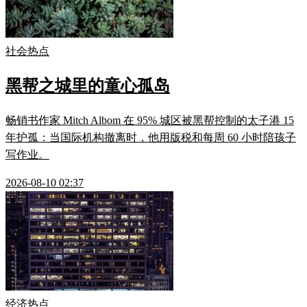
社会热点
黑帮之城里的童心孤岛
畅销书作家 Mitch Albom 在 95% 城区被黑帮控制的太子港 15
年护孤：当国际机构撤离时，他用版税和每周 60 小时陪孩子
写作业。
2026-08-10 02:37
经济热点