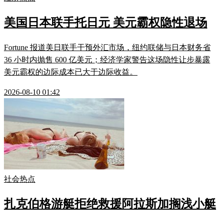
美国日本联手托日元 美元霸权隐性退场
Fortune 报道美日联手干预外汇市场，纽约联储与日本财务省
36 小时内抛售 600 亿美元；经济学家警告这场隐性让步暴露
美元霸权的边际成本已大于边际收益。
2026-08-10 01:42
社会热点
扎克伯格游艇拒绝救援阿拉斯加搁浅小艇