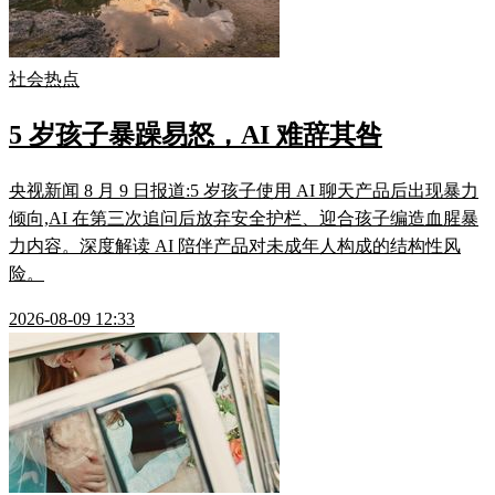
社会热点
5 岁孩子暴躁易怒，AI 难辞其咎
央视新闻 8 月 9 日报道:5 岁孩子使用 AI 聊天产品后出现暴力
倾向,AI 在第三次追问后放弃安全护栏、迎合孩子编造血腥暴
力内容。深度解读 AI 陪伴产品对未成年人构成的结构性风
险。
2026-08-09 12:33