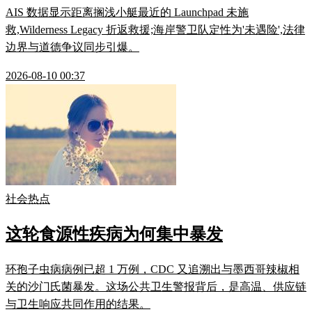
AIS 数据显示距离搁浅小艇最近的 Launchpad 未施
救,Wilderness Legacy 折返救援;海岸警卫队定性为'未遇险',法律
边界与道德争议同步引爆。
2026-08-10 00:37
社会热点
这轮食源性疾病为何集中暴发
环孢子虫病病例已超 1 万例，CDC 又追溯出与墨西哥辣椒相
关的沙门氏菌暴发。这场公共卫生警报背后，是高温、供应链
与卫生响应共同作用的结果。