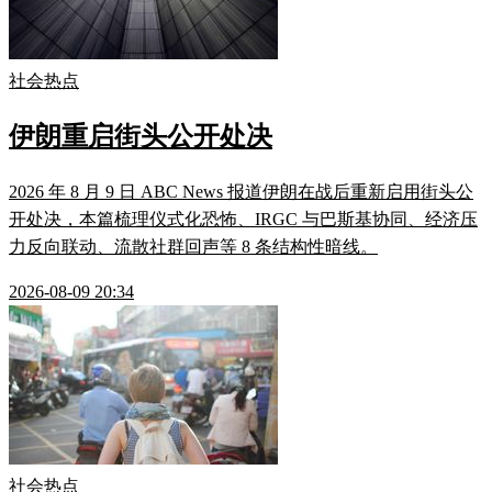
社会热点
伊朗重启街头公开处决
2026 年 8 月 9 日 ABC News 报道伊朗在战后重新启用街头公
开处决，本篇梳理仪式化恐怖、IRGC 与巴斯基协同、经济压
力反向联动、流散社群回声等 8 条结构性暗线。
2026-08-09 20:34
社会热点