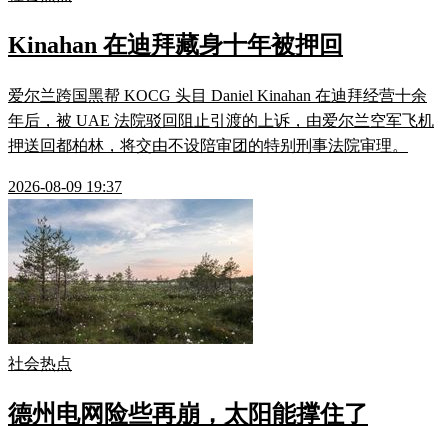
Kinahan 在迪拜藏身十年被押回
爱尔兰跨国黑帮 KOCG 头目 Daniel Kinahan 在迪拜经营十余
年后，被 UAE 法院驳回阻止引渡的上诉，由爱尔兰空军飞机
押送回都柏林，将交由不设陪审团的特别刑事法院审理。
2026-08-09 19:37
社会热点
德州电网险些再崩，太阳能撑住了