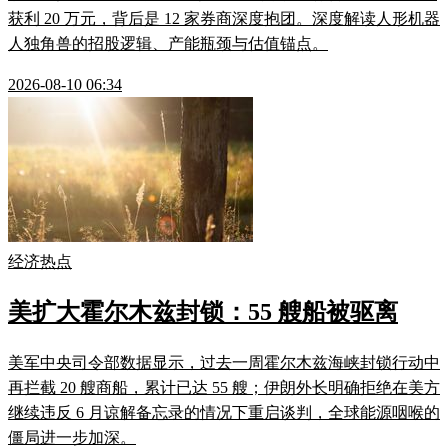
获利 20 万元，背后是 12 家券商深度抱团。深度解读人形机器
人独角兽的招股逻辑、产能瓶颈与估值锚点。
2026-08-10 06:34
经济热点
美扩大霍尔木兹封锁：55 艘船被驱离
美军中央司令部数据显示，过去一周霍尔木兹海峡封锁行动中
再拦截 20 艘商船，累计已达 55 艘；伊朗外长明确拒绝在美方
继续违反 6 月谅解备忘录的情况下重启谈判，全球能源咽喉的
僵局进一步加深。