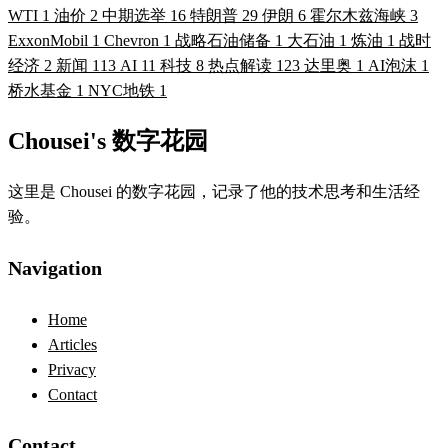
WTI
1
油价
2
中期选举
16
特朗普
29
伊朗
6
霍尔木兹海峡
3
ExxonMobil
1
Chevron
1
战略石油储备
1
大石油
1
炼油
1
战时
经济
2
新闻
113
AI
11
科技
8
热点解读
123
达里奥
1
AI泡沫
1
桥水基金
1
NYC地铁
1
Chousei's 数字花园
这里是 Chousei 的数字花园，记录了他的技术思考和生活经
验。
Navigation
Home
Articles
Privacy
Contact
Contact