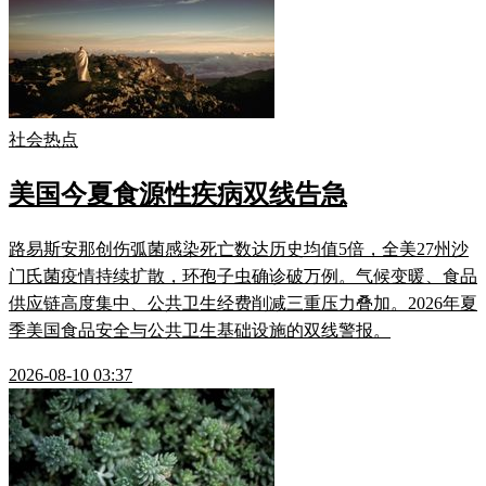
社会热点
美国今夏食源性疾病双线告急
路易斯安那创伤弧菌感染死亡数达历史均值5倍，全美27州沙
门氏菌疫情持续扩散，环孢子虫确诊破万例。气候变暖、食品
供应链高度集中、公共卫生经费削减三重压力叠加。2026年夏
季美国食品安全与公共卫生基础设施的双线警报。
2026-08-10 03:37