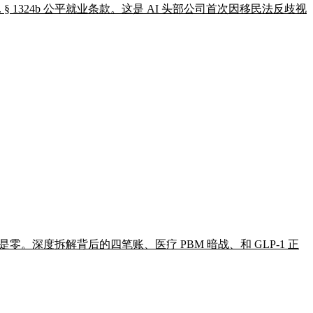
S.C. § 1324b 公平就业条款。这是 AI 头部公司首次因移民法反歧视
数字还是零。深度拆解背后的四笔账、医疗 PBM 暗战、和 GLP-1 正