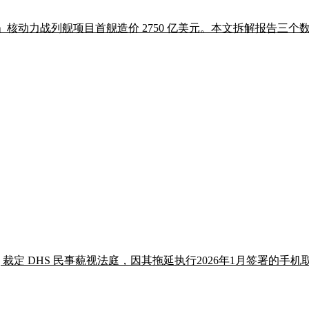
Fleet」核动力战列舰项目首舰造价 2750 亿美元。本文拆解报
rimpong 裁定 DHS 民事藐视法庭，因其拖延执行2026年1月签署的手