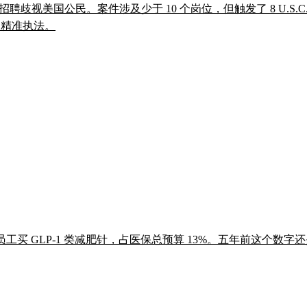
和解，被指控招聘歧视美国公民。案件涉及少于 10 个岗位，但触发了 8 U.
规的精准执法。
 亿美元给员工买 GLP-1 类减肥针，占医保总预算 13%。五年前这个