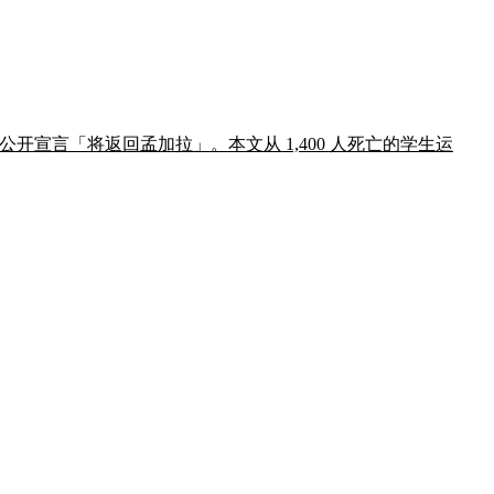
当日公开宣言「将返回孟加拉」。本文从 1,400 人死亡的学生运