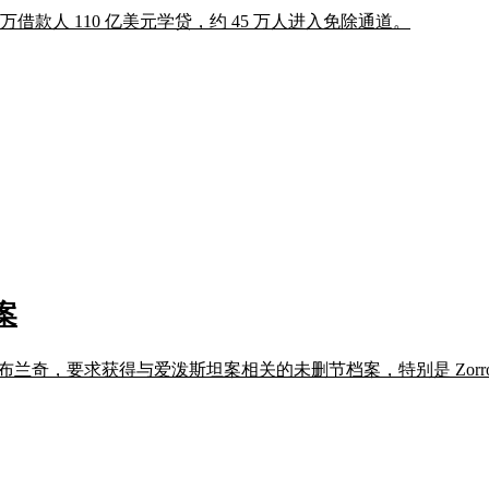
借款人 110 亿美元学贷，约 45 万人进入免除通道。
案
奇，要求获得与爱泼斯坦案相关的未删节档案，特别是 Zorro 