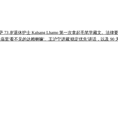
拉萨 73 岁退休护士 Kalsang Lhamo 第一次拿起毛笔学
庙里'看不见的达赖喇嘛'、王沪宁进藏'稳定优先'讲话，以及 90