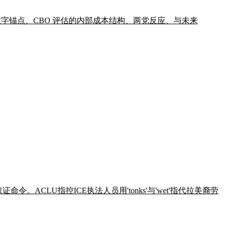
告三个数字锚点、CBO 评估的内部成本结构、两党反应、与未来
机取证命令。ACLU指控ICE执法人员用'tonks'与'wet'指代拉美裔劳