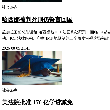
社会热点
哈西娜被判死刑仍誓言回国
孟加拉国前总理谢赫·哈西娜被 ICT 法庭判处死刑，面临 14 起
动、ICT 法律结构、印度-IMF 地缘制约三个角度审视这场宪
2026-08-05 21:41
社会热点
美法院批准 170 亿学贷减免