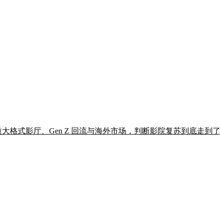
优质大格式影厅、Gen Z 回流与海外市场，判断影院复苏到底走到