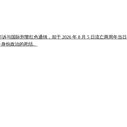
起诉与国际刑警红色通缉，却于 2026 年 8 月 5 日流亡两周年
政+身份政治的死结。