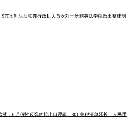
。这是 SFFA 判决后联邦行政机关首次对一所精英法学院做出整建制
性暗线：6 月假性反弹的抢出口逻辑、301 关税清单延长、人民币