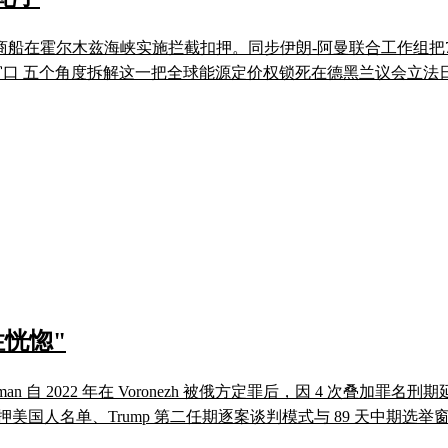
方商船在霍尔木兹海峡实施拦截扣押。同步伊朗-阿曼联合工作组
个观察窗口 五个角度拆解这一把全球能源定价权锁死在德黑兰议会立
恍惚"
 Gilman 自 2022 年在 Voronezh 被俄方定罪后，因 4 次
押美国人名单、Trump 第二任期逐案谈判模式与 89 天中期选