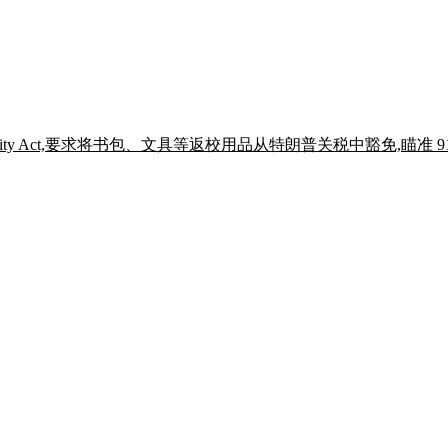
ies Affordability Act,要求将书包、文具等返校用品从特朗普关税中