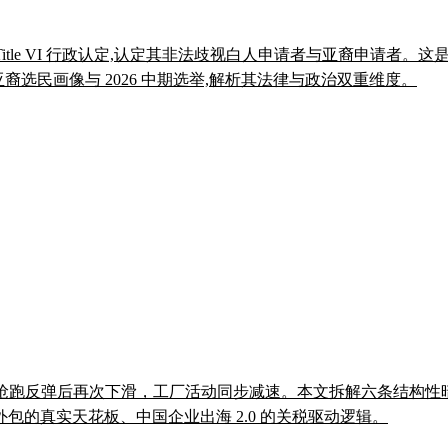
 Title VI 行政认定,认定其非法歧视白人申请者与亚裔申请者
、亚裔选民画像与 2026 中期选举,解析其法律与政治双重维度。
在 6 月抢跑反弹后再次下滑，工厂活动同步减速。本文拆解六条结构
的真实天花板、中国企业出海 2.0 的关税驱动逻辑。