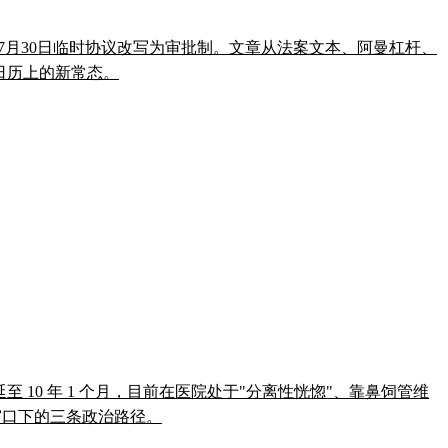
把7月30日临时协议改写为审批制。文章从法案文本、阿曼杠杆、
法日历上的新常态。
叠加罪名刑期延至 10 年 1 个月，目前在医院处于"分离性恍惚"、靠鼻饲管维
举窗口下的三条政治路径。