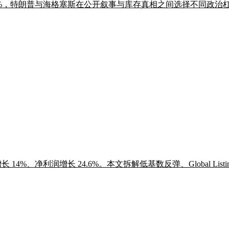
-51%，特朗普与海格塞斯在公开叙事与库存真相之间选择不同政治
收增长 14%、净利润增长 24.6%。本文拆解低基数反弹、Global Li