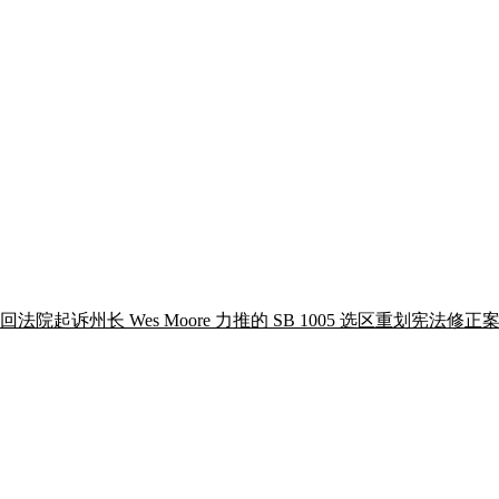
undel 县巡回法院起诉州长 Wes Moore 力推的 SB 1005 选区