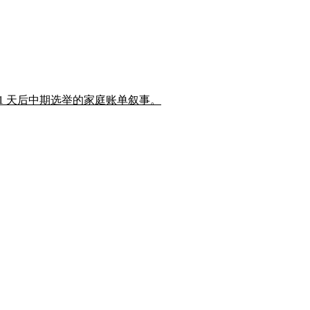
豁免,瞄准 91 天后中期选举的家庭账单叙事。