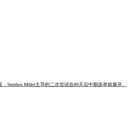
phen Miller主导的二次尝试在89天后中期选举前展开。