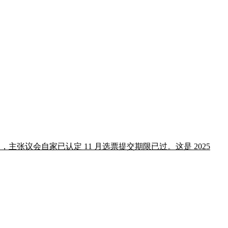
重划宪法修正案，主张议会自家已认定 11 月选票提交期限已过。这是 2025