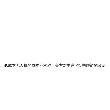
战况、低成本无人机的成本不对称、美方对中东"代理收缩"的政治