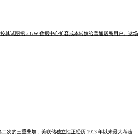
控其试图把 2 GW 数据中心扩容成本转嫁给普通居民用户。这场诉
内第二次的三重叠加，美联储独立性正经历 1913 年以来最大考验