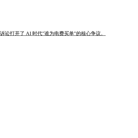
讼打开了 AI 时代"谁为电费买单"的核心争议。