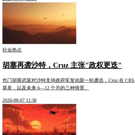
社会热点
胡塞再袭沙特，Cruz 主张"政权更迭"
也门胡塞武装对沙特支持政府军发动新一轮袭击，Cruz 在 C
算盘，以及未来 6—12 个月的三种情景。
2026-08-07 11:38