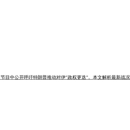
BS 节目中公开呼吁特朗普推动对伊"政权更迭"。本文解析最新