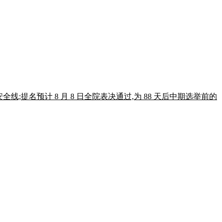
 席安全线;提名预计 8 月 8 日全院表决通过,为 88 天后中期选举前的