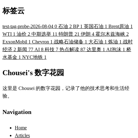
标签云
test-tag-probe-2026-08-04
0
石油
2
BP
1
英国石油
1
Brent原油
1
WTI
1
油价
2
中期选举
11
特朗普
21
伊朗
4
霍尔木兹海峡
2
ExxonMobil
1
Chevron
1
战略石油储备
1
大石油
1
炼油
1
战时
经济
2
新闻
77
AI
8
科技
7
热点解读
87
达里奥
1
AI泡沫
1
桥
水基金
1
NYC地铁
1
Chousei's 数字花园
这里是 Chousei 的数字花园，记录了他的技术思考和生活经
验。
Navigation
Home
Articles