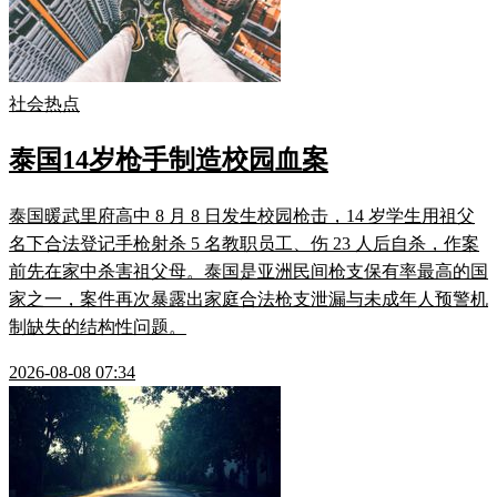
社会热点
泰国14岁枪手制造校园血案
泰国暖武里府高中 8 月 8 日发生校园枪击，14 岁学生用祖父
名下合法登记手枪射杀 5 名教职员工、伤 23 人后自杀，作案
前先在家中杀害祖父母。泰国是亚洲民间枪支保有率最高的国
家之一，案件再次暴露出家庭合法枪支泄漏与未成年人预警机
制缺失的结构性问题。
2026-08-08 07:34