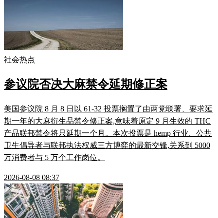
社会热点
参议院否决大麻禁令延期修正案
美国参议院 8 月 8 日以 61-32 投票搁置了由两党联署、要求延
期一年的大麻衍生品禁令修正案,意味着原定 9 月生效的 THC
产品联邦禁令将只延期一个月。本次投票是 hemp 行业、公共
卫生倡导者与联邦执法权威三方博弈的最新交锋,关系到 5000
万消费者与 5 万个工作岗位。
2026-08-08 08:37