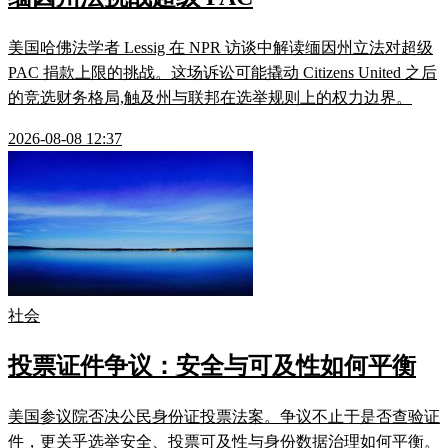
美国哈佛法学者 Lessig 在 NPR 访谈中解读缅因州立法对超级
PAC 捐款上限的挑战。这场诉讼可能撬动 Citizens United 之后
的竞选财务格局,触及州与联邦在选举规则上的权力边界。
2026-08-08 12:37
社会
投票证件争议：安全与可及性如何平衡
美国参议院否决公民身份证投票法案。争议不止于是否查验证
件，更关乎选举安全、投票可及性与身份数据治理如何平衡。