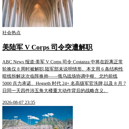
社会热点
美陆军 V Corps 司令突遭解职
ABC News 报道:美军 V Corps 司令 Costanza 中将在距离正常
轮换仅 8 周时被解职,陆军部未说明情形。本文用 6 条结构性
暗线拆解这次临阵换帅——俄乌战场协调中枢、北约前线
5000 兵力承诺、Hegseth 时代 24+ 名高级军官洗牌,以及 8 月 7
日同一天四件涉五角大楼重大动作背后的战略含义。
2026-08-07 23:35