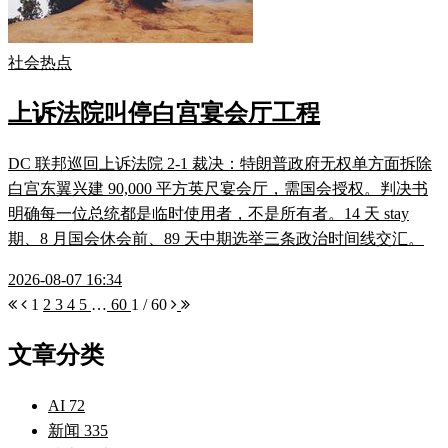
社会热点
上诉法院叫停白宫宴会厅工程
DC 联邦巡回上诉法院 2-1 裁决：特朗普政府无权单方面拆除
白宫东翼兴建 90,000 平方英尺宴会厅，需国会授权。判决书
明确每一位总统都是临时使用者，不是所有者。14 天 stay
期、8 月国会休会前、89 天中期选举三条政治时间线交汇。
2026-08-07 16:34
1
2
3
4
5
…
60
1 / 60
文章分类
AI
72
新闻
335