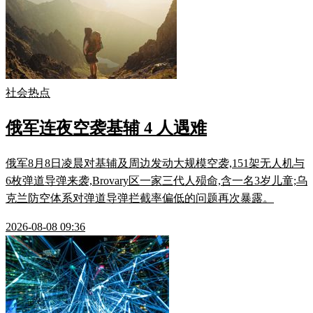
社会热点
俄军连夜空袭基辅 4 人遇难
俄军8月8日凌晨对基辅及周边发动大规模空袭,151架无人机与
6枚弹道导弹来袭,Brovary区一家三代人殒命,含一名3岁儿童;乌
克兰防空体系对弹道导弹拦截率偏低的问题再次暴露。
2026-08-08 09:36