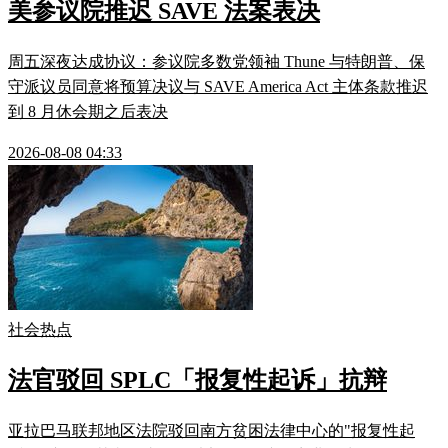
美参议院推迟 SAVE 法案表决
周五深夜达成协议：参议院多数党领袖 Thune 与特朗普、保
守派议员同意将预算决议与 SAVE America Act 主体条款推迟
到 8 月休会期之后表决
2026-08-08 04:33
社会热点
法官驳回 SPLC「报复性起诉」抗辩
亚拉巴马联邦地区法院驳回南方贫困法律中心的"报复性起