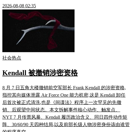
2026-08-08 02:35
社会热点
Kendall 被撤销涉密资格
8 月 7 日五角大楼撤销前空军部长 Frank Kendall 的涉密资格,
指控其向媒体泄露 Air Force One 能力机密,这是 Kendall 卸任
后首次被正式清洗,也是《间谍法》程序上一次罕见的先撤
销、后观望中间状态。本文拆解事件核心动作、触发点、
NYT 7 月传票风暴、Kendall 履历政治含义、同日四件动作矩
阵、30/60/90 天四种结局,以及前部长级人物涉密身份该由谁管
的程序真空。