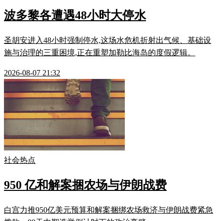
波多黎各遭遇48小时大停水
圣胡安进入48小时强制停水,这场水危机折射出气候、基础设
施与治理的三重困境,正在重塑加勒比海岛的度假逻辑。
2026-08-07 21:32
社会热点
950 亿和解案捆农场与伊朗战费
白宫力推950亿美元预算和解案捆绑农场救济与伊朗战费紧急