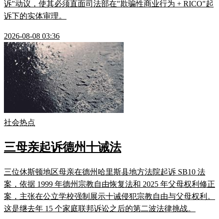
诉"动议，使其必须直面司法部在"欺骗性商业行为 + RICO"起
诉下的实体审理。
2026-08-08 03:36
社会热点
三母亲起诉德州十诫法
三位休斯顿地区母亲在德州哈里斯县地方法院起诉 SB10 法
案，依据 1999 年德州宗教自由恢复法和 2025 年父母权利修正
案，主张在公立学校强制展示十诫侵犯宗教自由与父母权利。
这是继去年 15 个家庭联邦诉讼之后的第二波法律挑战。