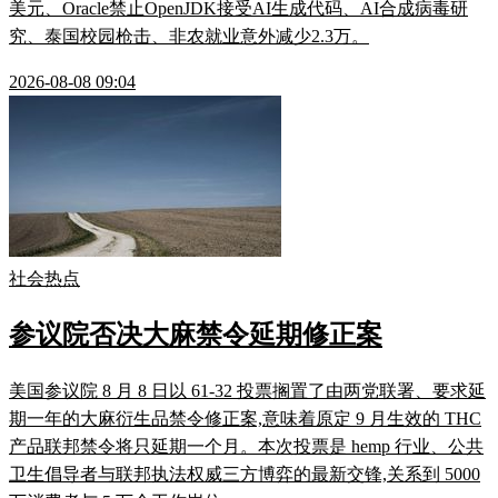
美元、Oracle禁止OpenJDK接受AI生成代码、AI合成病毒研
究、泰国校园枪击、非农就业意外减少2.3万。
2026-08-08 09:04
社会热点
参议院否决大麻禁令延期修正案
美国参议院 8 月 8 日以 61-32 投票搁置了由两党联署、要求延
期一年的大麻衍生品禁令修正案,意味着原定 9 月生效的 THC
产品联邦禁令将只延期一个月。本次投票是 hemp 行业、公共
卫生倡导者与联邦执法权威三方博弈的最新交锋,关系到 5000