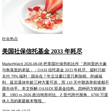
社会热点
美国社保信托基金 2033 年耗尽
MarketWatch 2026-08-08 把美国社保危机比作「房间里的大象
与角落里的老鼠」：OASI 信托基金 2033 年耗尽、届时只能
兑付 79% 福利；国会在 7 年立法窗口里只剩加税、削减福
利、延后退休年龄三种方案可选，而 110 天中期选举前谁都不
愿先动手。本文拆解 OASI/DI 双基金结构、四种药方财政测
算、1983 vs 2026 政治地形对比、Z 世代跨代视角。6700 万退
休人员的家庭账本预报。