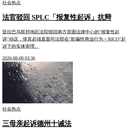
社会热点
法官驳回 SPLC「报复性起诉」抗辩
亚拉巴马联邦地区法院驳回南方贫困法律中心的"报复性起
诉"动议，使其必须直面司法部在"欺骗性商业行为 + RICO"起
诉下的实体审理。
2026-08-08 03:36
社会热点
三母亲起诉德州十诫法