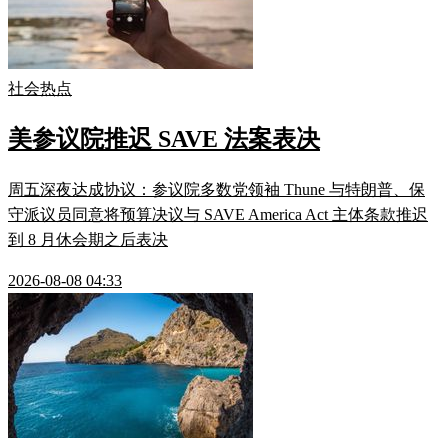
社会热点
美参议院推迟 SAVE 法案表决
周五深夜达成协议：参议院多数党领袖 Thune 与特朗普、保
守派议员同意将预算决议与 SAVE America Act 主体条款推迟
到 8 月休会期之后表决
2026-08-08 04:33