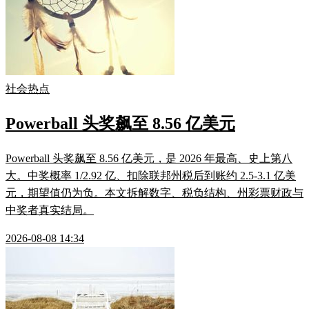
社会热点
Powerball 头奖飙至 8.56 亿美元
Powerball 头奖飙至 8.56 亿美元，是 2026 年最高、史上第八
大。中奖概率 1/2.92 亿、扣除联邦州税后到账约 2.5-3.1 亿美
元，期望值仍为负。本文拆解数字、税负结构、州彩票财政与
中奖者真实结局。
2026-08-08 14:34