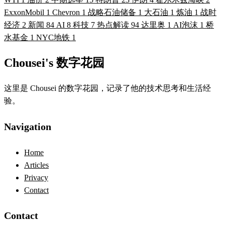
ExxonMobil
1
Chevron
1
战略石油储备
1
大石油
1
炼油
1
战时
经济
2
新闻
84
AI
8
科技
7
热点解读
94
达里奥
1
AI泡沫
1
桥
水基金
1
NYC地铁
1
Chousei's 数字花园
这里是 Chousei 的数字花园，记录了他的技术思考和生活经
验。
Navigation
Home
Articles
Privacy
Contact
Contact