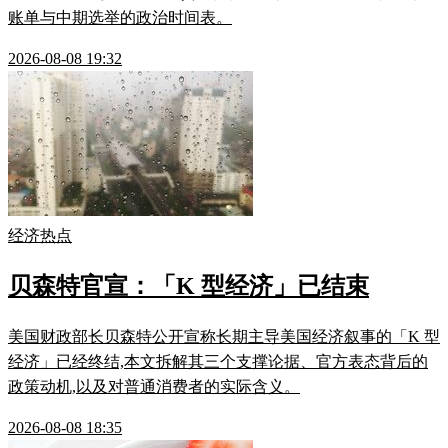
账单与中期选举的政治时间表。
2026-08-08 19:32
经济热点
贝森特官宣：「K 型经济」已结束
美国财政部长贝森特公开宣称长期主导美国经济叙事的「K 型
经济」已经终结,本文拆解其三个支撑论据、官方表态背后的
政策动机,以及对普通消费者的实际含义。
2026-08-08 18:35