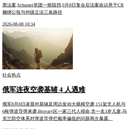
票法案,Schumer党团一致阻挡,9月8日复会后法案命运悬于CR
捆绑公投与州级立法三条路径
2026-08-08 10:34
社会热点
俄军连夜空袭基辅 4 人遇难
俄军8月8日凌晨对基辅及周边发动大规模空袭,151架无人机与
6枚弹道导弹来袭,Brovary区一家三代人殒命,含一名3岁儿童;乌
克兰防空体系对弹道导弹拦截率偏低的问题再次暴露。