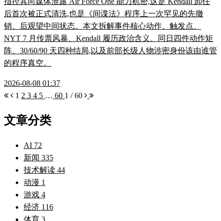
指控其向媒体泄露 Air Force One 能力机密,这是 Kendall 卸任
后首次被正式清洗,也是《间谍法》程序上一次罕见的先撤
销、后观望中间状态。本文拆解事件核心动作、触发点、
NYT 7 月传票风暴、Kendall 履历政治含义、同日四件动作矩
阵、30/60/90 天四种结局,以及前部长级人物涉密身份该由谁管
的程序真空。
2026-08-08 01:37
1
2
3
4
5
…
60
1 / 60
文章分类
AI
72
新闻
335
技术解读
44
动漫
1
游戏
4
经济
116
体育
3