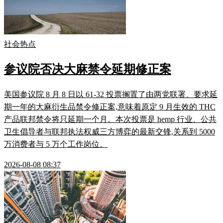
社会热点
参议院否决大麻禁令延期修正案
美国参议院 8 月 8 日以 61-32 投票搁置了由两党联署、要求延
期一年的大麻衍生品禁令修正案,意味着原定 9 月生效的 THC
产品联邦禁令将只延期一个月。本次投票是 hemp 行业、公共
卫生倡导者与联邦执法权威三方博弈的最新交锋,关系到 5000
万消费者与 5 万个工作岗位。
2026-08-08 08:37