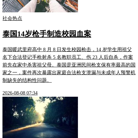
社会热点
泰国14岁枪手制造校园血案
泰国暖武里府高中 8 月 8 日发生校园枪击，14 岁学生用祖父
名下合法登记手枪射杀 5 名教职员工、伤 23 人后自杀，作案
前先在家中杀害祖父母。泰国是亚洲民间枪支保有率最高的国
家之一，案件再次暴露出家庭合法枪支泄漏与未成年人预警机
制缺失的结构性问题。
2026-08-08 07:34