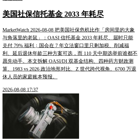
美国社保信托基金 2033 年耗尽
MarketWatch 2026-08-08 把美国社保危机比作「房间里的大象
与角落里的老鼠」：OASI 信托基金 2033 年耗尽、届时只能
兑付 79% 福利；国会在 7 年立法窗口里只剩加税、削减福
利、延后退休年龄三种方案可选，而 110 天中期选举前谁都不
愿先动手。本文拆解 OASI/DI 双基金结构、四种药方财政测
算、1983 vs 2026 政治地形对比、Z 世代跨代视角。6700 万退
休人员的家庭账本预报。
2026-08-08 17:37