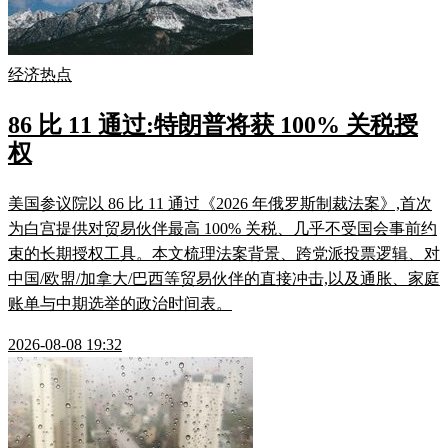
经济热点
86 比 11 通过:特朗普将获 100% 关税授
权
美国参议院以 86 比 11 通过《2026 年俄罗斯制裁法案》,首次
为白宫提供对贸易伙伴最高 100% 关税、几乎不受国会事前约
束的长期授权工具。本文梳理法案背景、跨党派投票逻辑、对
中国/欧盟/加拿大/巴西等贸易伙伴的直接冲击,以及通胀、家庭
账单与中期选举的政治时间表。
2026-08-08 19:32