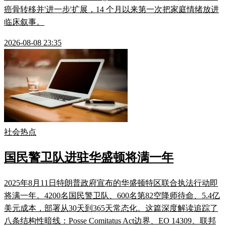
癌骨转移并'进一步'扩展，14 个月以来第一次把家庭情绪放进
临床叙事。
2026-08-08 23:35
社会热点
国民警卫队进驻华盛顿将满一年
2025年8月11日特朗普政府宣布的华盛顿特区联合执法行动即
将满一年。4200名国民警卫队、600名第82空降师待命、5.4亿
美元成本，部署从30天到365天常态化。这篇深度解读追踪了
八条结构性暗线：Posse Comitatus Act边界、EO 14309、联邦