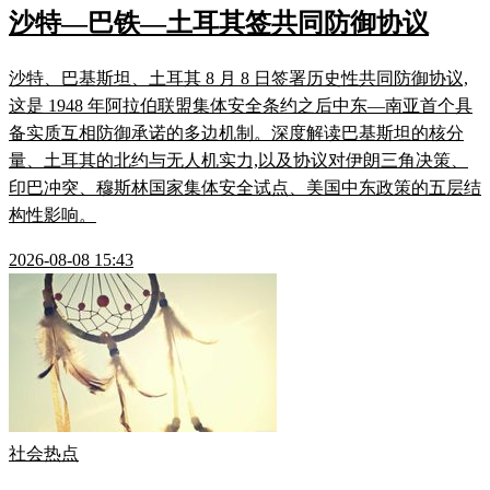
沙特—巴铁—土耳其签共同防御协议
沙特、巴基斯坦、土耳其 8 月 8 日签署历史性共同防御协议,
这是 1948 年阿拉伯联盟集体安全条约之后中东—南亚首个具
备实质互相防御承诺的多边机制。深度解读巴基斯坦的核分
量、土耳其的北约与无人机实力,以及协议对伊朗三角决策、
印巴冲突、穆斯林国家集体安全试点、美国中东政策的五层结
构性影响。
2026-08-08 15:43
社会热点