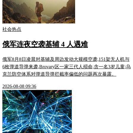
社会热点
俄军连夜空袭基辅 4 人遇难
俄军8月8日凌晨对基辅及周边发动大规模空袭,151架无人机与
6枚弹道导弹来袭,Brovary区一家三代人殒命,含一名3岁儿童;乌
克兰防空体系对弹道导弹拦截率偏低的问题再次暴露。
2026-08-08 09:36