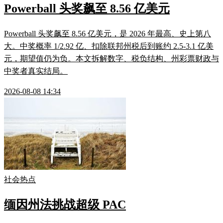
Powerball 头奖飙至 8.56 亿美元
Powerball 头奖飙至 8.56 亿美元，是 2026 年最高、史上第八
大。中奖概率 1/2.92 亿、扣除联邦州税后到账约 2.5-3.1 亿美
元，期望值仍为负。本文拆解数字、税负结构、州彩票财政与
中奖者真实结局。
2026-08-08 14:34
社会热点
缅因州法挑战超级 PAC