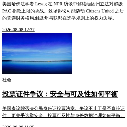
美国哈佛法学者 Lessig 在 NPR 访谈中解读缅因州立法对超级
PAC 捐款上限的挑战。这场诉讼可能撬动 Citizens United 之后
的竞选财务格局,触及州与联邦在选举规则上的权力边界。
2026-08-08 12:37
社会
投票证件争议：安全与可及性如何平衡
美国参议院否决公民身份证投票法案。争议不止于是否查验证
件，更关乎选举安全、投票可及性与身份数据治理如何平衡。