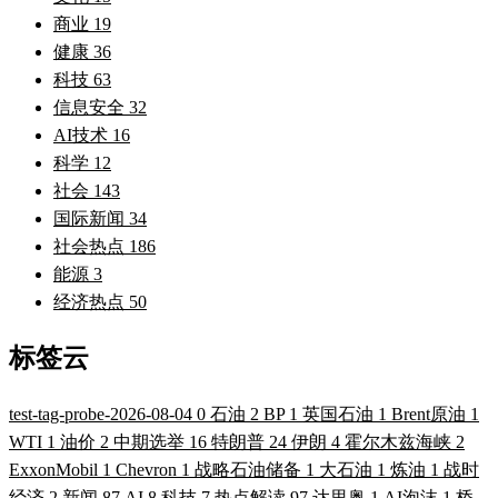
商业
19
健康
36
科技
63
信息安全
32
AI技术
16
科学
12
社会
143
国际新闻
34
社会热点
186
能源
3
经济热点
50
标签云
test-tag-probe-2026-08-04
0
石油
2
BP
1
英国石油
1
Brent原油
1
WTI
1
油价
2
中期选举
16
特朗普
24
伊朗
4
霍尔木兹海峡
2
ExxonMobil
1
Chevron
1
战略石油储备
1
大石油
1
炼油
1
战时
经济
2
新闻
87
AI
8
科技
7
热点解读
97
达里奥
1
AI泡沫
1
桥