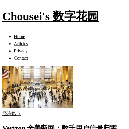
Chousei's 数字花园
Home
Articles
Privacy
Contact
经济热点
Verizon 全美断网：数千用户信号归零