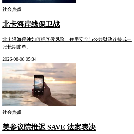
社会热点
北卡海岸线保卫战
北卡沿海侵蚀如何把气候风险、住房安全与公共财政连接成一
张长期账单。
2026-08-08 05:34
社会热点
美参议院推迟 SAVE 法案表决