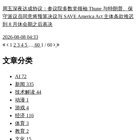
周五深夜达成协议：参议院多数党领袖 Thune 与特朗普、保
守派议员同意将预算决议与 SAVE America Act 主体条款推迟
到 8 月休会期之后表决
2026-08-08 04:33
1
2
3
4
5
…
60
1 / 60
文章分类
AI
72
新闻
335
技术解读
44
动漫
1
游戏
4
经济
116
体育
3
教育
2
文化
15