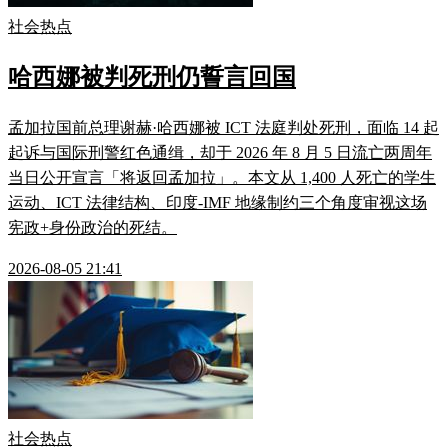
社会热点
哈西娜被判死刑仍誓言回国
孟加拉国前总理谢赫·哈西娜被 ICT 法庭判处死刑，面临 14 起
起诉与国际刑警红色通缉，却于 2026 年 8 月 5 日流亡两周年
当日公开宣言「将返回孟加拉」。本文从 1,400 人死亡的学生
运动、ICT 法律结构、印度-IMF 地缘制约三个角度审视这场
宪政+身份政治的死结。
2026-08-05 21:41
社会热点