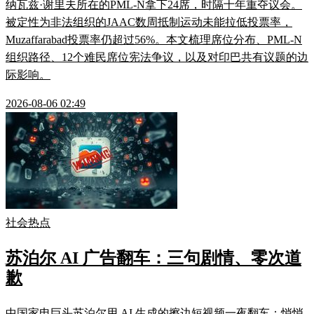
纳瓦兹·谢里夫所在的PML-N拿下24席，时隔十年重夺议会。
被定性为非法组织的JAAC数周抵制运动未能拉低投票率，
Muzaffarabad投票率仍超过56%。本文梳理席位分布、PML-N
组织路径、12个难民席位宪法争议，以及对印巴共有议题的边
际影响。
2026-08-06 02:49
社会热点
苏泊尔 AI 广告翻车：三句剧情、零次道
歉
中国家电巨头苏泊尔用 AI 生成的擦边短视频一夜翻车：悄悄