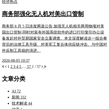
经济热点
商务部强化无人机对美出口管制
商务部 8 月 5 日连发两道公告,加强无人机相关两用物项对美
国出口管制,同时对装有外国系统软件的进口打印复印办公设
备发起对外贸易国家安全立案调查。本文深度解读这一组合拳
背后的法律工具升级、对美军工复合体供应链冲击、与中国对
外反制工具箱的演进。
2026-08-05 10:37
1
2
3
4
5
…
57
1 / 57
文章分类
AI
72
新闻
332
技术解读
44