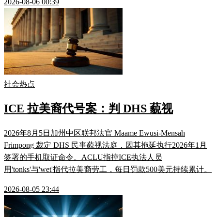
2026-08-06 00:39
社会热点
ICE 拉美裔代号案：判 DHS 藐视
2026年8月5日加州中区联邦法官 Maame Ewusi-Mensah
Frimpong 裁定 DHS 民事藐视法庭，因其拖延执行2026年1月
签署的手机取证命令。ACLU指控ICE执法人员
用'tonks'与'wet'指代拉美裔劳工，每日罚款500美元持续累计。
2026-08-05 23:44