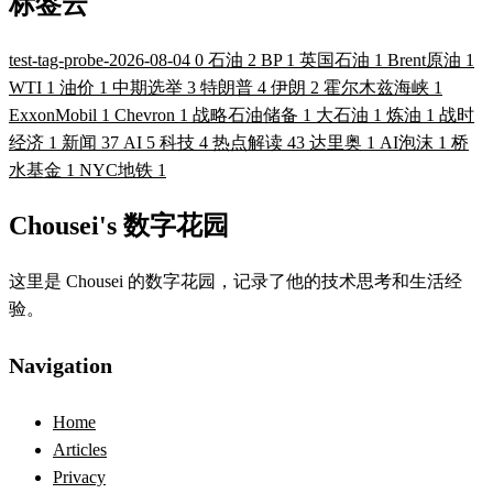
标签云
test-tag-probe-2026-08-04
0
石油
2
BP
1
英国石油
1
Brent原油
1
WTI
1
油价
1
中期选举
3
特朗普
4
伊朗
2
霍尔木兹海峡
1
ExxonMobil
1
Chevron
1
战略石油储备
1
大石油
1
炼油
1
战时
经济
1
新闻
37
AI
5
科技
4
热点解读
43
达里奥
1
AI泡沫
1
桥
水基金
1
NYC地铁
1
Chousei's 数字花园
这里是 Chousei 的数字花园，记录了他的技术思考和生活经
验。
Navigation
Home
Articles
Privacy