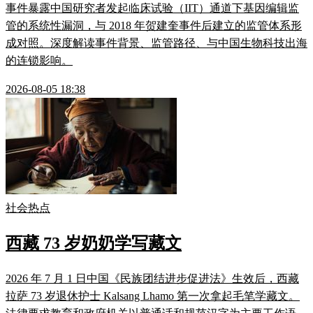
事件暴露中国研究者发起临床试验（IIT）通道下基因编辑监
管的系统性漏洞，与 2018 年贺建奎事件后建立的监管体系形
成对照。深度解读事件背景、监管路径、与中国生物科技出海
的连锁影响。
2026-08-05 18:38
社会热点
西藏 73 岁奶奶学写藏文
2026 年 7 月 1 日中国《民族团结进步促进法》生效后，西藏
拉萨 73 岁退休护士 Kalsang Lhamo 第一次拿起毛笔学藏文。