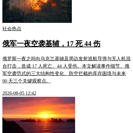
社会热点
俄军一夜空袭基辅，17 死 44 伤
俄罗斯一夜之间向乌克兰基辅及周边发射巡航导弹与无人机混
合打击，造成 17 人死亡、44 人受伤。本文解读事件细节、俄
军空袭范式的三大结构性变化、防空拦截的库存困境与未来
90 天三个关键观察点。
2026-08-05 12:42