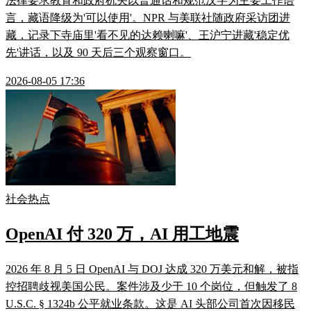
法律要求教育和政府机关以普通话和规范汉字为主要工作语
言，藏语降级为'可以使用'。NPR 与美联社随政府采访团进
藏，记录下寺庙里'看不见的达赖喇嘛'、王沪宁进藏'稳定优
先'讲话，以及 90 天后三个观察窗口。
2026-08-05 17:36
社会热点
OpenAI 付 320 万，AI 用工地震
2026 年 8 月 5 日 OpenAI 与 DOJ 达成 320 万美元和解，被指
控招聘歧视美国公民。案件涉及少于 10 个岗位，但触发了 8
U.S.C. § 1324b 公平就业条款。这是 AI 头部公司首次因移民