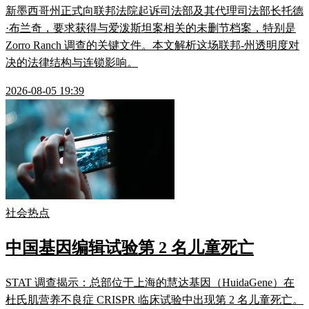
新墨西哥州正式向联邦法院起诉司法部及其代理司法部长托德
·布兰奇，要求获得与爱泼斯坦案相关的未删节档案，特别是
Zorro Ranch 调查的关键文件。本文解析这场联邦-州透明度对
决的法律结构与连锁影响。
2026-08-05 19:39
社会热点
中国基因编辑试验第 2 名儿童死亡
STAT 调查揭示：总部位于上海的慧达基因（HuidaGene）在
杜氏肌营养不良症 CRISPR 临床试验中出现第 2 名儿童死亡。