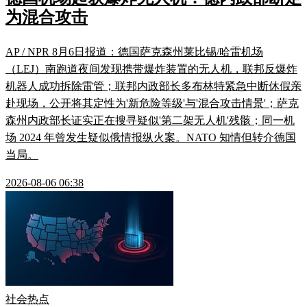
为混合攻击
AP / NPR 8月6日报道：德国萨克森州莱比锡/哈雷机场
（LEJ）南跑道夜间发现携带爆炸装置的无人机，联邦反爆炸
机器人成功拆除雷管；联邦内政部长多布林特紧急中断休假亲
赴现场，公开将其定性为'新危险等级'与'混合攻击情景'；萨克
森州内政部长证实正在搜寻疑似'第二架无人机'残骸；同一机
场 2024 年曾发生疑似俄情报纵火案。NATO 知情但转介德国
当局。
2026-08-06 06:38
社会热点