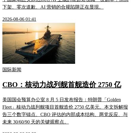
下架、零次道歉、AI 营销的合规陷阱正在显现。
2026-08-06 01:41
国际新闻
CBO：核动力战列舰首舰造价 2750 亿
美国国会预算办公室 8 月 5 日发布报告：特朗普「Golden
Fleet」核动力战列舰项目首舰造价 2750 亿美元。本文拆解报
告三个数字锚点、CBO 评估的内部成本结构、两党反应、与
未来 30/60/90 天的关键观察点。