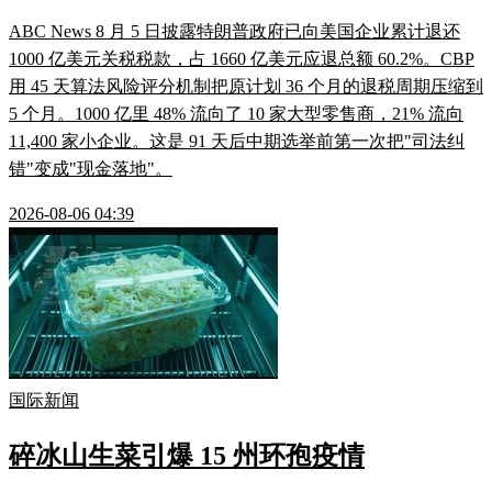
ABC News 8 月 5 日披露特朗普政府已向美国企业累计退还
1000 亿美元关税税款，占 1660 亿美元应退总额 60.2%。CBP
用 45 天算法风险评分机制把原计划 36 个月的退税周期压缩到
5 个月。1000 亿里 48% 流向了 10 家大型零售商，21% 流向
11,400 家小企业。这是 91 天后中期选举前第一次把"司法纠
错"变成"现金落地"。
2026-08-06 04:39
国际新闻
碎冰山生菜引爆 15 州环孢疫情