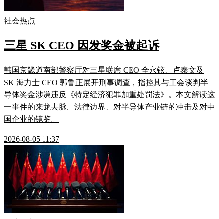
社会热点
三星 SK CEO 因发奖金被起诉
韩国京畿道南部警察厅对三星联席 CEO 全永铉、卢泰文及
SK 海力士 CEO 郭鲁正展开刑事调查，指控其与工会谈判半
导体奖金涉嫌违反《特定经济犯罪加重处罚法》。本文解读这
一事件的来龙去脉、法律边界、对半导体产业链的冲击及对中
国企业的镜鉴。
2026-08-05 11:37