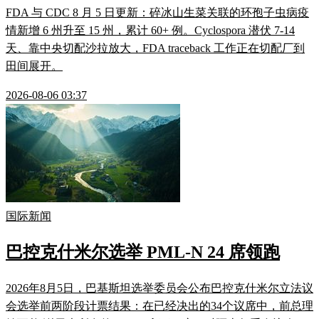
FDA 与 CDC 8 月 5 日更新：碎冰山生菜关联的环孢子虫病疫
情新增 6 州升至 15 州，累计 60+ 例。Cyclospora 潜伏 7-14
天、靠中央切配沙拉放大，FDA traceback 工作正在切配厂到
田间展开。
2026-08-06 03:37
国际新闻
巴控克什米尔选举 PML-N 24 席领跑
2026年8月5日，巴基斯坦选举委员会公布巴控克什米尔立法议
会选举前两阶段计票结果：在已经决出的34个议席中，前总理