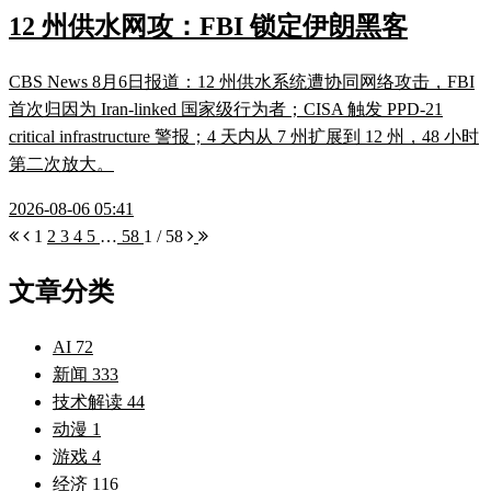
12 州供水网攻：FBI 锁定伊朗黑客
CBS News 8月6日报道：12 州供水系统遭协同网络攻击，FBI
首次归因为 Iran-linked 国家级行为者；CISA 触发 PPD-21
critical infrastructure 警报；4 天内从 7 州扩展到 12 州，48 小时
第二次放大。
2026-08-06 05:41
1
2
3
4
5
…
58
1 / 58
文章分类
AI
72
新闻
333
技术解读
44
动漫
1
游戏
4
经济
116