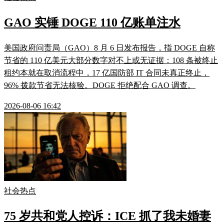
GAO 实锤 DOGE 110 亿账单注水
美国政府问责局（GAO）8 月 6 日发布报告，指 DOGE 自称
节省的 110 亿美元大部分数字对不上或无证据：108 条被终止
租约本就在取消流程中，17 亿国防部 IT 合同未真正终止，
96% 拨款节省无法核验。DOGE 拒绝配合 GAO 调查。
2026-08-06 16:42
社会热点
75 岁共和党人控诉：ICE 抓了我未婚妻