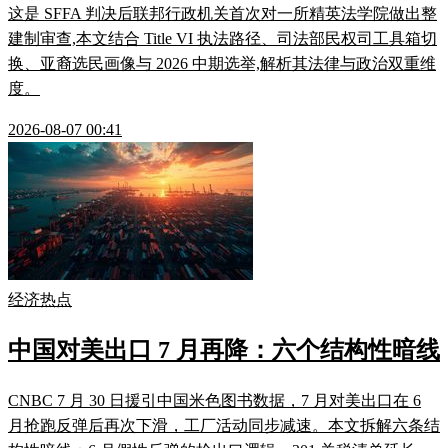
这是 SFFA 判决后联邦行政机关首次对一所精英法学院做出整
建制审查,本文结合 Title VI 执法路径、司法部民权司工具箱切
换、亚裔选民画像与 2026 中期选举,解析其法律与政治双重维
度。
2026-08-07 00:41
经济热点
中国对美出口 7 月再降：六个结构性暗线
CNBC 7 月 30 日援引中国米色图书数据，7 月对美出口在 6
月抢跑反弹后再次下滑，工厂活动同步减速。本文拆解六条结