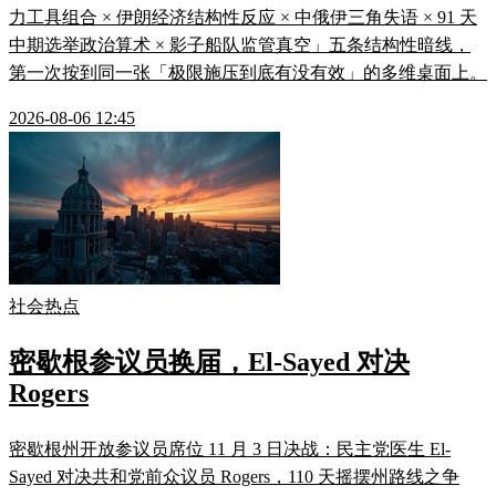
力工具组合 × 伊朗经济结构性反应 × 中俄伊三角失语 × 91 天
中期选举政治算术 × 影子船队监管真空」五条结构性暗线，
第一次按到同一张「极限施压到底有没有效」的多维桌面上。
2026-08-06 12:45
社会热点
密歇根参议员换届，El-Sayed 对决
Rogers
密歇根州开放参议员席位 11 月 3 日决战：民主党医生 El-
Sayed 对决共和党前众议员 Rogers，110 天摇摆州路线之争