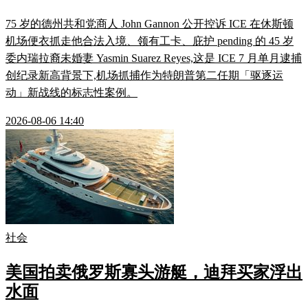
75 岁的德州共和党商人 John Gannon 公开控诉 ICE 在休斯顿
机场便衣抓走他合法入境、领有工卡、庇护 pending 的 45 岁
委内瑞拉裔未婚妻 Yasmin Suarez Reyes,这是 ICE 7 月单月逮捕
创纪录新高背景下,机场抓捕作为特朗普第二任期「驱逐运
动」新战线的标志性案例。
2026-08-06 14:40
社会
美国拍卖俄罗斯寡头游艇，迪拜买家浮出
水面