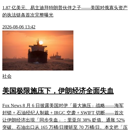
1.87 亿美元、易主迪拜特朗普伙伴之子——美国对俄寡头资产
的执法链条首次完整曝光
2026-08-06 13:42
社会
美国极限施压下，伊朗经济全面失血
Fox News 8 月 6 日披露美国对伊「最大施压」战略——海军
封锁 + 石油经纪人制裁 + IRGC 空袭 + SWIFT 切断——首次
让伊朗经济出现「同步失血」：里亚尔 38% 贬值、通胀 52%
突破、石油出口从 165 万桶/日腰斩至 70 万桶/日。本文把「压