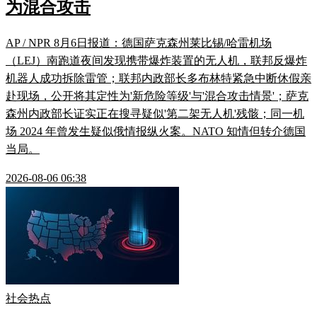
为混合攻击
AP / NPR 8月6日报道：德国萨克森州莱比锡/哈雷机场
（LEJ）南跑道夜间发现携带爆炸装置的无人机，联邦反爆炸
机器人成功拆除雷管；联邦内政部长多布林特紧急中断休假亲
赴现场，公开将其定性为'新危险等级'与'混合攻击情景'；萨克
森州内政部长证实正在搜寻疑似'第二架无人机'残骸；同一机
场 2024 年曾发生疑似俄情报纵火案。NATO 知情但转介德国
当局。
2026-08-06 06:38
社会热点