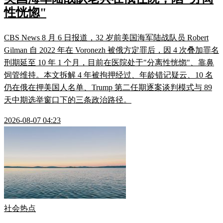
性恍惚"
CBS News 8 月 6 日报道，32 岁前美国海军陆战队员 Robert
Gilman 自 2022 年在 Voronezh 被俄方定罪后，因 4 次叠加罪名
刑期延至 10 年 1 个月，目前在医院处于"分离性恍惚"、靠鼻
饲管维持。本文拆解 4 年被拘押经过、年龄错记疑云、10 名
仍在俄在押美国人名单、Trump 第二任期逐案谈判模式与 89
天中期选举窗口下的三条政治路径。
2026-08-07 04:23
社会热点