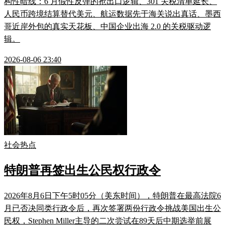
构性暗线：6 月假性反弹的抢出口逻辑、301 关税清单延长、
人民币跨境结算替代美元、航运数据先于海关说出真话、墨西
哥近岸外包的真实天花板、中国企业出海 2.0 的关税驱动逻
辑。
2026-08-06 23:40
社会热点
特朗普再签出生公民权行政令
2026年8月6日下午5时05分（美东时间），特朗普在最高法院6
月已否决同类行政令后，再次签署两份行政令挑战美国出生公
民权，Stephen Miller主导的二次尝试在89天后中期选举前展