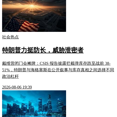
社会热点
特朗普力挺防长，威胁泄密者
戴维营闭门会摊牌：CSIS 报告披露拦截弹库存跌至战前 38-
51%，特朗普与海格塞斯在公开叙事与库存真相之间选择不同
政治杠杆
2026-08-06 19:39