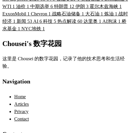
WTI
1
油价
1
中期选举
6
特朗普
12
伊朗
3
霍尔木兹海峡
1
ExxonMobil
1
Chevron
1
战略石油储备
1
大石油
1
炼油
1
战时
经济
1
新闻
53
AI
6
科技
5
热点解读
60
达里奥
1
AI泡沫
1
桥
水基金
1
NYC地铁
1
Chousei's 数字花园
这里是 Chousei 的数字花园，记录了他的技术思考和生活经
验。
Navigation
Home
Articles
Privacy
Contact