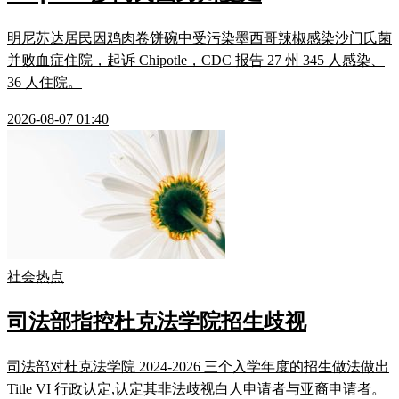
明尼苏达居民因鸡肉卷饼碗中受污染墨西哥辣椒感染沙门氏菌
并败血症住院，起诉 Chipotle，CDC 报告 27 州 345 人感染、
36 人住院。
2026-08-07 01:40
社会热点
司法部指控杜克法学院招生歧视
司法部对杜克法学院 2024-2026 三个入学年度的招生做法做出
Title VI 行政认定,认定其非法歧视白人申请者与亚裔申请者。