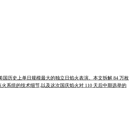
方认证为美国历史上单日规模最大的独立日焰火表演。本文拆解 84 万枚
点火系统的技术细节,以及这次国庆焰火对 110 天后中期选举的