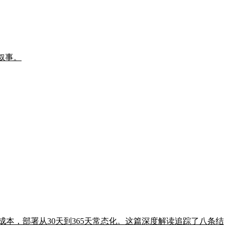
床叙事。
美元成本，部署从30天到365天常态化。这篇深度解读追踪了八条结