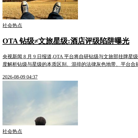
社会热点
OTA 钻级≠文旅星级:酒店评级陷阱曝光
央视新闻 8 月 9 日报道,OTA 平台将自研钻级与文旅部
度解析钻级与星级的本质区别、混排的法律灰色地带、平台合
2026-08-09 04:37
社会热点