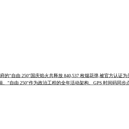
普政府的"自由 250"国庆焰火共释放 840,537 枚烟花弹,被官
"自由 250"作为政治工程的全年活动架构、GPS 时间码同步