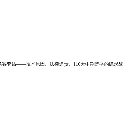
on只发两条客套话——技术原因、法律追责、110天中期选举的隐形战