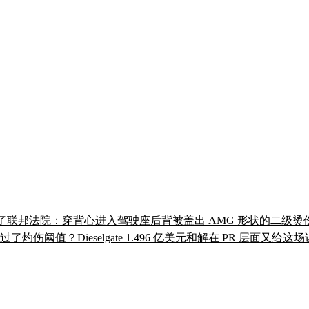
上了联邦法院：穿背心进入驾驶座后背被盖出 AMG 形状的二级烫伤。M
伤阈值？Dieselgate 1.496 亿美元和解在 PR 层面又给