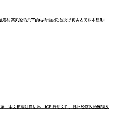
在农业等低容错高风险场景下的结构性缺陷首次以真实农民账本显形
已躲藏在家。本文梳理法律边界、ICE 行动文件、佛州经济政治连锁反