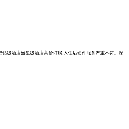
客误把钻级酒店当星级酒店高价订房,入住后硬件服务严重不符。深