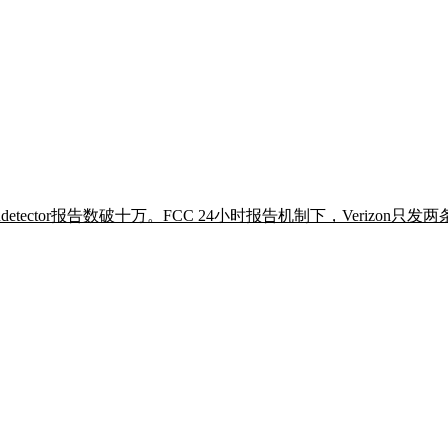
wndetector报告数破十万。FCC 24小时报告机制下，Veriz