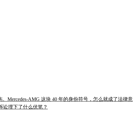
ercedes-AMG 这块 40 年的身份符号，怎么就成了法律意
这场诉讼埋下了什么伏笔？