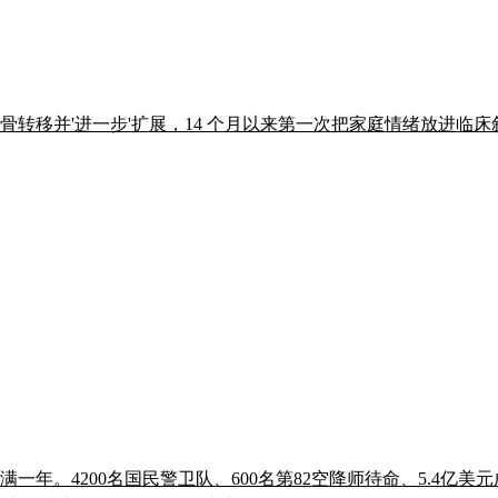
次公开父亲前列腺癌骨转移并'进一步'扩展，14 个月以来第一次把家庭情绪放进临
满一年。4200名国民警卫队、600名第82空降师待命、5.4亿