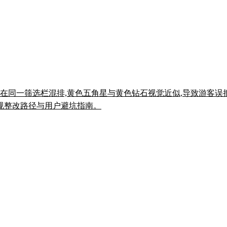
挂牌星级在同一筛选栏混排,黄色五角星与黄色钻石视觉近似,导致游
规整改路径与用户避坑指南。