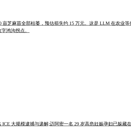
 150 亩芝麻苗全部枯萎，预估损失约 15 万元。这是 LLM 
的数字鸿沟拐点。
者面临 ICE 大规模逮捕与递解;迈阿密一名 29 岁高危妊娠孕妇