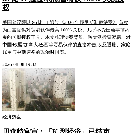
权
美国参议院以 86 比 11 通过《2026 年俄罗斯制裁法案》,首次
为白宫提供对贸易伙伴最高 100% 关税、几乎不受国会事前约
束的长期授权工具。本文梳理法案背景、跨党派投票逻辑、对
中国/欧盟/加拿大/巴西等贸易伙伴的直接冲击,以及通胀、家庭
账单与中期选举的政治时间表。
2026-08-08 19:32
经济热点
贝森特官宣：「K 型经济」已结束