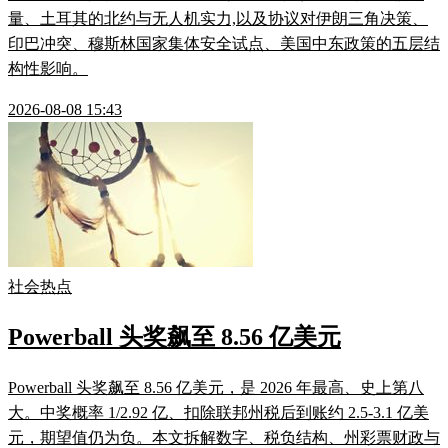
量、土耳其的北约与无人机实力,以及协议对伊朗三角决策、
印巴冲突、穆斯林国家集体安全试点、美国中东政策的五层结
构性影响。
2026-08-08 15:43
社会热点
Powerball 头奖飙至 8.56 亿美元
Powerball 头奖飙至 8.56 亿美元，是 2026 年最高、史上第八
大。中奖概率 1/2.92 亿、扣除联邦州税后到账约 2.5-3.1 亿美
元，期望值仍为负。本文拆解数字、税负结构、州彩票财政与