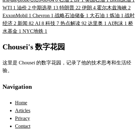
WTI
1
油价
2
中期选举
13
特朗普
22
伊朗
4
霍尔木兹海峡
2
ExxonMobil
1
Chevron
1
战略石油储备
1
大石油
1
炼油
1
战时
经济
2
新闻
82
AI
8
科技
7
热点解读
92
达里奥
1
AI泡沫
1
桥
水基金
1
NYC地铁
1
Chousei's 数字花园
这里是 Chousei 的数字花园，记录了他的技术思考和生活经
验。
Navigation
Home
Articles
Privacy
Contact