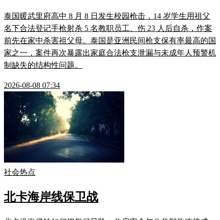
泰国暖武里府高中 8 月 8 日发生校园枪击，14 岁学生用祖父
名下合法登记手枪射杀 5 名教职员工、伤 23 人后自杀，作案
前先在家中杀害祖父母。泰国是亚洲民间枪支保有率最高的国
家之一，案件再次暴露出家庭合法枪支泄漏与未成年人预警机
制缺失的结构性问题。
2026-08-08 07:34
社会热点
北卡海岸线保卫战