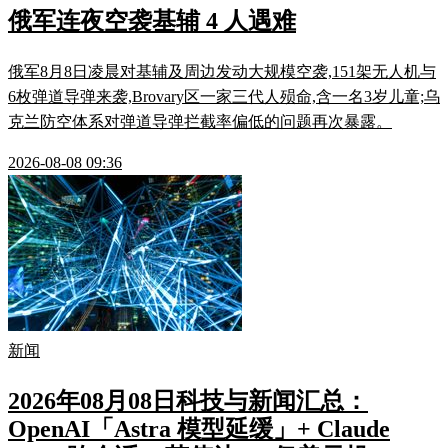
俄军连夜空袭基辅 4 人遇难
俄军8月8日凌晨对基辅及周边发动大规模空袭,151架无人机与
6枚弹道导弹来袭,Brovary区一家三代人殒命,含一名3岁儿童;乌
克兰防空体系对弹道导弹拦截率偏低的问题再次暴露。
2026-08-08 09:36
新闻
2026年08月08日科技与新闻汇总：
OpenAI「Astra 模型延缓」+ Claude