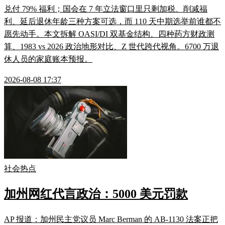
兑付 79% 福利；国会在 7 年立法窗口里只剩加税、削减福
利、延后退休年龄三种方案可选，而 110 天中期选举前谁都不
愿先动手。本文拆解 OASI/DI 双基金结构、四种药方财政测
算、1983 vs 2026 政治地形对比、Z 世代跨代视角。6700 万退
休人员的家庭账本预报。
2026-08-08 17:37
社会热点
加州网红代言政治：5000 美元罚款
AP 报道：加州民主党议员 Marc Berman 的 AB-1130 法案正把