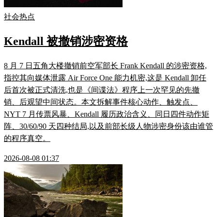
社会热点
Kendall 被撤销涉密资格
8 月 7 日五角大楼撤销前空军部长 Frank Kendall 的涉密资格,
指控其向媒体泄露 Air Force One 能力机密,这是 Kendall 卸任
后首次被正式清洗,也是《间谍法》程序上一次罕见的先撤
销、后观望中间状态。本文拆解事件核心动作、触发点、
NYT 7 月传票风暴、Kendall 履历政治含义、同日四件动作矩
阵、30/60/90 天四种结局,以及前部长级人物涉密身份该由谁管
的程序真空。
2026-08-08 01:37