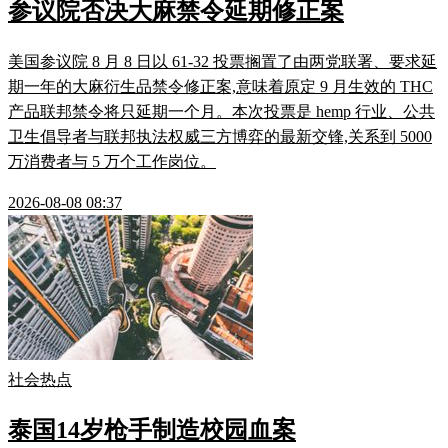
参议院否决大麻禁令延期修正案
美国参议院 8 月 8 日以 61-32 投票搁置了由两党联署、要求延
期一年的大麻衍生品禁令修正案,意味着原定 9 月生效的 THC
产品联邦禁令将只延期一个月。本次投票是 hemp 行业、公共
卫生倡导者与联邦执法权威三方博弈的最新交锋,关系到 5000
万消费者与 5 万个工作岗位。
2026-08-08 08:37
社会热点
泰国14岁枪手制造校园血案