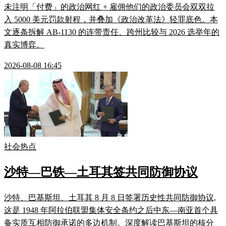
未注明「付费」的政治网红 + 雇佣他们的政治委员会双双拉
入 5000 美元罚款射程，并叠加《政治改革法》轻罪底色。本
文逐条拆解 AB-1130 的连带责任、跨州比较与 2026 选举年的
真实博弈。
2026-08-08 16:45
社会热点
沙特—巴铁—土耳其签共同防御协议
沙特、巴基斯坦、土耳其 8 月 8 日签署历史性共同防御协议,
这是 1948 年阿拉伯联盟集体安全条约之后中东—南亚首个具
备实质互相防御承诺的多边机制。深度解读巴基斯坦的核分