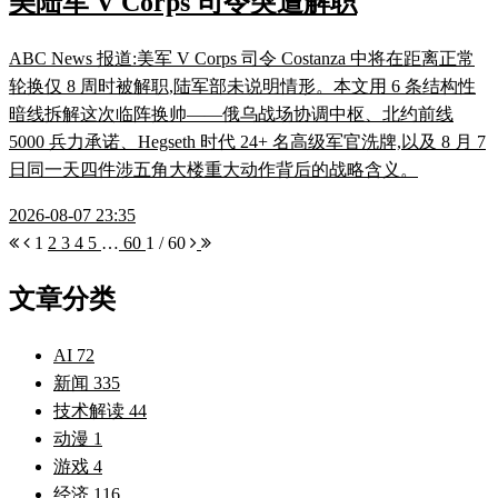
美陆军 V Corps 司令突遭解职
ABC News 报道:美军 V Corps 司令 Costanza 中将在距离正常
轮换仅 8 周时被解职,陆军部未说明情形。本文用 6 条结构性
暗线拆解这次临阵换帅——俄乌战场协调中枢、北约前线
5000 兵力承诺、Hegseth 时代 24+ 名高级军官洗牌,以及 8 月 7
日同一天四件涉五角大楼重大动作背后的战略含义。
2026-08-07 23:35
1
2
3
4
5
…
60
1 / 60
文章分类
AI
72
新闻
335
技术解读
44
动漫
1
游戏
4
经济
116