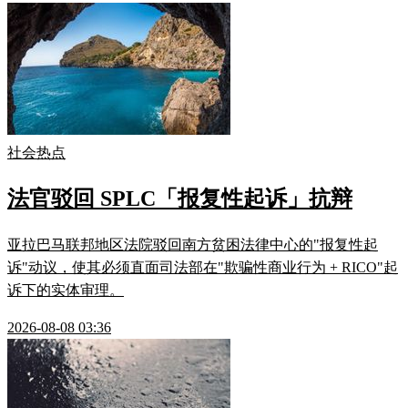
社会热点
法官驳回 SPLC「报复性起诉」抗辩
亚拉巴马联邦地区法院驳回南方贫困法律中心的"报复性起
诉"动议，使其必须直面司法部在"欺骗性商业行为 + RICO"起
诉下的实体审理。
2026-08-08 03:36