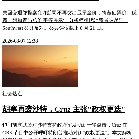
美国交通部提案允许航司不再突出显示全价，将基础票价、税
费、附加费与总价'平等展示'。分析师担忧消费者被误导，
Southwest 公开反对。公共评议截止 8 月 21 日。
2026-08-07 12:38
社会热点
胡塞再袭沙特，Cruz 主张"政权更迭"
也门胡塞武装对沙特支持政府军发动新一轮袭击，Cruz 在
CBS 节目中公开呼吁特朗普推动对伊"政权更迭"。本文解析