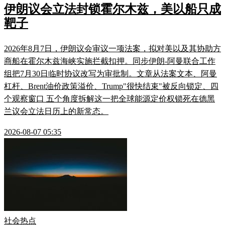
伊朗议会立法封锁霍尔木兹，美以船只成
靶子
2026年8月7日，伊朗议会审议一项法案，拟对美以及其协助方
商船在霍尔木兹海峡实施拦截扣押。同步伊朗-阿曼联合工作
组把7月30日临时协议改写为审批制。文章从法案文本、阿曼
杠杆、Brent油价政策溢价、Trump"很快结束"被反向锁定、四
个观察窗口 五个角度拆解这一把全球能源定价权锁死在德黑
兰议会立法日历上的新常态。
2026-08-07 05:35
社会热点