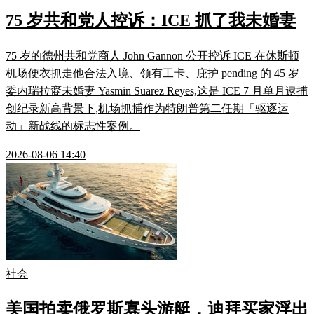
75 岁共和党人控诉：ICE 抓了我未婚妻
75 岁的德州共和党商人 John Gannon 公开控诉 ICE 在休斯顿
机场便衣抓走他合法入境、领有工卡、庇护 pending 的 45 岁
委内瑞拉裔未婚妻 Yasmin Suarez Reyes,这是 ICE 7 月单月逮捕
创纪录新高背景下,机场抓捕作为特朗普第二任期「驱逐运
动」新战线的标志性案例。
2026-08-06 14:40
社会
美国拍卖俄罗斯寡头游艇，迪拜买家浮出