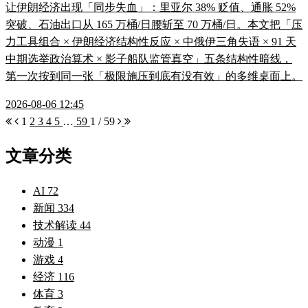
让伊朗经济出现「同步失血」：里亚尔 38% 贬值、通胀 52%
突破、石油出口从 165 万桶/日腰斩至 70 万桶/日。本文把「压
力工具组合 × 伊朗经济结构性反应 × 中俄伊三角失语 × 91 天
中期选举政治算术 × 影子船队监管真空」五条结构性暗线，
第一次按到同一张「极限施压到底有没有效」的多维桌面上。
2026-08-06 12:45
1
2
3
4
5
…
59
1 / 59
文章分类
AI
72
新闻
334
技术解读
44
动漫
1
游戏
4
经济
116
体育
3