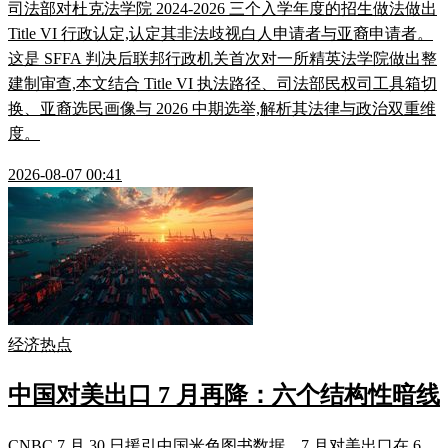
司法部对杜克法学院 2024-2026 三个入学年度的招生做法做出
Title VI 行政认定,认定其非法歧视白人申请者与亚裔申请者。
这是 SFFA 判决后联邦行政机关首次对一所精英法学院做出整
建制审查,本文结合 Title VI 执法路径、司法部民权司工具箱切
换、亚裔选民画像与 2026 中期选举,解析其法律与政治双重维
度。
2026-08-07 00:41
经济热点
中国对美出口 7 月再降：六个结构性暗线
CNBC 7 月 30 日援引中国米色图书数据，7 月对美出口在 6