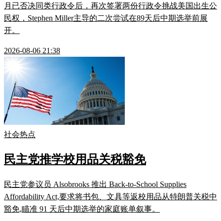
月已否决同类行政令后，再次签署两份行政令挑战美国出生公
民权，Stephen Miller主导的二次尝试在89天后中期选举前展
开。
2026-08-06 21:38
社会热点
民主党推学校用品关税豁免
民主党参议员 Alsobrooks 推出 Back-to-School Supplies
Affordability Act,要求将书包、文具等返校用品从特朗普关税中
豁免,瞄准 91 天后中期选举的家庭账单叙事。