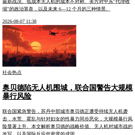
最新战况、低成本无人机的成本不对称、美方对中东"代理收
缩"的政治算盘，以及未来 6—12 个月的三种情景。
2026-08-07 11:38
社会热点
奥贝德陷无人机围城，联合国警告大规模
暴行风险
联合国紧急警告，苏丹中部城市奥贝德正遭受持续无人机袭
击，水荒、霍乱与针对妇女的性暴力同步恶化，大规模暴行风
险显著上升。本文解析奥贝德的战略价值、无人机对城市战的
改写，以及国际反应低密度的成因。