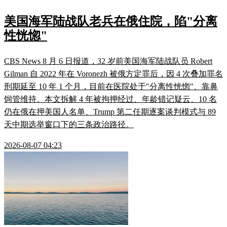
美国海军陆战队老兵在俄住院，陷"分离
性恍惚"
CBS News 8 月 6 日报道，32 岁前美国海军陆战队员 Robert
Gilman 自 2022 年在 Voronezh 被俄方定罪后，因 4 次叠加罪名
刑期延至 10 年 1 个月，目前在医院处于"分离性恍惚"、靠鼻
饲管维持。本文拆解 4 年被拘押经过、年龄错记疑云、10 名
仍在俄在押美国人名单、Trump 第二任期逐案谈判模式与 89
天中期选举窗口下的三条政治路径。
2026-08-07 04:23