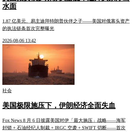
水面
1.87 亿美元、易主迪拜特朗普伙伴之子——美国对俄寡头资产
的执法链条首次完整曝光
2026-08-06 13:42
社会
美国极限施压下，伊朗经济全面失血
Fox News 8 月 6 日披露美国对伊「最大施压」战略——海军
封锁 + 石油经纪人制裁 + IRGC 空袭 + SWIFT 切断——首次