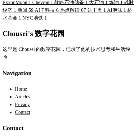
ExxonMobil
1
Chevron
1
战略石油储备
1
大石油
1
炼油
1
战时
经济
1
新闻
59
AI
7
科技
6
热点解读
67
达里奥
1
AI泡沫
1
桥
水基金
1
NYC地铁
1
Chousei's 数字花园
这里是 Chousei 的数字花园，记录了他的技术思考和生活经
验。
Navigation
Home
Articles
Privacy
Contact
Contact