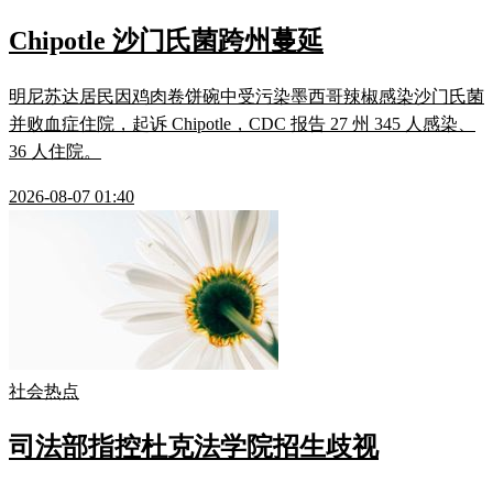
Chipotle 沙门氏菌跨州蔓延
明尼苏达居民因鸡肉卷饼碗中受污染墨西哥辣椒感染沙门氏菌
并败血症住院，起诉 Chipotle，CDC 报告 27 州 345 人感染、
36 人住院。
2026-08-07 01:40
社会热点
司法部指控杜克法学院招生歧视