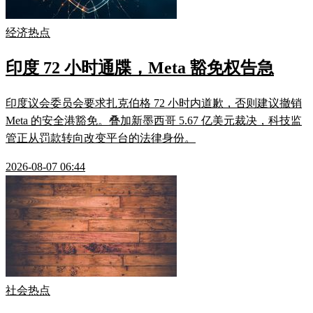
经济热点
印度 72 小时通牒，Meta 豁免权告急
印度议会委员会要求扎克伯格 72 小时内道歉，否则建议撤销
Meta 的安全港豁免。叠加新墨西哥 5.67 亿美元裁决，科技监
管正从罚款转向改变平台的法律身份。
2026-08-07 06:44
社会热点