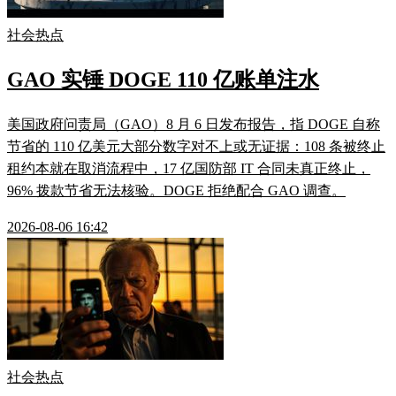
社会热点
GAO 实锤 DOGE 110 亿账单注水
美国政府问责局（GAO）8 月 6 日发布报告，指 DOGE 自称
节省的 110 亿美元大部分数字对不上或无证据：108 条被终止
租约本就在取消流程中，17 亿国防部 IT 合同未真正终止，
96% 拨款节省无法核验。DOGE 拒绝配合 GAO 调查。
2026-08-06 16:42
社会热点