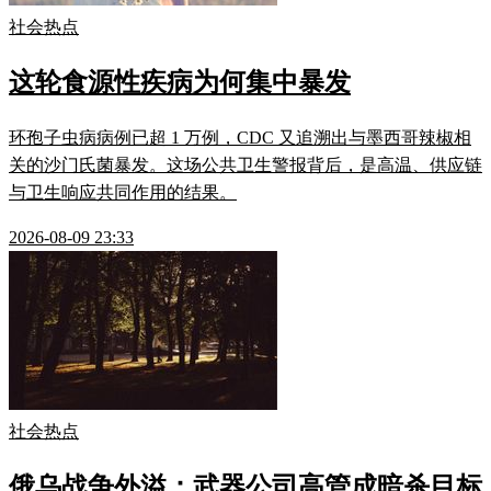
社会热点
这轮食源性疾病为何集中暴发
环孢子虫病病例已超 1 万例，CDC 又追溯出与墨西哥辣椒相
关的沙门氏菌暴发。这场公共卫生警报背后，是高温、供应链
与卫生响应共同作用的结果。
2026-08-09 23:33
社会热点
俄乌战争外溢：武器公司高管成暗杀目标