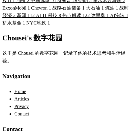
WTI
1
油价
2
中期选举
16
特朗普
28
伊朗
5
霍尔木兹海峡
2
ExxonMobil
1
Chevron
1
战略石油储备
1
大石油
1
炼油
1
战时
经济
2
新闻
112
AI
11
科技
8
热点解读
122
达里奥
1
AI泡沫
1
桥水基金
1
NYC地铁
1
Chousei's 数字花园
这里是 Chousei 的数字花园，记录了他的技术思考和生活经
验。
Navigation
Home
Articles
Privacy
Contact
Contact