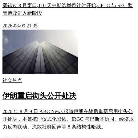
案错过 8 月窗口,110 天中期选举倒计时开始,CFTC 与 SEC 监
管博弈进入新阶段
2026-08-09 21:35
社会热点
伊朗重启街头公开处决
2026 年 8 月 9 日 ABC News 报道伊朗在战后重新启用街头公
开处决，本篇梳理仪式化恐怖、IRGC 与巴斯基协同、经济压
力反向联动、流散社群回声等 8 条结构性暗线。