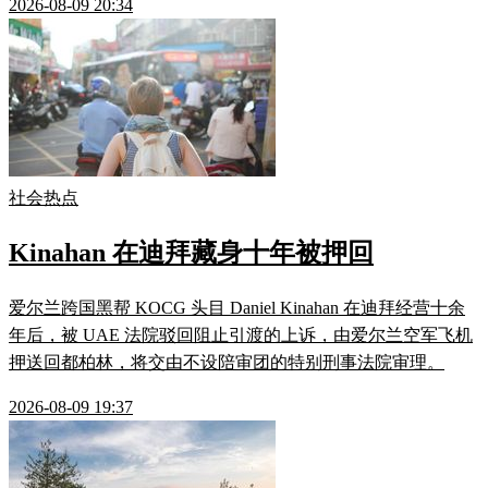
2026-08-09 20:34
社会热点
Kinahan 在迪拜藏身十年被押回
爱尔兰跨国黑帮 KOCG 头目 Daniel Kinahan 在迪拜经营十余
年后，被 UAE 法院驳回阻止引渡的上诉，由爱尔兰空军飞机
押送回都柏林，将交由不设陪审团的特别刑事法院审理。
2026-08-09 19:37