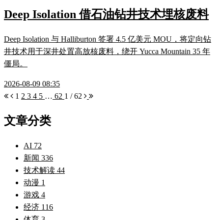
Deep Isolation 借石油钻井技术埋核废料
Deep Isolation 与 Halliburton 签署 4.5 亿美元 MOU，将定向钻
井技术用于深井处置高放核废料，绕开 Yucca Mountain 35 年
僵局。
2026-08-09 08:35
1
2
3
4
5
…
62
1 / 62
文章分类
AI
72
新闻
336
技术解读
44
动漫
1
游戏
4
经济
116
体育
3