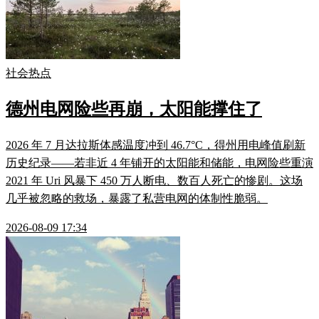
社会热点
德州电网险些再崩，太阳能撑住了
2026 年 7 月达拉斯体感温度冲到 46.7°C，得州用电峰值刷新
历史纪录——若非近 4 年铺开的太阳能和储能，电网险些重演
2021 年 Uri 风暴下 450 万人断电、数百人死亡的惨剧。这场
几乎被忽略的救场，暴露了私营电网的体制性脆弱。
2026-08-09 17:34