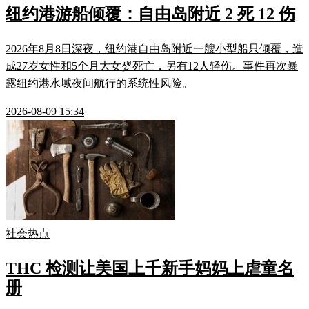
纽约港游船倾覆：自由岛附近 2 死 12 伤
2026年8月8日深夜，纽约港自由岛附近一艘小型船只倾覆，造
成27岁女性和5个月大女婴死亡，另有12人轻伤。事件再次暴
露纽约港水域夜间航行的系统性风险。
2026-08-09 15:34
社会热点
THC 检测让美国上千新手妈妈上虐童名
册