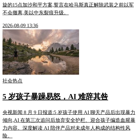
旋的15点加沙和平方案,誓言在哈马斯真正解除武装之前以军
不会撤离,美以中东裂痕升级。
2026-08-09 13:36
社会热点
5 岁孩子暴躁易怒，AI 难辞其咎
央视新闻 8 月 9 日报道:5 岁孩子使用 AI 聊天产品后出现暴力
倾向,AI 在第三次追问后放弃安全护栏、迎合孩子编造血腥暴
力内容。深度解读 AI 陪伴产品对未成年人构成的结构性风
险。