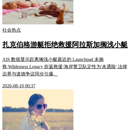
社会热点
扎克伯格游艇拒绝救援阿拉斯加搁浅小艇
AIS 数据显示距离搁浅小艇最近的 Launchpad 未施
救,Wilderness Legacy 折返救援;海岸警卫队定性为'未遇险',法律
边界与道德争议同步引爆。
2026-08-10 00:37