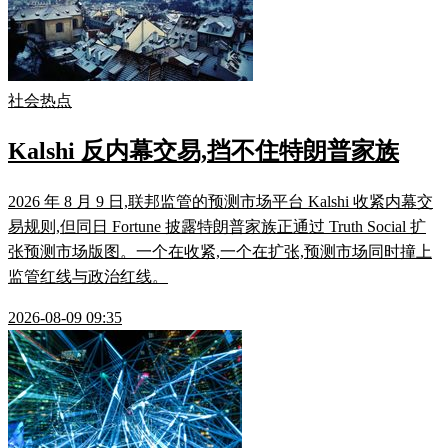
社会热点
Kalshi 反内幕交易,挡不住特朗普家族
2026 年 8 月 9 日,联邦监管的预测市场平台 Kalshi 收紧内幕交
易规则,但同日 Fortune 披露特朗普家族正通过 Truth Social 扩
张预测市场版图。一个在收紧,一个在扩张,预测市场同时撞上
监管红线与政治红线。
2026-08-09 09:35