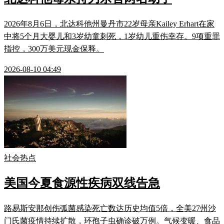
2026年8月6日，北达科他州曼丹市22岁母亲Kailey Erhart在家
中将5个月大婴儿和3岁幼童刺死，1岁幼儿重伤幸存。9项重罪
指控，300万美元现金保释。
2026-08-10 04:49
社会热点
美国今夏食源性疾病双线告急
路易斯安那创伤弧菌感染死亡数达历史均值5倍，全美27州沙
门氏菌疫情持续扩散，环孢子虫确诊破万例。气候变暖、食品