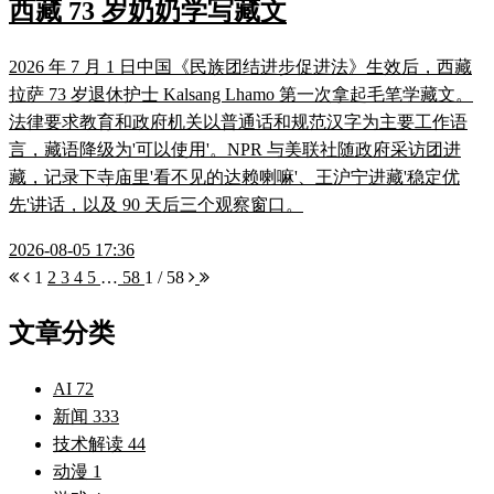
西藏 73 岁奶奶学写藏文
2026 年 7 月 1 日中国《民族团结进步促进法》生效后，西藏
拉萨 73 岁退休护士 Kalsang Lhamo 第一次拿起毛笔学藏文。
法律要求教育和政府机关以普通话和规范汉字为主要工作语
言，藏语降级为'可以使用'。NPR 与美联社随政府采访团进
藏，记录下寺庙里'看不见的达赖喇嘛'、王沪宁进藏'稳定优
先'讲话，以及 90 天后三个观察窗口。
2026-08-05 17:36
1
2
3
4
5
…
58
1 / 58
文章分类
AI
72
新闻
333
技术解读
44
动漫
1