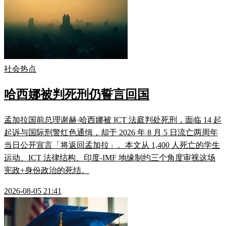
社会热点
哈西娜被判死刑仍誓言回国
孟加拉国前总理谢赫·哈西娜被 ICT 法庭判处死刑，面临 14 起
起诉与国际刑警红色通缉，却于 2026 年 8 月 5 日流亡两周年
当日公开宣言「将返回孟加拉」。本文从 1,400 人死亡的学生
运动、ICT 法律结构、印度-IMF 地缘制约三个角度审视这场
宪政+身份政治的死结。
2026-08-05 21:41