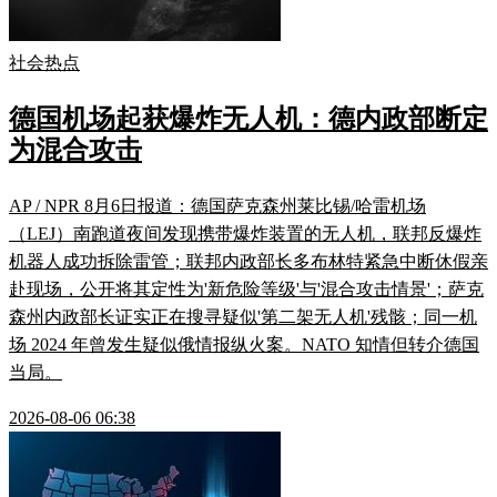
社会热点
德国机场起获爆炸无人机：德内政部断定
为混合攻击
AP / NPR 8月6日报道：德国萨克森州莱比锡/哈雷机场
（LEJ）南跑道夜间发现携带爆炸装置的无人机，联邦反爆炸
机器人成功拆除雷管；联邦内政部长多布林特紧急中断休假亲
赴现场，公开将其定性为'新危险等级'与'混合攻击情景'；萨克
森州内政部长证实正在搜寻疑似'第二架无人机'残骸；同一机
场 2024 年曾发生疑似俄情报纵火案。NATO 知情但转介德国
当局。
2026-08-06 06:38