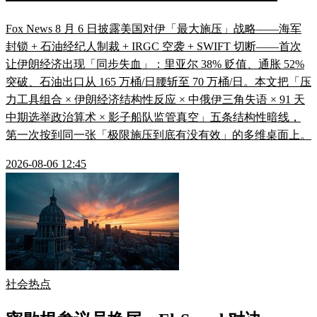
Fox News 8 月 6 日披露美国对伊「最大施压」战略——海军
封锁 + 石油经纪人制裁 + IRGC 空袭 + SWIFT 切断——首次
让伊朗经济出现「同步失血」：里亚尔 38% 贬值、通胀 52%
突破、石油出口从 165 万桶/日腰斩至 70 万桶/日。本文把「压
力工具组合 × 伊朗经济结构性反应 × 中俄伊三角失语 × 91 天
中期选举政治算术 × 影子船队监管真空」五条结构性暗线，
第一次按到同一张「极限施压到底有没有效」的多维桌面上。
2026-08-06 12:45
社会热点