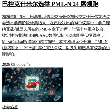
巴控克什米尔选举 PML-N 24 席领跑
2026年8月5日，巴基斯坦选举委员会公布巴控克什米尔立法议
会选举前两阶段计票结果：在已经决出的34个议席中，前总理
纳瓦兹·谢里夫所在的PML-N拿下24席，时隔十年重夺议会。
被定性为非法组织的JAAC数周抵制运动未能拉低投票率，
Muzaffarabad投票率仍超过56%。本文梳理席位分布、PML-N
组织路径、12个难民席位宪法争议，以及对印巴共有议题的边
际影响。
2026-08-06 02:49
社会热点