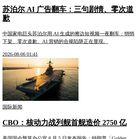
苏泊尔 AI 广告翻车：三句剧情、零次道
歉
中国家电巨头苏泊尔用 AI 生成的擦边短视频一夜翻车：悄悄
下架、零次道歉、AI 营销的合规陷阱正在显现。
2026-08-06 01:41
国际新闻
CBO：核动力战列舰首舰造价 2750 亿
美国国会预算办公室 8 月 5 日发布报告：特朗普「Golden