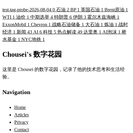
test-tag-probe-2026-08-04
0
石油
2
BP
1
英国石油
1
Brent原油
1
WTI
1
油价
1
中期选举
4
特朗普
6
伊朗
3
霍尔木兹海峡
1
ExxonMobil
1
Chevron
1
战略石油储备
1
大石油
1
炼油
1
战时
经济
1
新闻
43
AI
6
科技
5
热点解读
49
达里奥
1
AI泡沫
1
桥
水基金
1
NYC地铁
1
Chousei's 数字花园
这里是 Chousei 的数字花园，记录了他的技术思考和生活经
验。
Navigation
Home
Articles
Privacy
Contact