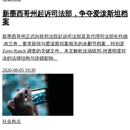
新墨西哥州起诉司法部，争夺爱泼斯坦档
案
新墨西哥州正式向联邦法院起诉司法部及其代理司法部长托德
·布兰奇，要求获得与爱泼斯坦案相关的未删节档案，特别是
Zorro Ranch 调查的关键文件。本文解析这场联邦-州透明度对
决的法律结构与连锁影响。
2026-08-05 19:39
社会热点