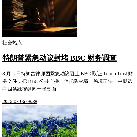
社会热点
特朗普紧急动议封堵 BBC 财务调查
8 月 5 日特朗普律师团紧急动议阻止 BBC 取证 Trump Trust 财
务文件，把 BBC 公共广播、信托防火墙、跨境司法、中期选
举四条线按到同一张桌面
2026-08-06 08:38