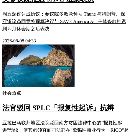
周五深夜达成协议：参议院多数党领袖 Thune 与特朗普、保
守派议员同意将预算决议与 SAVE America Act 主体条款推迟
到 8 月休会期之后表决
2026-08-08 04:33
社会热点
法官驳回 SPLC「报复性起诉」抗辩
亚拉巴马联邦地区法院驳回南方贫困法律中心的"报复性起
诉"动议，使其必须直面司法部在"欺骗性商业行为 + RICO"起