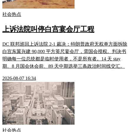
社会热点
上诉法院叫停白宫宴会厅工程
DC 联邦巡回上诉法院 2-1 裁决：特朗普政府无权单方面拆除
白宫东翼兴建 90,000 平方英尺宴会厅，需国会授权。判决书
明确每一位总统都是临时使用者，不是所有者。14 天 stay
期、8 月国会休会前、89 天中期选举三条政治时间线交汇。
2026-08-07 16:34
社会热点