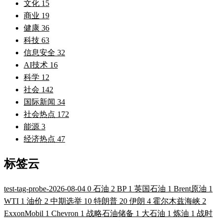
文化
15
商业
19
健康
36
科技
63
信息安全
32
AI技术
16
科学
12
社会
142
国际新闻
34
社会热点
172
能源
3
经济热点
47
标签云
test-tag-probe-2026-08-04
0
石油
2
BP
1
英国石油
1
Brent原油
1
WTI
1
油价
2
中期选举
10
特朗普
20
伊朗
4
霍尔木兹海峡
2
ExxonMobil
1
Chevron
1
战略石油储备
1
大石油
1
炼油
1
战时