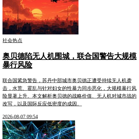
社会热点
奥贝德陷无人机围城，联合国警告大规模
暴行风险
联合国紧急警告，苏丹中部城市奥贝德正遭受持续无人机袭
击，水荒、霍乱与针对妇女的性暴力同步恶化，大规模暴行风
险显著上升。本文解析奥贝德的战略价值、无人机对城市战的
改写，以及国际反应低密度的成因。
2026-08-07 09:54