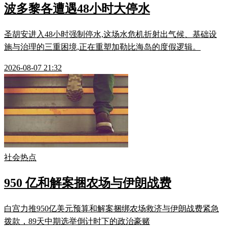
波多黎各遭遇48小时大停水
圣胡安进入48小时强制停水,这场水危机折射出气候、基础设
施与治理的三重困境,正在重塑加勒比海岛的度假逻辑。
2026-08-07 21:32
社会热点
950 亿和解案捆农场与伊朗战费
白宫力推950亿美元预算和解案捆绑农场救济与伊朗战费紧急
拨款，89天中期选举倒计时下的政治豪赌