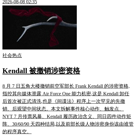
2026-08-08 02:35
社会热点
Kendall 被撤销涉密资格
8 月 7 日五角大楼撤销前空军部长 Frank Kendall 的涉密资格,
指控其向媒体泄露 Air Force One 能力机密,这是 Kendall 卸任
后首次被正式清洗,也是《间谍法》程序上一次罕见的先撤
销、后观望中间状态。本文拆解事件核心动作、触发点、
NYT 7 月传票风暴、Kendall 履历政治含义、同日四件动作矩
阵、30/60/90 天四种结局,以及前部长级人物涉密身份该由谁管
的程序真空。