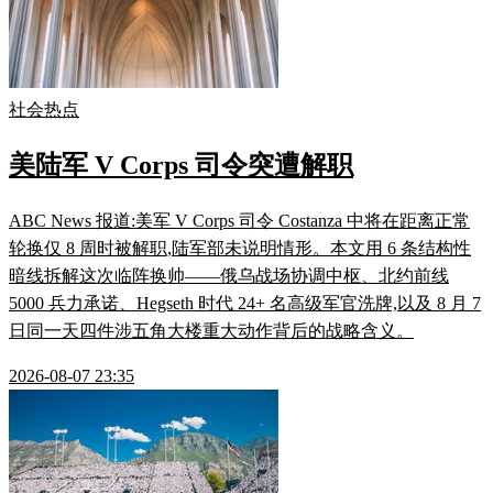
社会热点
美陆军 V Corps 司令突遭解职
ABC News 报道:美军 V Corps 司令 Costanza 中将在距离正常
轮换仅 8 周时被解职,陆军部未说明情形。本文用 6 条结构性
暗线拆解这次临阵换帅——俄乌战场协调中枢、北约前线
5000 兵力承诺、Hegseth 时代 24+ 名高级军官洗牌,以及 8 月 7
日同一天四件涉五角大楼重大动作背后的战略含义。
2026-08-07 23:35