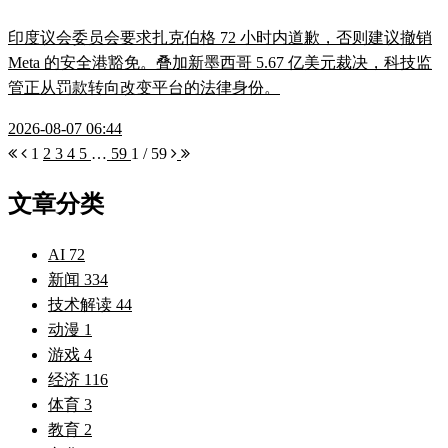
印度议会委员会要求扎克伯格 72 小时内道歉，否则建议撤销
Meta 的安全港豁免。叠加新墨西哥 5.67 亿美元裁决，科技监
管正从罚款转向改变平台的法律身份。
2026-08-07 06:44
1
2
3
4
5
…
59
1 / 59
文章分类
AI
72
新闻
334
技术解读
44
动漫
1
游戏
4
经济
116
体育
3
教育
2