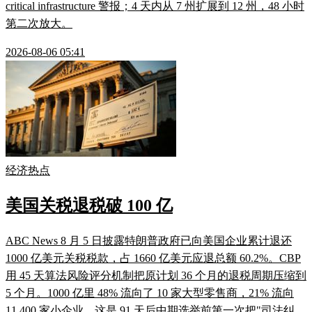
critical infrastructure 警报；4 天内从 7 州扩展到 12 州，48 小时
第二次放大。
2026-08-06 05:41
经济热点
美国关税退税破 100 亿
ABC News 8 月 5 日披露特朗普政府已向美国企业累计退还
1000 亿美元关税税款，占 1660 亿美元应退总额 60.2%。CBP
用 45 天算法风险评分机制把原计划 36 个月的退税周期压缩到
5 个月。1000 亿里 48% 流向了 10 家大型零售商，21% 流向
11,400 家小企业。这是 91 天后中期选举前第一次把"司法纠