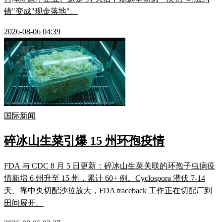
错"变成"现金落地"。
2026-08-06 04:39
国际新闻
碎冰山生菜引爆 15 州环孢疫情
FDA 与 CDC 8 月 5 日更新：碎冰山生菜关联的环孢子虫病疫
情新增 6 州升至 15 州，累计 60+ 例。Cyclospora 潜伏 7-14
天、靠中央切配沙拉放大，FDA traceback 工作正在切配厂到
田间展开。