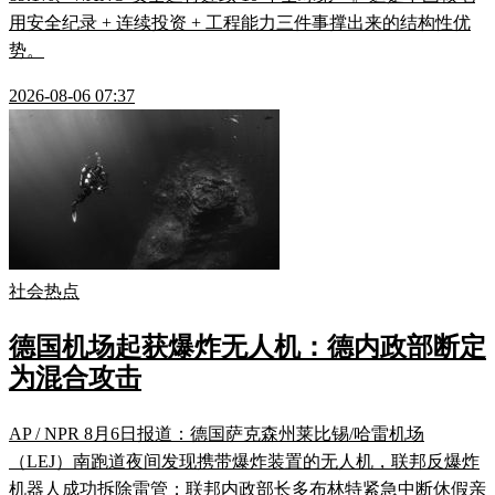
用安全纪录 + 连续投资 + 工程能力三件事撑出来的结构性优
势。
2026-08-06 07:37
社会热点
德国机场起获爆炸无人机：德内政部断定
为混合攻击
AP / NPR 8月6日报道：德国萨克森州莱比锡/哈雷机场
（LEJ）南跑道夜间发现携带爆炸装置的无人机，联邦反爆炸
机器人成功拆除雷管；联邦内政部长多布林特紧急中断休假亲