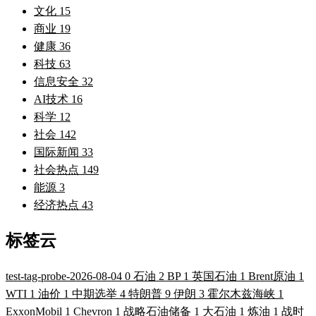
文化
15
商业
19
健康
36
科技
63
信息安全
32
AI技术
16
科学
12
社会
142
国际新闻
33
社会热点
149
能源
3
经济热点
43
标签云
test-tag-probe-2026-08-04
0
石油
2
BP
1
英国石油
1
Brent原油
1
WTI
1
油价
1
中期选举
4
特朗普
9
伊朗
3
霍尔木兹海峡
1
ExxonMobil
1
Chevron
1
战略石油储备
1
大石油
1
炼油
1
战时