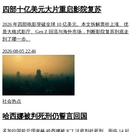
四部十亿美元大片重启影院复苏
2026 年四部电影突破全球 10 亿美元。本文拆解票价上涨、优
质大格式影厅、Gen Z 回流与海外市场，判断影院复苏到底走
到了哪一步。
2026-08-05 22:46
社会热点
哈西娜被判死刑仍誓言回国
孟加拉国前总理谢赫·哈西娜被 ICT 法庭判处死刑，面临 14 起