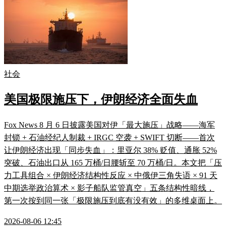
社会
美国极限施压下，伊朗经济全面失血
Fox News 8 月 6 日披露美国对伊「最大施压」战略——海军
封锁 + 石油经纪人制裁 + IRGC 空袭 + SWIFT 切断——首次
让伊朗经济出现「同步失血」：里亚尔 38% 贬值、通胀 52%
突破、石油出口从 165 万桶/日腰斩至 70 万桶/日。本文把「压
力工具组合 × 伊朗经济结构性反应 × 中俄伊三角失语 × 91 天
中期选举政治算术 × 影子船队监管真空」五条结构性暗线，
第一次按到同一张「极限施压到底有没有效」的多维桌面上。
2026-08-06 12:45