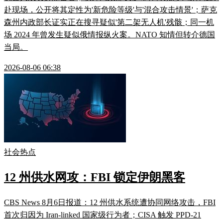
赴现场，公开将其定性为'新危险等级'与'混合攻击情景'；萨克
森州内政部长证实正在搜寻疑似'第二架无人机'残骸；同一机
场 2024 年曾发生疑似俄情报纵火案。NATO 知情但转介德国
当局。
2026-08-06 06:38
社会热点
12 州供水网攻：FBI 锁定伊朗黑客
CBS News 8月6日报道：12 州供水系统遭协同网络攻击，FBI
首次归因为 Iran-linked 国家级行为者；CISA 触发 PPD-21