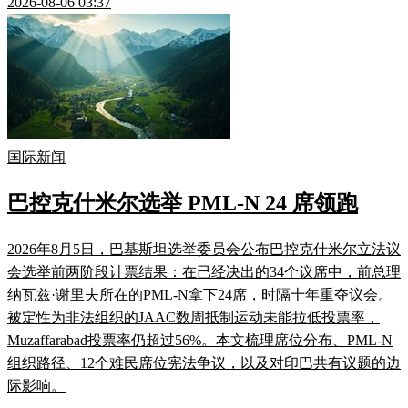
2026-08-06 03:37
国际新闻
巴控克什米尔选举 PML-N 24 席领跑
2026年8月5日，巴基斯坦选举委员会公布巴控克什米尔立法议
会选举前两阶段计票结果：在已经决出的34个议席中，前总理
纳瓦兹·谢里夫所在的PML-N拿下24席，时隔十年重夺议会。
被定性为非法组织的JAAC数周抵制运动未能拉低投票率，
Muzaffarabad投票率仍超过56%。本文梳理席位分布、PML-N
组织路径、12个难民席位宪法争议，以及对印巴共有议题的边
际影响。