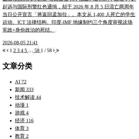
起诉与国际刑警红色通缉，却于 2026 年 8 月 5 日流亡两周年
当日公开宣言「将返回孟加拉」。本文从 1,400 人死亡的学生
运动、ICT 法律结构、印度-IMF 地缘制约三个角度审视这场
宪政+身份政治的死结。
2026-08-05 21:41
1
2
3
4
5
…
58
1 / 58
文章分类
AI
72
新闻
333
技术解读
44
动漫
1
游戏
4
经济
116
体育
3
教育
2