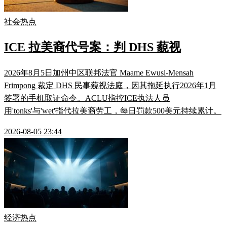
社会热点
ICE 拉美裔代号案：判 DHS 藐视
2026年8月5日加州中区联邦法官 Maame Ewusi-Mensah
Frimpong 裁定 DHS 民事藐视法庭，因其拖延执行2026年1月
签署的手机取证命令。ACLU指控ICE执法人员
用'tonks'与'wet'指代拉美裔劳工，每日罚款500美元持续累计。
2026-08-05 23:44
经济热点