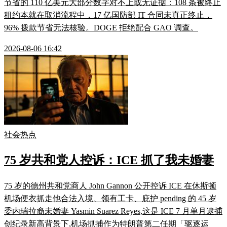
节省的 110 亿美元大部分数字对不上或无证据：108 条被终止
租约本就在取消流程中，17 亿国防部 IT 合同未真正终止，
96% 拨款节省无法核验。DOGE 拒绝配合 GAO 调查。
2026-08-06 16:42
社会热点
75 岁共和党人控诉：ICE 抓了我未婚妻
75 岁的德州共和党商人 John Gannon 公开控诉 ICE 在休斯顿
机场便衣抓走他合法入境、领有工卡、庇护 pending 的 45 岁
委内瑞拉裔未婚妻 Yasmin Suarez Reyes,这是 ICE 7 月单月逮捕
创纪录新高背景下,机场抓捕作为特朗普第二任期「驱逐运