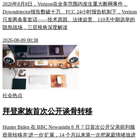
2026年8月8日，Verizon在全美范围内发生重大断网事件，
Downdetector报告数破十万。FCC 24小时报告机制下，Verizon
只发两条客套话——技术原因、法律追责、110天中期选举的
隐形战场，三层视角深度解读
2026-08-09 00:38
社会热点
拜登家族首次公开谈骨转移
Hunter Biden 在 BBC Newsnight 8 月 7 日首次公开父亲前列腺
癌骨转移并'进一步'扩展，14 个月以来第一次把家庭情绪放进