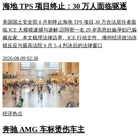
海地 TPS 项目终止：30 万人面临驱逐
美国国土安全部 8 月初终止海地 TPS 项目,30 万合法居住者面
临 ICE 大规模逮捕与递解;迈阿密一名 29 岁高危妊娠孕妇已躲
藏在家。本文梳理法律边界、ICE 行动文件、佛州经济政治连
锁反应与最高法院 6 月 5–4 判决后的法律窗口
2026-08-09 02:38
经济热点
奔驰 AMG 车标烫伤车主