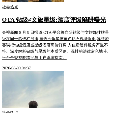
社会热点
OTA 钻级≠文旅星级:酒店评级陷阱曝光
央视新闻 8 月 9 日报道,OTA 平台将自研钻级与文旅部挂牌星
级在同一筛选栏混排,黄色五角星与黄色钻石视觉近似,导致游
客误把钻级酒店当星级酒店高价订房,入住后硬件服务严重不
符。深度解析钻级与星级的本质区别、混排的法律灰色地带、
平台合规整改路径与用户避坑指南。
2026-08-09 04:37
社会热点