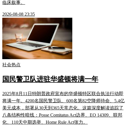
临床叙事。
2026-08-08 23:35
社会热点
国民警卫队进驻华盛顿将满一年
2025年8月11日特朗普政府宣布的华盛顿特区联合执法行动即
将满一年。4200名国民警卫队、600名第82空降师待命、5.4亿
美元成本，部署从30天到365天常态化。这篇深度解读追踪了
八条结构性暗线：Posse Comitatus Act边界、EO 14309、联邦
化、110天中期选举、Home Rule Act张力。