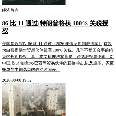
经济热点
86 比 11 通过:特朗普将获 100% 关税授
权
美国参议院以 86 比 11 通过《2026 年俄罗斯制裁法案》,首次
为白宫提供对贸易伙伴最高 100% 关税、几乎不受国会事前约
束的长期授权工具。本文梳理法案背景、跨党派投票逻辑、对
中国/欧盟/加拿大/巴西等贸易伙伴的直接冲击,以及通胀、家庭
账单与中期选举的政治时间表。
2026-08-08 19:32