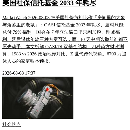
美国社保信托基金 2033 年耗尽
MarketWatch 2026-08-08 把美国社保危机比作「房间里的大象
与角落里的老鼠」：OASI 信托基金 2033 年耗尽、届时只能
兑付 79% 福利；国会在 7 年立法窗口里只剩加税、削减福
利、延后退休年龄三种方案可选，而 110 天中期选举前谁都不
愿先动手。本文拆解 OASI/DI 双基金结构、四种药方财政测
算、1983 vs 2026 政治地形对比、Z 世代跨代视角。6700 万退
休人员的家庭账本预报。
2026-08-08 17:37
社会热点