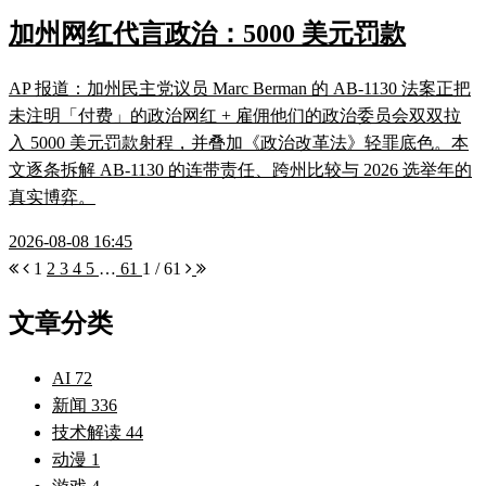
加州网红代言政治：5000 美元罚款
AP 报道：加州民主党议员 Marc Berman 的 AB-1130 法案正把
未注明「付费」的政治网红 + 雇佣他们的政治委员会双双拉
入 5000 美元罚款射程，并叠加《政治改革法》轻罪底色。本
文逐条拆解 AB-1130 的连带责任、跨州比较与 2026 选举年的
真实博弈。
2026-08-08 16:45
1
2
3
4
5
…
61
1 / 61
文章分类
AI
72
新闻
336
技术解读
44
动漫
1