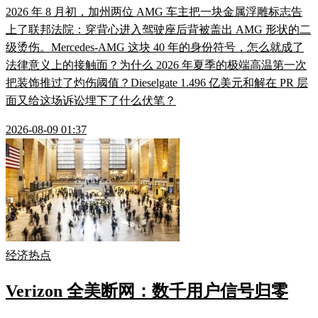
2026 年 8 月初，加州两位 AMG 车主把一块金属浮雕标志告
上了联邦法院：穿背心进入驾驶座后背被盖出 AMG 形状的二
级烫伤。Mercedes-AMG 这块 40 年的身份符号，怎么就成了
法律意义上的接触面？为什么 2026 年夏季的极端高温第一次
把装饰推过了灼伤阈值？Dieselgate 1.496 亿美元和解在 PR 层
面又给这场诉讼埋下了什么伏笔？
2026-08-09 01:37
经济热点
Verizon 全美断网：数千用户信号归零