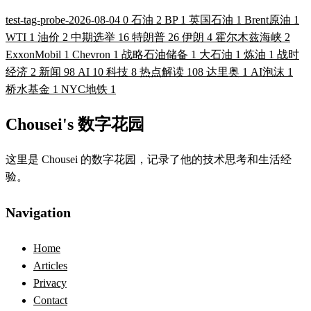
test-tag-probe-2026-08-04
0
石油
2
BP
1
英国石油
1
Brent原油
1
WTI
1
油价
2
中期选举
16
特朗普
26
伊朗
4
霍尔木兹海峡
2
ExxonMobil
1
Chevron
1
战略石油储备
1
大石油
1
炼油
1
战时
经济
2
新闻
98
AI
10
科技
8
热点解读
108
达里奥
1
AI泡沫
1
桥水基金
1
NYC地铁
1
Chousei's 数字花园
这里是 Chousei 的数字花园，记录了他的技术思考和生活经
验。
Navigation
Home
Articles
Privacy
Contact