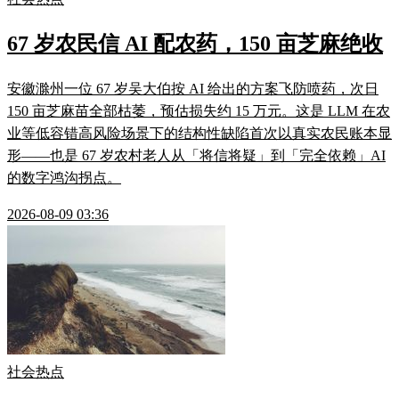
67 岁农民信 AI 配农药，150 亩芝麻绝收
安徽滁州一位 67 岁吴大伯按 AI 给出的方案飞防喷药，次日
150 亩芝麻苗全部枯萎，预估损失约 15 万元。这是 LLM 在农
业等低容错高风险场景下的结构性缺陷首次以真实农民账本显
形——也是 67 岁农村老人从「将信将疑」到「完全依赖」AI
的数字鸿沟拐点。
2026-08-09 03:36
社会热点