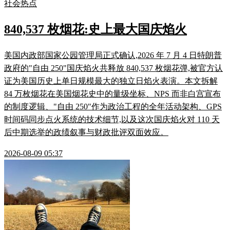
社会热点
840,537 枚烟花:史上最大国庆焰火
美国内政部国家公园管理局正式确认,2026 年 7 月 4 日特朗普
政府的"自由 250"国庆焰火共释放 840,537 枚烟花弹,被官方认
证为美国历史上单日规模最大的独立日焰火表演。本文拆解
84 万枚烟花在美国烟花史中的量级坐标、NPS 而非白宫宣布
的制度逻辑、"自由 250"作为政治工程的全年活动架构、GPS
时间码同步点火系统的技术细节,以及这次国庆焰火对 110 天
后中期选举的政绩叙事与财政批评双面效应。
2026-08-09 05:37