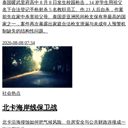
泰国暖武里府高中 8 月 8 日发生校园枪击，14 岁学生用祖父
名下合法登记手枪射杀 5 名教职员工、伤 23 人后自杀，作案
前先在家中杀害祖父母。泰国是亚洲民间枪支保有率最高的国
家之一，案件再次暴露出家庭合法枪支泄漏与未成年人预警机
制缺失的结构性问题。
2026-08-08 07:34
社会热点
北卡海岸线保卫战
北卡沿海侵蚀如何把气候风险、住房安全与公共财政连接成一