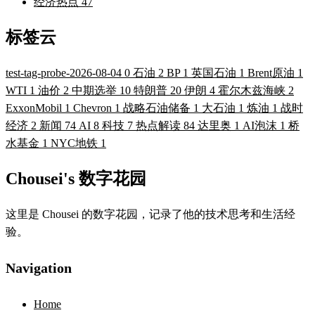
经济热点
47
标签云
test-tag-probe-2026-08-04
0
石油
2
BP
1
英国石油
1
Brent原油
1
WTI
1
油价
2
中期选举
10
特朗普
20
伊朗
4
霍尔木兹海峡
2
ExxonMobil
1
Chevron
1
战略石油储备
1
大石油
1
炼油
1
战时
经济
2
新闻
74
AI
8
科技
7
热点解读
84
达里奥
1
AI泡沫
1
桥
水基金
1
NYC地铁
1
Chousei's 数字花园
这里是 Chousei 的数字花园，记录了他的技术思考和生活经
验。
Navigation
Home