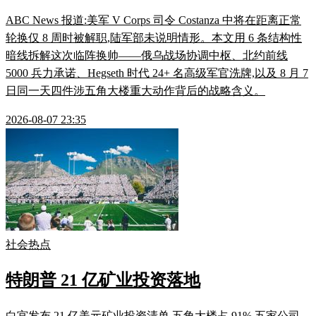
ABC News 报道:美军 V Corps 司令 Costanza 中将在距离正常
轮换仅 8 周时被解职,陆军部未说明情形。本文用 6 条结构性
暗线拆解这次临阵换帅——俄乌战场协调中枢、北约前线
5000 兵力承诺、Hegseth 时代 24+ 名高级军官洗牌,以及 8 月 7
日同一天四件涉五角大楼重大动作背后的战略含义。
2026-08-07 23:35
社会热点
特朗普 21 亿矿业投资落地
白宫发布 21 亿美元矿业投资清单,五角大楼占 91%,五家公司