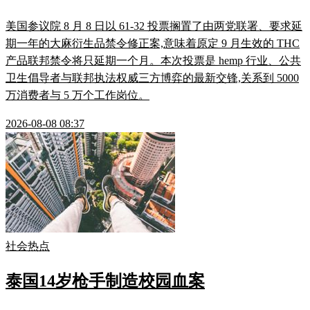
美国参议院 8 月 8 日以 61-32 投票搁置了由两党联署、要求延
期一年的大麻衍生品禁令修正案,意味着原定 9 月生效的 THC
产品联邦禁令将只延期一个月。本次投票是 hemp 行业、公共
卫生倡导者与联邦执法权威三方博弈的最新交锋,关系到 5000
万消费者与 5 万个工作岗位。
2026-08-08 08:37
社会热点
泰国14岁枪手制造校园血案