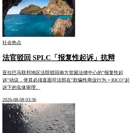
社会热点
法官驳回 SPLC「报复性起诉」抗辩
亚拉巴马联邦地区法院驳回南方贫困法律中心的"报复性起
诉"动议，使其必须直面司法部在"欺骗性商业行为 + RICO"起
诉下的实体审理。
2026-08-08 03:36