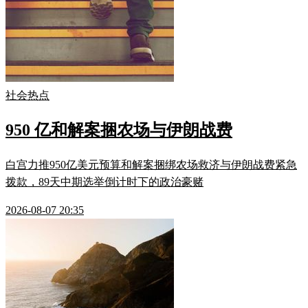
社会热点
950 亿和解案捆农场与伊朗战费
白宫力推950亿美元预算和解案捆绑农场救济与伊朗战费紧急
拨款，89天中期选举倒计时下的政治豪赌
2026-08-07 20:35