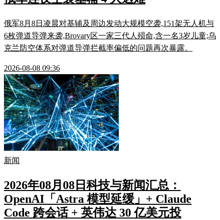
俄军8月8日凌晨对基辅及周边发动大规模空袭,151架无人机与
6枚弹道导弹来袭,Brovary区一家三代人殒命,含一名3岁儿童;乌
克兰防空体系对弹道导弹拦截率偏低的问题再次暴露。
2026-08-08 09:36
新闻
2026年08月08日科技与新闻汇总：
OpenAI「Astra 模型延缓」+ Claude
Code 跨会话 + 英伟达 30 亿美元投