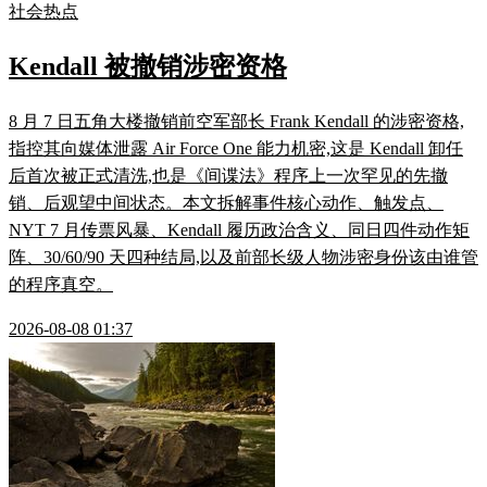
社会热点
Kendall 被撤销涉密资格
8 月 7 日五角大楼撤销前空军部长 Frank Kendall 的涉密资格,
指控其向媒体泄露 Air Force One 能力机密,这是 Kendall 卸任
后首次被正式清洗,也是《间谍法》程序上一次罕见的先撤
销、后观望中间状态。本文拆解事件核心动作、触发点、
NYT 7 月传票风暴、Kendall 履历政治含义、同日四件动作矩
阵、30/60/90 天四种结局,以及前部长级人物涉密身份该由谁管
的程序真空。
2026-08-08 01:37