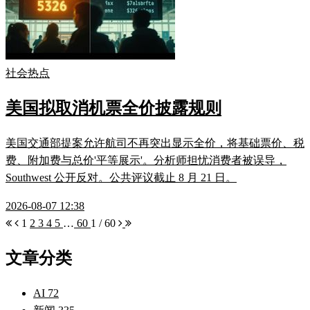
社会热点
美国拟取消机票全价披露规则
美国交通部提案允许航司不再突出显示全价，将基础票价、税
费、附加费与总价'平等展示'。分析师担忧消费者被误导，
Southwest 公开反对。公共评议截止 8 月 21 日。
2026-08-07 12:38
1
2
3
4
5
…
60
1 / 60
文章分类
AI
72