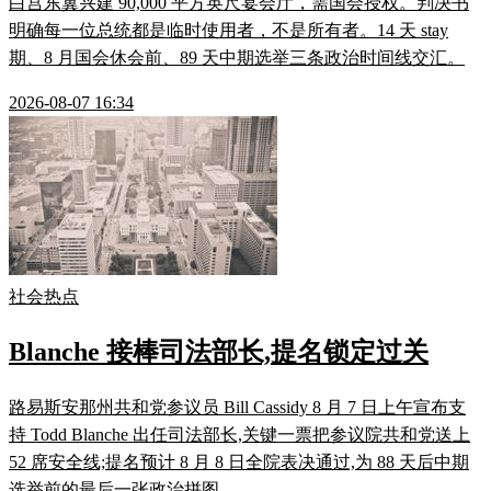
白宫东翼兴建 90,000 平方英尺宴会厅，需国会授权。判决书
明确每一位总统都是临时使用者，不是所有者。14 天 stay
期、8 月国会休会前、89 天中期选举三条政治时间线交汇。
2026-08-07 16:34
社会热点
Blanche 接棒司法部长,提名锁定过关
路易斯安那州共和党参议员 Bill Cassidy 8 月 7 日上午宣布支
持 Todd Blanche 出任司法部长,关键一票把参议院共和党送上
52 席安全线;提名预计 8 月 8 日全院表决通过,为 88 天后中期
选举前的最后一张政治拼图。