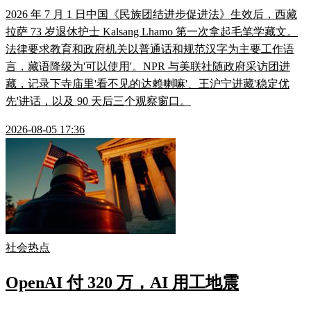
2026 年 7 月 1 日中国《民族团结进步促进法》生效后，西藏
拉萨 73 岁退休护士 Kalsang Lhamo 第一次拿起毛笔学藏文。
法律要求教育和政府机关以普通话和规范汉字为主要工作语
言，藏语降级为'可以使用'。NPR 与美联社随政府采访团进
藏，记录下寺庙里'看不见的达赖喇嘛'、王沪宁进藏'稳定优
先'讲话，以及 90 天后三个观察窗口。
2026-08-05 17:36
社会热点
OpenAI 付 320 万，AI 用工地震