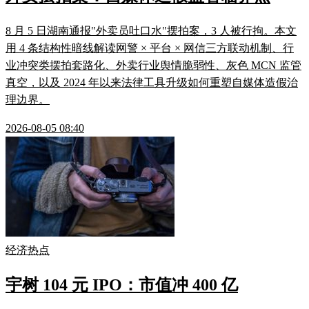
8 月 5 日湖南通报"外卖员吐口水"摆拍案，3 人被行拘。本文
用 4 条结构性暗线解读网警 × 平台 × 网信三方联动机制、行
业冲突类摆拍套路化、外卖行业舆情脆弱性、灰色 MCN 监管
真空，以及 2024 年以来法律工具升级如何重塑自媒体造假治
理边界。
2026-08-05 08:40
经济热点
宇树 104 元 IPO：市值冲 400 亿