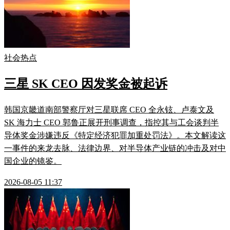
社会热点
三星 SK CEO 因发奖金被起诉
韩国京畿道南部警察厅对三星联席 CEO 全永铉、卢泰文及
SK 海力士 CEO 郭鲁正展开刑事调查，指控其与工会谈判半
导体奖金涉嫌违反《特定经济犯罪加重处罚法》。本文解读这
一事件的来龙去脉、法律边界、对半导体产业链的冲击及对中
国企业的镜鉴。
2026-08-05 11:37