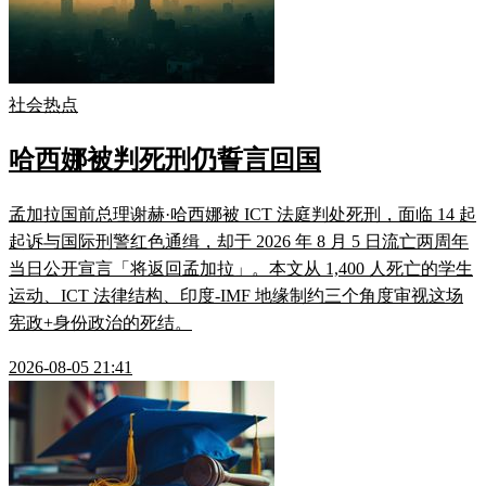
社会热点
哈西娜被判死刑仍誓言回国
孟加拉国前总理谢赫·哈西娜被 ICT 法庭判处死刑，面临 14 起
起诉与国际刑警红色通缉，却于 2026 年 8 月 5 日流亡两周年
当日公开宣言「将返回孟加拉」。本文从 1,400 人死亡的学生
运动、ICT 法律结构、印度-IMF 地缘制约三个角度审视这场
宪政+身份政治的死结。
2026-08-05 21:41