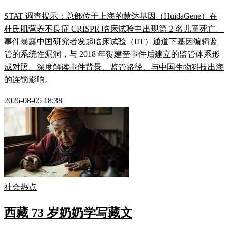
STAT 调查揭示：总部位于上海的慧达基因（HuidaGene）在
杜氏肌营养不良症 CRISPR 临床试验中出现第 2 名儿童死亡。
事件暴露中国研究者发起临床试验（IIT）通道下基因编辑监
管的系统性漏洞，与 2018 年贺建奎事件后建立的监管体系形
成对照。深度解读事件背景、监管路径、与中国生物科技出海
的连锁影响。
2026-08-05 18:38
社会热点
西藏 73 岁奶奶学写藏文