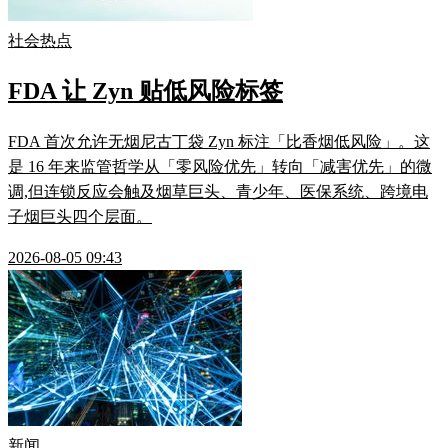
社会热点
FDA 让 Zyn 贴低风险标签
FDA 首次允许无烟尼古丁袋 Zyn 标注「比香烟低风险」。这
是 16 年来监管哲学从「零风险优先」转向「减害优先」的微
调,但连锁反应会触及烟草巨头、青少年、医保系统、跨境电
子烟巨头四个层面。
2026-08-05 09:43
新闻