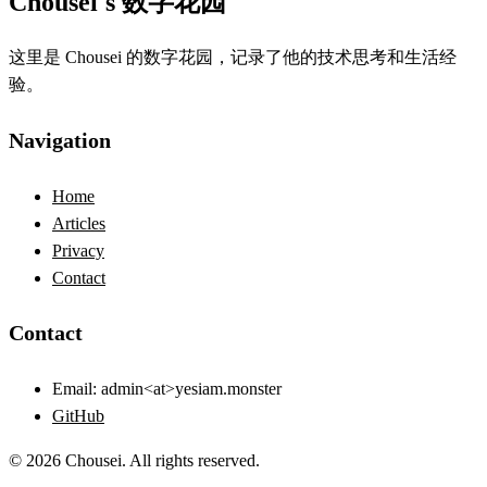
Chousei's 数字花园
这里是 Chousei 的数字花园，记录了他的技术思考和生活经
验。
Navigation
Home
Articles
Privacy
Contact
Contact
Email:
admin<at>yesiam.monster
GitHub
© 2026 Chousei. All rights reserved.