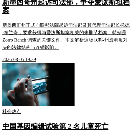
新墨西哥州起诉司法部，争夺爱泼斯坦档
案
新墨西哥州正式向联邦法院起诉司法部及其代理司法部长托德
·布兰奇，要求获得与爱泼斯坦案相关的未删节档案，特别是
Zorro Ranch 调查的关键文件。本文解析这场联邦-州透明度对
决的法律结构与连锁影响。
2026-08-05 19:39
社会热点
中国基因编辑试验第 2 名儿童死亡