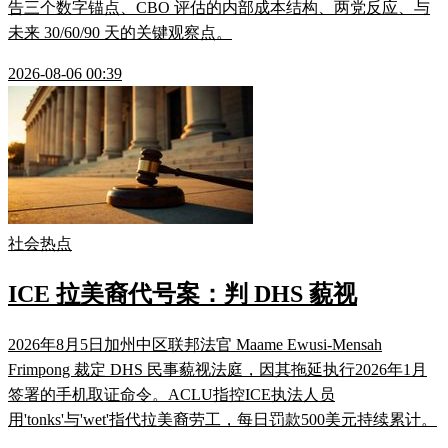
告三个数字锚点、CBO 评估的内部成本结构、两党反应、与
未来 30/60/90 天的关键观察点。
2026-08-06 00:39
社会热点
ICE 拉美裔代号案：判 DHS 藐视
2026年8月5日加州中区联邦法官 Maame Ewusi-Mensah
Frimpong 裁定 DHS 民事藐视法庭，因其拖延执行2026年1月
签署的手机取证命令。ACLU指控ICE执法人员
用'tonks'与'wet'指代拉美裔劳工，每日罚款500美元持续累计。