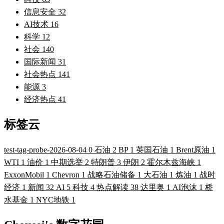
信息安全
32
AI技术
16
科学
12
社会
140
国际新闻
31
社会热点
141
能源
3
经济热点
41
标签云
test-tag-probe-2026-08-04
0
石油
2
BP
1
英国石油
1
Brent原油
1
WTI
1
油价
1
中期选举
2
特朗普
3
伊朗
2
霍尔木兹海峡
1
ExxonMobil
1
Chevron
1
战略石油储备
1
大石油
1
炼油
1
战时
经济
1
新闻
32
AI
5
科技
4
热点解读
38
达里奥
1
AI泡沫
1
桥
水基金
1
NYC地铁
1