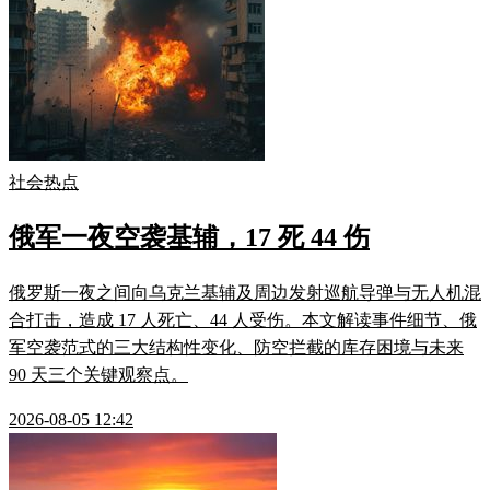
社会热点
俄军一夜空袭基辅，17 死 44 伤
俄罗斯一夜之间向乌克兰基辅及周边发射巡航导弹与无人机混
合打击，造成 17 人死亡、44 人受伤。本文解读事件细节、俄
军空袭范式的三大结构性变化、防空拦截的库存困境与未来
90 天三个关键观察点。
2026-08-05 12:42