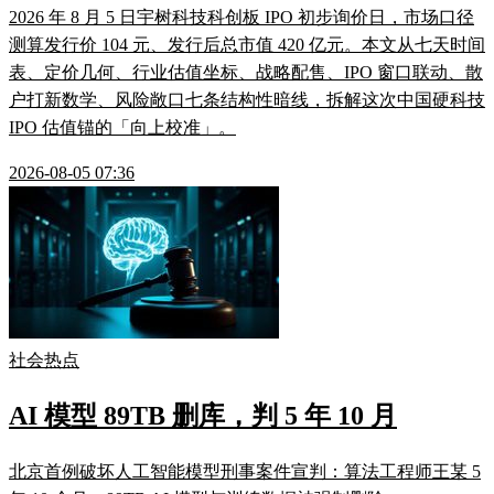
2026 年 8 月 5 日宇树科技科创板 IPO 初步询价日，市场口径
测算发行价 104 元、发行后总市值 420 亿元。本文从七天时间
表、定价几何、行业估值坐标、战略配售、IPO 窗口联动、散
户打新数学、风险敞口七条结构性暗线，拆解这次中国硬科技
IPO 估值锚的「向上校准」。
2026-08-05 07:36
社会热点
AI 模型 89TB 删库，判 5 年 10 月
北京首例破坏人工智能模型刑事案件宣判：算法工程师王某 5