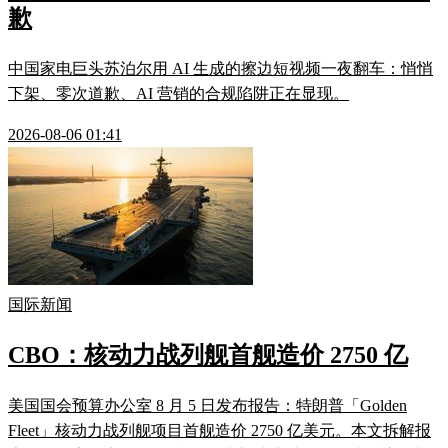
歉
中国家电巨头苏泊尔用 AI 生成的擦边短视频一夜翻车：悄悄
下架、零次道歉、AI 营销的合规陷阱正在显现。
2026-08-06 01:41
国际新闻
CBO：核动力战列舰首舰造价 2750 亿
美国国会预算办公室 8 月 5 日发布报告：特朗普「Golden
Fleet」核动力战列舰项目首舰造价 2750 亿美元。本文拆解报