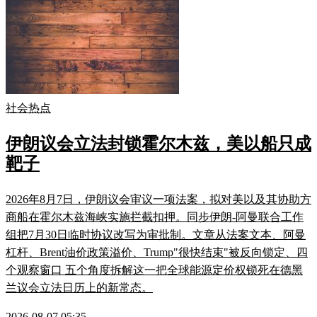
社会热点
伊朗议会立法封锁霍尔木兹，美以船只成
靶子
2026年8月7日，伊朗议会审议一项法案，拟对美以及其协助方
商船在霍尔木兹海峡实施拦截扣押。同步伊朗-阿曼联合工作
组把7月30日临时协议改写为审批制。文章从法案文本、阿曼
杠杆、Brent油价政策溢价、Trump"很快结束"被反向锁定、四
个观察窗口 五个角度拆解这一把全球能源定价权锁死在德黑
兰议会立法日历上的新常态。
2026-08-07 05:35