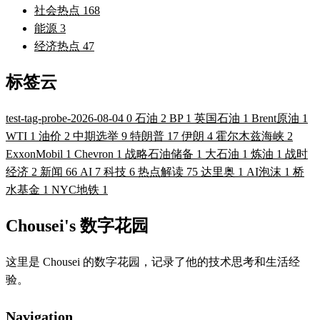
社会热点
168
能源
3
经济热点
47
标签云
test-tag-probe-2026-08-04
0
石油
2
BP
1
英国石油
1
Brent原油
1
WTI
1
油价
2
中期选举
9
特朗普
17
伊朗
4
霍尔木兹海峡
2
ExxonMobil
1
Chevron
1
战略石油储备
1
大石油
1
炼油
1
战时
经济
2
新闻
66
AI
7
科技
6
热点解读
75
达里奥
1
AI泡沫
1
桥
水基金
1
NYC地铁
1
Chousei's 数字花园
这里是 Chousei 的数字花园，记录了他的技术思考和生活经
验。
Navigation