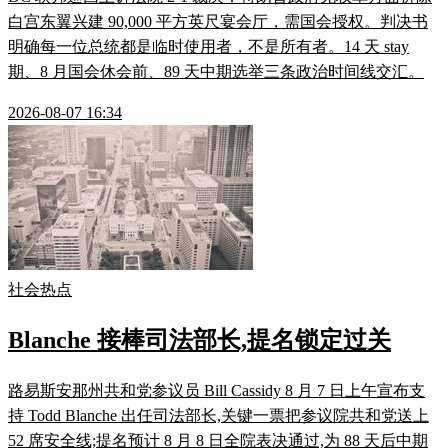
白宫东翼兴建 90,000 平方英尺宴会厅，需国会授权。判决书
明确每一位总统都是临时使用者，不是所有者。14 天 stay
期、8 月国会休会前、89 天中期选举三条政治时间线交汇。
2026-08-07 16:34
社会热点
Blanche 接棒司法部长,提名锁定过关
路易斯安那州共和党参议员 Bill Cassidy 8 月 7 日上午宣布支
持 Todd Blanche 出任司法部长,关键一票把参议院共和党送上
52 席安全线;提名预计 8 月 8 日全院表决通过,为 88 天后中期