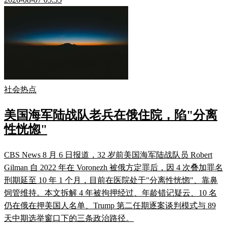
社会热点
美国海军陆战队老兵在俄住院，陷"分离
性恍惚"
CBS News 8 月 6 日报道，32 岁前美国海军陆战队员 Robert
Gilman 自 2022 年在 Voronezh 被俄方定罪后，因 4 次叠加罪名
刑期延至 10 年 1 个月，目前在医院处于"分离性恍惚"、靠鼻
饲管维持。本文拆解 4 年被拘押经过、年龄错记疑云、10 名
仍在俄在押美国人名单、Trump 第二任期逐案谈判模式与 89
天中期选举窗口下的三条政治路径。