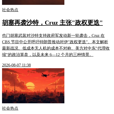
社会热点
胡塞再袭沙特，Cruz 主张"政权更迭"
也门胡塞武装对沙特支持政府军发动新一轮袭击，Cruz 在
CBS 节目中公开呼吁特朗普推动对伊"政权更迭"。本文解析
最新战况、低成本无人机的成本不对称、美方对中东"代理收
缩"的政治算盘，以及未来 6—12 个月的三种情景。
2026-08-07 11:38
社会热点