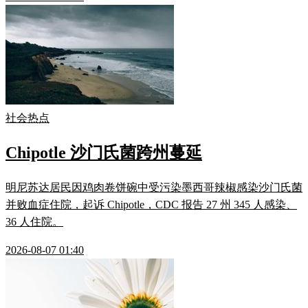
社会热点
Chipotle 沙门氏菌跨州蔓延
明尼苏达居民因鸡肉卷饼碗中受污染墨西哥辣椒感染沙门氏菌
并败血症住院，起诉 Chipotle，CDC 报告 27 州 345 人感染、
36 人住院。
2026-08-07 01:40