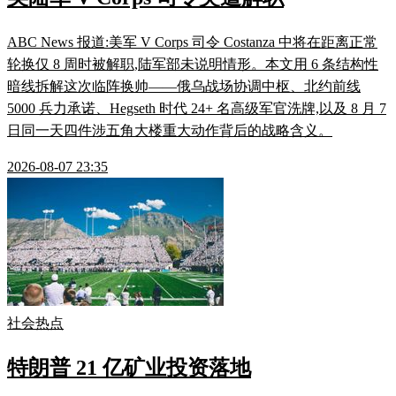
ABC News 报道:美军 V Corps 司令 Costanza 中将在距离正常
轮换仅 8 周时被解职,陆军部未说明情形。本文用 6 条结构性
暗线拆解这次临阵换帅——俄乌战场协调中枢、北约前线
5000 兵力承诺、Hegseth 时代 24+ 名高级军官洗牌,以及 8 月 7
日同一天四件涉五角大楼重大动作背后的战略含义。
2026-08-07 23:35
社会热点
特朗普 21 亿矿业投资落地