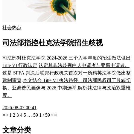
社会热点
司法部指控杜克法学院招生歧视
司法部对杜克法学院 2024-2026 三个入学年度的招生做法做出
Title VI 行政认定,认定其非法歧视白人申请者与亚裔申请者。
这是 SFFA 判决后联邦行政机关首次对一所精英法学院做出整
建制审查,本文结合 Title VI 执法路径、司法部民权司工具箱切
换、亚裔选民画像与 2026 中期选举,解析其法律与政治双重维
度。
2026-08-07 00:41
1
2
3
4
5
…
59
1 / 59
文章分类