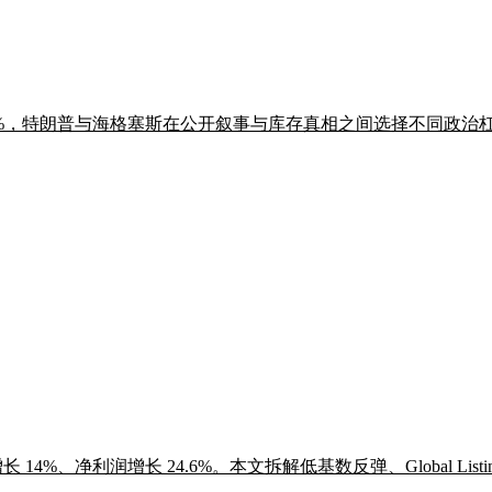
-51%，特朗普与海格塞斯在公开叙事与库存真相之间选择不同政治
收增长 14%、净利润增长 24.6%。本文拆解低基数反弹、Global Li