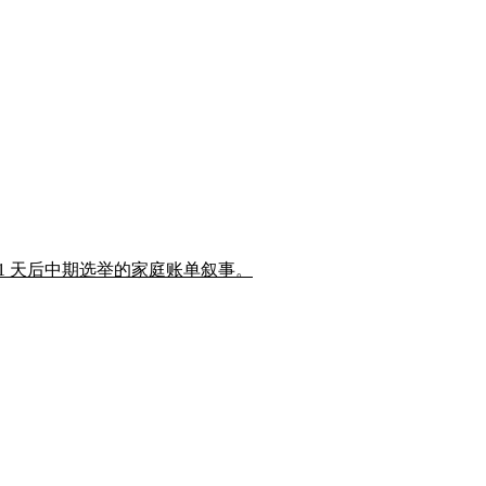
豁免,瞄准 91 天后中期选举的家庭账单叙事。