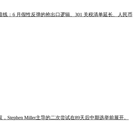
性暗线：6 月假性反弹的抢出口逻辑、301 关税清单延长、人民币
phen Miller主导的二次尝试在89天后中期选举前展开。