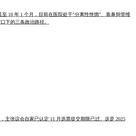
叠加罪名刑期延至 10 年 1 个月，目前在医院处于"分离性恍惚"、靠鼻饲管维
举窗口下的三条政治路径。
重划宪法修正案，主张议会自家已认定 11 月选票提交期限已过。这是 2025