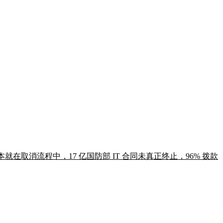
本就在取消流程中，17 亿国防部 IT 合同未真正终止，96% 拨款