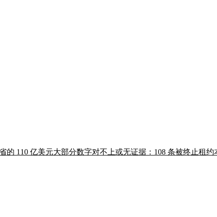
节省的 110 亿美元大部分数字对不上或无证据：108 条被终止租约