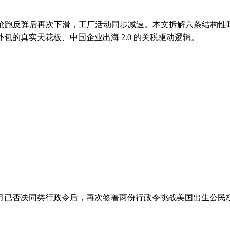
在 6 月抢跑反弹后再次下滑，工厂活动同步减速。本文拆解六条结构
的真实天花板、中国企业出海 2.0 的关税驱动逻辑。
月已否决同类行政令后，再次签署两份行政令挑战美国出生公民权，Ste