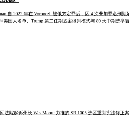
 Gilman 自 2022 年在 Voronezh 被俄方定罪后，因 4 次
押美国人名单、Trump 第二任期逐案谈判模式与 89 天中期选
undel 县巡回法院起诉州长 Wes Moore 力推的 SB 1005 选区