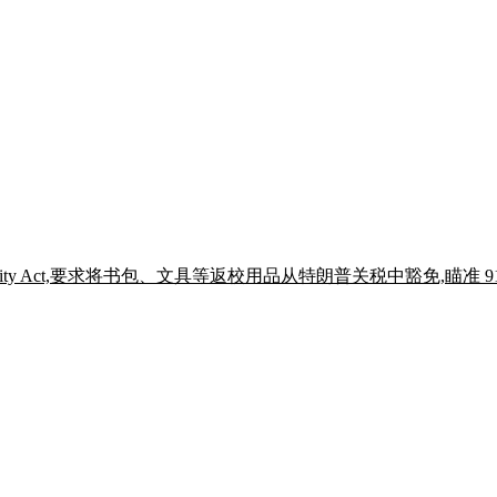
ies Affordability Act,要求将书包、文具等返校用品从特朗普关税中