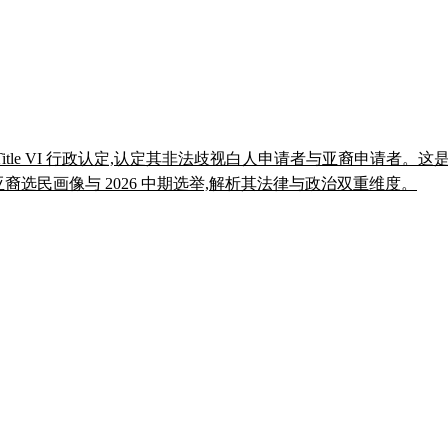
 Title VI 行政认定,认定其非法歧视白人申请者与亚裔申请者
、亚裔选民画像与 2026 中期选举,解析其法律与政治双重维度。