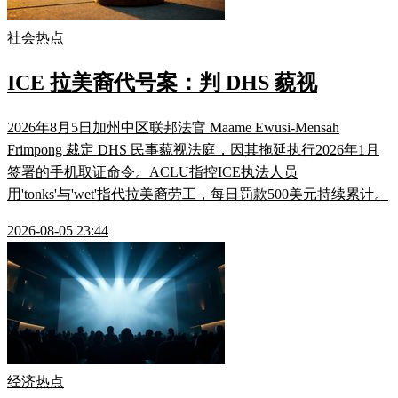
社会热点
ICE 拉美裔代号案：判 DHS 藐视
2026年8月5日加州中区联邦法官 Maame Ewusi-Mensah
Frimpong 裁定 DHS 民事藐视法庭，因其拖延执行2026年1月
签署的手机取证命令。ACLU指控ICE执法人员
用'tonks'与'wet'指代拉美裔劳工，每日罚款500美元持续累计。
2026-08-05 23:44
经济热点