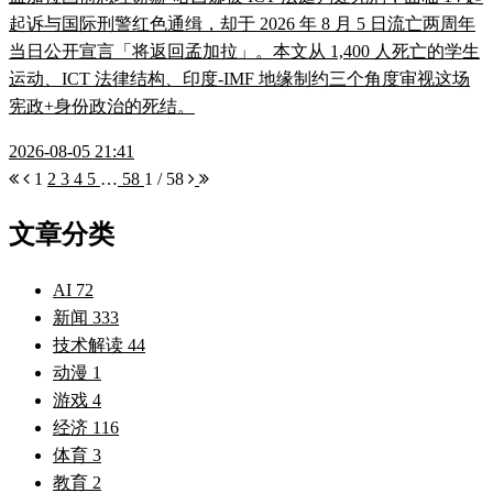
起诉与国际刑警红色通缉，却于 2026 年 8 月 5 日流亡两周年
当日公开宣言「将返回孟加拉」。本文从 1,400 人死亡的学生
运动、ICT 法律结构、印度-IMF 地缘制约三个角度审视这场
宪政+身份政治的死结。
2026-08-05 21:41
1
2
3
4
5
…
58
1 / 58
文章分类
AI
72
新闻
333
技术解读
44
动漫
1
游戏
4
经济
116
体育
3
教育
2