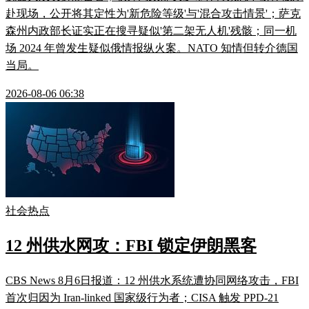
赴现场，公开将其定性为'新危险等级'与'混合攻击情景'；萨克
森州内政部长证实正在搜寻疑似'第二架无人机'残骸；同一机
场 2024 年曾发生疑似俄情报纵火案。NATO 知情但转介德国
当局。
2026-08-06 06:38
社会热点
12 州供水网攻：FBI 锁定伊朗黑客
CBS News 8月6日报道：12 州供水系统遭协同网络攻击，FBI
首次归因为 Iran-linked 国家级行为者；CISA 触发 PPD-21