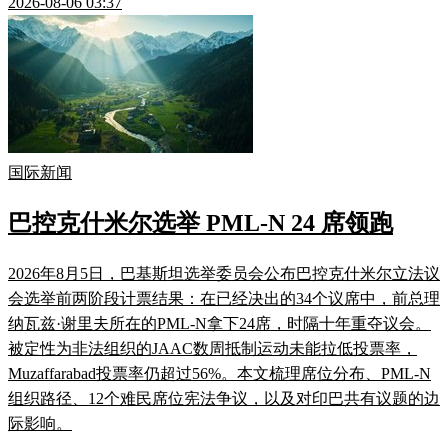
2026-08-06 03:37
国际新闻
巴控克什米尔选举 PML-N 24 席领跑
2026年8月5日，巴基斯坦选举委员会公布巴控克什米尔立法议
会选举前两阶段计票结果：在已经决出的34个议席中，前总理
纳瓦兹·谢里夫所在的PML-N拿下24席，时隔十年重夺议会。
被定性为非法组织的JAAC数周抵制运动未能拉低投票率，
Muzaffarabad投票率仍超过56%。本文梳理席位分布、PML-N
组织路径、12个难民席位宪法争议，以及对印巴共有议题的边
际影响。