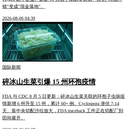
错"变成"现金落地"。
2026-08-06 04:39
国际新闻
碎冰山生菜引爆 15 州环孢疫情
FDA 与 CDC 8 月 5 日更新：碎冰山生菜关联的环孢子虫病疫
情新增 6 州升至 15 州，累计 60+ 例。Cyclospora 潜伏 7-14
天、靠中央切配沙拉放大，FDA traceback 工作正在切配厂到
田间展开。