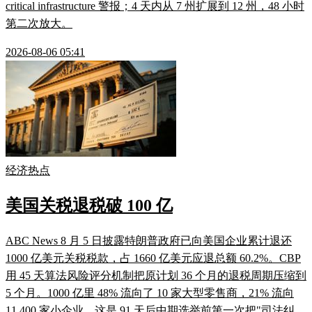
critical infrastructure 警报；4 天内从 7 州扩展到 12 州，48 小时
第二次放大。
2026-08-06 05:41
经济热点
美国关税退税破 100 亿
ABC News 8 月 5 日披露特朗普政府已向美国企业累计退还
1000 亿美元关税税款，占 1660 亿美元应退总额 60.2%。CBP
用 45 天算法风险评分机制把原计划 36 个月的退税周期压缩到
5 个月。1000 亿里 48% 流向了 10 家大型零售商，21% 流向
11,400 家小企业。这是 91 天后中期选举前第一次把"司法纠