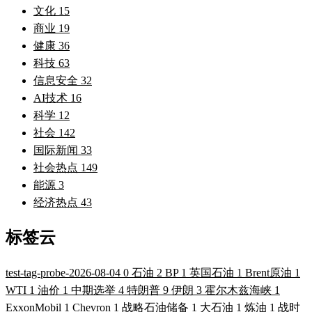
文化
15
商业
19
健康
36
科技
63
信息安全
32
AI技术
16
科学
12
社会
142
国际新闻
33
社会热点
149
能源
3
经济热点
43
标签云
test-tag-probe-2026-08-04
0
石油
2
BP
1
英国石油
1
Brent原油
1
WTI
1
油价
1
中期选举
4
特朗普
9
伊朗
3
霍尔木兹海峡
1
ExxonMobil
1
Chevron
1
战略石油储备
1
大石油
1
炼油
1
战时