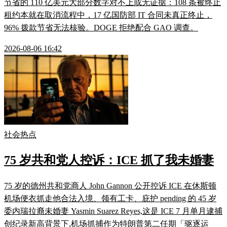
节省的 110 亿美元大部分数字对不上或无证据：108 条被终止
租约本就在取消流程中，17 亿国防部 IT 合同未真正终止，
96% 拨款节省无法核验。DOGE 拒绝配合 GAO 调查。
2026-08-06 16:42
社会热点
75 岁共和党人控诉：ICE 抓了我未婚妻
75 岁的德州共和党商人 John Gannon 公开控诉 ICE 在休斯顿
机场便衣抓走他合法入境、领有工卡、庇护 pending 的 45 岁
委内瑞拉裔未婚妻 Yasmin Suarez Reyes,这是 ICE 7 月单月逮捕
创纪录新高背景下,机场抓捕作为特朗普第二任期「驱逐运