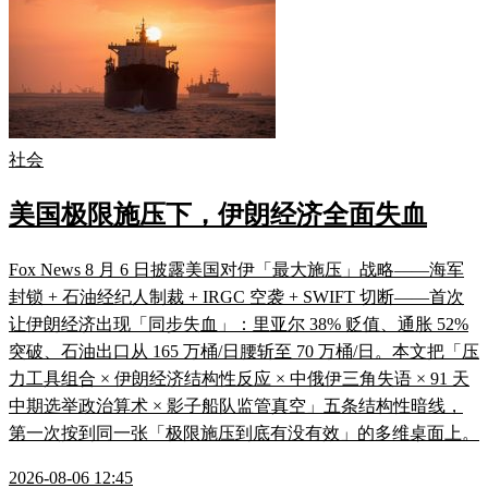
社会
美国极限施压下，伊朗经济全面失血
Fox News 8 月 6 日披露美国对伊「最大施压」战略——海军
封锁 + 石油经纪人制裁 + IRGC 空袭 + SWIFT 切断——首次
让伊朗经济出现「同步失血」：里亚尔 38% 贬值、通胀 52%
突破、石油出口从 165 万桶/日腰斩至 70 万桶/日。本文把「压
力工具组合 × 伊朗经济结构性反应 × 中俄伊三角失语 × 91 天
中期选举政治算术 × 影子船队监管真空」五条结构性暗线，
第一次按到同一张「极限施压到底有没有效」的多维桌面上。
2026-08-06 12:45