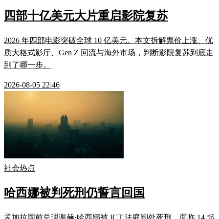
四部十亿美元大片重启影院复苏
2026 年四部电影突破全球 10 亿美元。本文拆解票价上涨、优
质大格式影厅、Gen Z 回流与海外市场，判断影院复苏到底走
到了哪一步。
2026-08-05 22:46
社会热点
哈西娜被判死刑仍誓言回国
孟加拉国前总理谢赫·哈西娜被 ICT 法庭判处死刑，面临 14 起