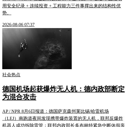
用安全纪录 + 连续投资 + 工程能力三件事撑出来的结构性优
势。
2026-08-06 07:37
社会热点
德国机场起获爆炸无人机：德内政部断定
为混合攻击
AP / NPR 8月6日报道：德国萨克森州莱比锡/哈雷机场
（LEJ）南跑道夜间发现携带爆炸装置的无人机，联邦反爆炸
机器人成功拆除雷管；联邦内政部长多布林特紧急中断休假亲