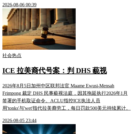
2026-08-06 00:39
社会热点
ICE 拉美裔代号案：判 DHS 藐视
2026年8月5日加州中区联邦法官 Maame Ewusi-Mensah
Frimpong 裁定 DHS 民事藐视法庭，因其拖延执行2026年1月
签署的手机取证命令。ACLU指控ICE执法人员
用'tonks'与'wet'指代拉美裔劳工，每日罚款500美元持续累计。
2026-08-05 23:44