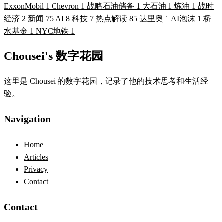
ExxonMobil
1
Chevron
1
战略石油储备
1
大石油
1
炼油
1
战时
经济
2
新闻
75
AI
8
科技
7
热点解读
85
达里奥
1
AI泡沫
1
桥
水基金
1
NYC地铁
1
Chousei's 数字花园
这里是 Chousei 的数字花园，记录了他的技术思考和生活经
验。
Navigation
Home
Articles
Privacy
Contact
Contact