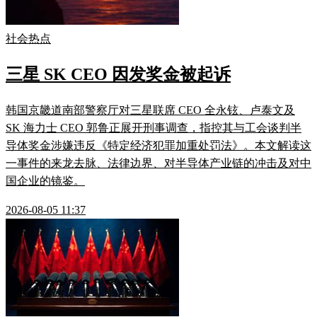
社会热点
三星 SK CEO 因发奖金被起诉
韩国京畿道南部警察厅对三星联席 CEO 全永铉、卢泰文及
SK 海力士 CEO 郭鲁正展开刑事调查，指控其与工会谈判半
导体奖金涉嫌违反《特定经济犯罪加重处罚法》。本文解读这
一事件的来龙去脉、法律边界、对半导体产业链的冲击及对中
国企业的镜鉴。
2026-08-05 11:37