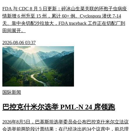
FDA 与 CDC 8 月 5 日更新：碎冰山生菜关联的环孢子虫病疫
情新增 6 州升至 15 州，累计 60+ 例。Cyclospora 潜伏 7-14
天、靠中央切配沙拉放大，FDA traceback 工作正在切配厂到
田间展开。
2026-08-06 03:37
国际新闻
巴控克什米尔选举 PML-N 24 席领跑
2026年8月5日，巴基斯坦选举委员会公布巴控克什米尔立法议
会选举前两阶段计票结果：在已经决出的34个议席中，前总理