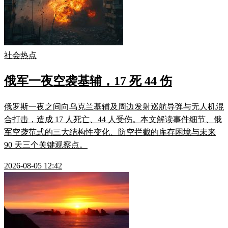
社会热点
俄军一夜空袭基辅，17 死 44 伤
俄罗斯一夜之间向乌克兰基辅及周边发射巡航导弹与无人机混
合打击，造成 17 人死亡、44 人受伤。本文解读事件细节、俄
军空袭范式的三大结构性变化、防空拦截的库存困境与未来
90 天三个关键观察点。
2026-08-05 12:42