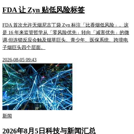
FDA 让 Zyn 贴低风险标签
FDA 首次允许无烟尼古丁袋 Zyn 标注「比香烟低风险」。这
是 16 年来监管哲学从「零风险优先」转向「减害优先」的微
调,但连锁反应会触及烟草巨头、青少年、医保系统、跨境电
子烟巨头四个层面。
2026-08-05 09:43
新闻
2026年8月5日科技与新闻汇总