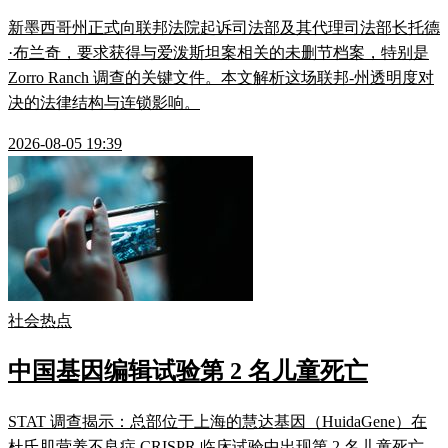
新墨西哥州正式向联邦法院起诉司法部及其代理司法部长托德
·布兰奇，要求获得与爱泼斯坦案相关的未删节档案，特别是
Zorro Ranch 调查的关键文件。本文解析这场联邦-州透明度对
决的法律结构与连锁影响。
2026-08-05 19:39
社会热点
中国基因编辑试验第 2 名儿童死亡
STAT 调查揭示：总部位于上海的慧达基因（HuidaGene）在
杜氏肌营养不良症 CRISPR 临床试验中出现第 2 名儿童死亡。