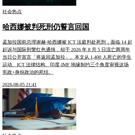
社会热点
哈西娜被判死刑仍誓言回国
孟加拉国前总理谢赫·哈西娜被 ICT 法庭判处死刑，面临 14 起
起诉与国际刑警红色通缉，却于 2026 年 8 月 5 日流亡两周年
当日公开宣言「将返回孟加拉」。本文从 1,400 人死亡的学生
运动、ICT 法律结构、印度-IMF 地缘制约三个角度审视这场
宪政+身份政治的死结。
2026-08-05 21:41