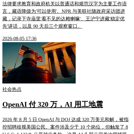
法律要求教育和政府机关以普通话和规范汉字为主要工作语
言，藏语降级为'可以使用'。NPR 与美联社随政府采访团进
藏，记录下寺庙里'看不见的达赖喇嘛'、王沪宁进藏'稳定优
先'讲话，以及 90 天后三个观察窗口。
2026-08-05 17:36
社会热点
OpenAI 付 320 万，AI 用工地震
2026 年 8 月 5 日 OpenAI 与 DOJ 达成 320 万美元和解，被指
控招聘歧视美国公民。案件涉及少于 10 个岗位，但触发了 8