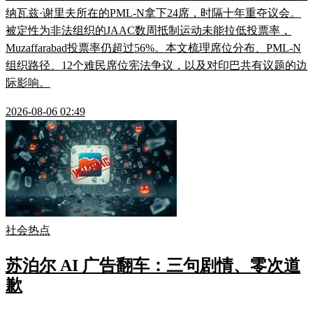
纳瓦兹·谢里夫所在的PML-N拿下24席，时隔十年重夺议会。
被定性为非法组织的JAAC数周抵制运动未能拉低投票率，
Muzaffarabad投票率仍超过56%。本文梳理席位分布、PML-N
组织路径、12个难民席位宪法争议，以及对印巴共有议题的边
际影响。
2026-08-06 02:49
社会热点
苏泊尔 AI 广告翻车：三句剧情、零次道
歉