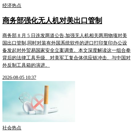
经济热点
商务部强化无人机对美出口管制
商务部 8 月 5 日连发两道公告,加强无人机相关两用物项对美
国出口管制,同时对装有外国系统软件的进口打印复印办公设
备发起对外贸易国家安全立案调查。本文深度解读这一组合拳
背后的法律工具升级、对美军工复合体供应链冲击、与中国对
外反制工具箱的演进。
2026-08-05 10:37
社会热点