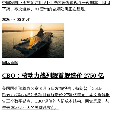
中国家电巨头苏泊尔用 AI 生成的擦边短视频一夜翻车：悄悄
下架、零次道歉、AI 营销的合规陷阱正在显现。
2026-08-06 01:41
国际新闻
CBO：核动力战列舰首舰造价 2750 亿
美国国会预算办公室 8 月 5 日发布报告：特朗普「Golden
Fleet」核动力战列舰项目首舰造价 2750 亿美元。本文拆解报
告三个数字锚点、CBO 评估的内部成本结构、两党反应、与
未来 30/60/90 天的关键观察点。