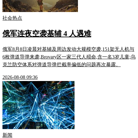
社会热点
俄军连夜空袭基辅 4 人遇难
俄军8月8日凌晨对基辅及周边发动大规模空袭,151架无人机与
6枚弹道导弹来袭,Brovary区一家三代人殒命,含一名3岁儿童;乌
克兰防空体系对弹道导弹拦截率偏低的问题再次暴露。
2026-08-08 09:36
新闻