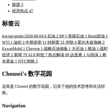
能源
3
经济热点
47
标签云
test-tag-probe-2026-08-04
0
石油
2
BP
1
英国石油
1
Brent原油
1
WTI
1
油价
2
中期选举
11
特朗普
21
伊朗
4
霍尔木兹海峡
2
ExxonMobil
1
Chevron
1
战略石油储备
1
大石油
1
炼油
1
战时
经济
2
新闻
79
AI
8
科技
7
热点解读
89
达里奥
1
AI泡沫
1
桥
水基金
1
NYC地铁
1
Chousei's 数字花园
这里是 Chousei 的数字花园，记录了他的技术思考和生活经
验。
Navigation