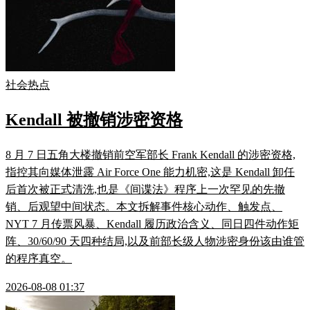
社会热点
Kendall 被撤销涉密资格
8 月 7 日五角大楼撤销前空军部长 Frank Kendall 的涉密资格,
指控其向媒体泄露 Air Force One 能力机密,这是 Kendall 卸任
后首次被正式清洗,也是《间谍法》程序上一次罕见的先撤
销、后观望中间状态。本文拆解事件核心动作、触发点、
NYT 7 月传票风暴、Kendall 履历政治含义、同日四件动作矩
阵、30/60/90 天四种结局,以及前部长级人物涉密身份该由谁管
的程序真空。
2026-08-08 01:37