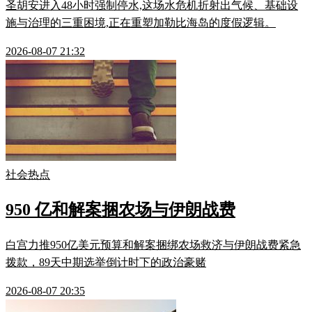
圣胡安进入48小时强制停水,这场水危机折射出气候、基础设
施与治理的三重困境,正在重塑加勒比海岛的度假逻辑。
2026-08-07 21:32
社会热点
950 亿和解案捆农场与伊朗战费
白宫力推950亿美元预算和解案捆绑农场救济与伊朗战费紧急
拨款，89天中期选举倒计时下的政治豪赌
2026-08-07 20:35