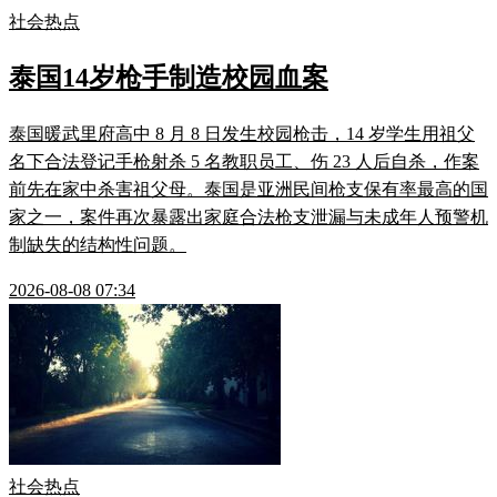
社会热点
泰国14岁枪手制造校园血案
泰国暖武里府高中 8 月 8 日发生校园枪击，14 岁学生用祖父
名下合法登记手枪射杀 5 名教职员工、伤 23 人后自杀，作案
前先在家中杀害祖父母。泰国是亚洲民间枪支保有率最高的国
家之一，案件再次暴露出家庭合法枪支泄漏与未成年人预警机
制缺失的结构性问题。
2026-08-08 07:34
社会热点