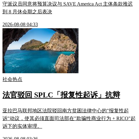
守派议员同意将预算决议与 SAVE America Act 主体条款推迟
到 8 月休会期之后表决
2026-08-08 04:33
社会热点
法官驳回 SPLC「报复性起诉」抗辩
亚拉巴马联邦地区法院驳回南方贫困法律中心的"报复性起
诉"动议，使其必须直面司法部在"欺骗性商业行为 + RICO"起
诉下的实体审理。
2026-08-08 03:36