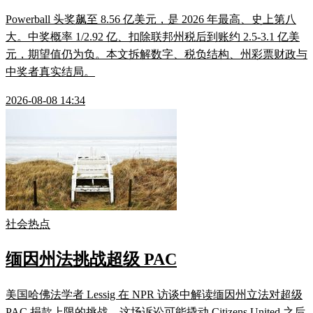
Powerball 头奖飙至 8.56 亿美元，是 2026 年最高、史上第八
大。中奖概率 1/2.92 亿、扣除联邦州税后到账约 2.5-3.1 亿美
元，期望值仍为负。本文拆解数字、税负结构、州彩票财政与
中奖者真实结局。
2026-08-08 14:34
社会热点
缅因州法挑战超级 PAC
美国哈佛法学者 Lessig 在 NPR 访谈中解读缅因州立法对超级
PAC 捐款上限的挑战。这场诉讼可能撬动 Citizens United 之后