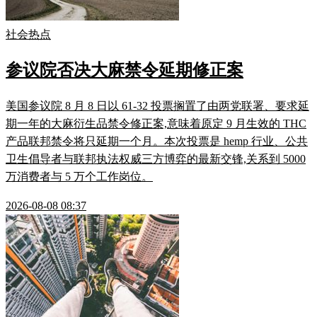
社会热点
参议院否决大麻禁令延期修正案
美国参议院 8 月 8 日以 61-32 投票搁置了由两党联署、要求延
期一年的大麻衍生品禁令修正案,意味着原定 9 月生效的 THC
产品联邦禁令将只延期一个月。本次投票是 hemp 行业、公共
卫生倡导者与联邦执法权威三方博弈的最新交锋,关系到 5000
万消费者与 5 万个工作岗位。
2026-08-08 08:37