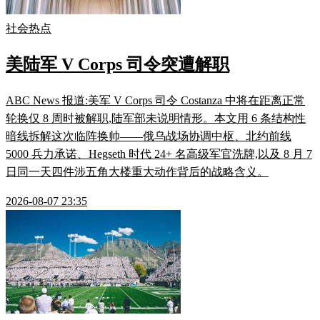
社会热点
美陆军 V Corps 司令突遭解职
ABC News 报道:美军 V Corps 司令 Costanza 中将在距离正常
轮换仅 8 周时被解职,陆军部未说明情形。本文用 6 条结构性
暗线拆解这次临阵换帅——俄乌战场协调中枢、北约前线
5000 兵力承诺、Hegseth 时代 24+ 名高级军官洗牌,以及 8 月 7
日同一天四件涉五角大楼重大动作背后的战略含义。
2026-08-07 23:35