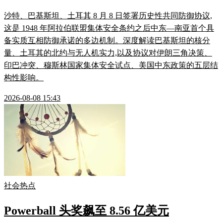
沙特、巴基斯坦、土耳其 8 月 8 日签署历史性共同防御协议,
这是 1948 年阿拉伯联盟集体安全条约之后中东—南亚首个具
备实质互相防御承诺的多边机制。深度解读巴基斯坦的核分
量、土耳其的北约与无人机实力,以及协议对伊朗三角决策、
印巴冲突、穆斯林国家集体安全试点、美国中东政策的五层结
构性影响。
2026-08-08 15:43
社会热点
Powerball 头奖飙至 8.56 亿美元