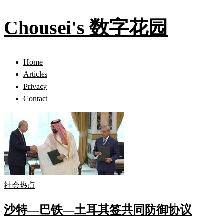
Chousei's 数字花园
Home
Articles
Privacy
Contact
社会热点
沙特—巴铁—土耳其签共同防御协议