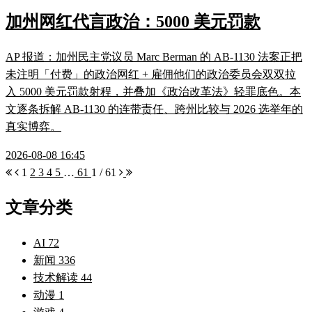
加州网红代言政治：5000 美元罚款
AP 报道：加州民主党议员 Marc Berman 的 AB-1130 法案正把
未注明「付费」的政治网红 + 雇佣他们的政治委员会双双拉
入 5000 美元罚款射程，并叠加《政治改革法》轻罪底色。本
文逐条拆解 AB-1130 的连带责任、跨州比较与 2026 选举年的
真实博弈。
2026-08-08 16:45
1
2
3
4
5
…
61
1 / 61
文章分类
AI
72
新闻
336
技术解读
44
动漫
1