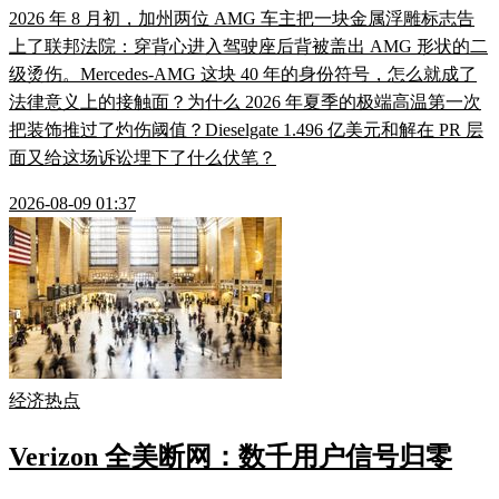
2026 年 8 月初，加州两位 AMG 车主把一块金属浮雕标志告
上了联邦法院：穿背心进入驾驶座后背被盖出 AMG 形状的二
级烫伤。Mercedes-AMG 这块 40 年的身份符号，怎么就成了
法律意义上的接触面？为什么 2026 年夏季的极端高温第一次
把装饰推过了灼伤阈值？Dieselgate 1.496 亿美元和解在 PR 层
面又给这场诉讼埋下了什么伏笔？
2026-08-09 01:37
经济热点
Verizon 全美断网：数千用户信号归零