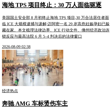
海地 TPS 项目终止：30 万人面临驱逐
美国国土安全部 8 月初终止海地 TPS 项目,30 万合法居住者面
临 ICE 大规模逮捕与递解;迈阿密一名 29 岁高危妊娠孕妇已躲
藏在家。本文梳理法律边界、ICE 行动文件、佛州经济政治连
锁反应与最高法院 6 月 5–4 判决后的法律窗口
2026-08-09 02:38
经济热点
奔驰 AMG 车标烫伤车主