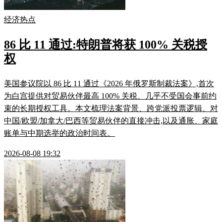
经济热点
86 比 11 通过:特朗普将获 100% 关税授
权
美国参议院以 86 比 11 通过《2026 年俄罗斯制裁法案》,首次
为白宫提供对贸易伙伴最高 100% 关税、几乎不受国会事前约
束的长期授权工具。本文梳理法案背景、跨党派投票逻辑、对
中国/欧盟/加拿大/巴西等贸易伙伴的直接冲击,以及通胀、家庭
账单与中期选举的政治时间表。
2026-08-08 19:32