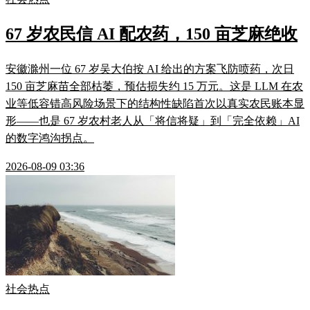
67 岁农民信 AI 配农药，150 亩芝麻绝收
安徽滁州一位 67 岁吴大伯按 AI 给出的方案飞防喷药，次日
150 亩芝麻苗全部枯萎，预估损失约 15 万元。这是 LLM 在农
业等低容错高风险场景下的结构性缺陷首次以真实农民账本显
形——也是 67 岁农村老人从「将信将疑」到「完全依赖」AI
的数字鸿沟拐点。
2026-08-09 03:36
社会热点