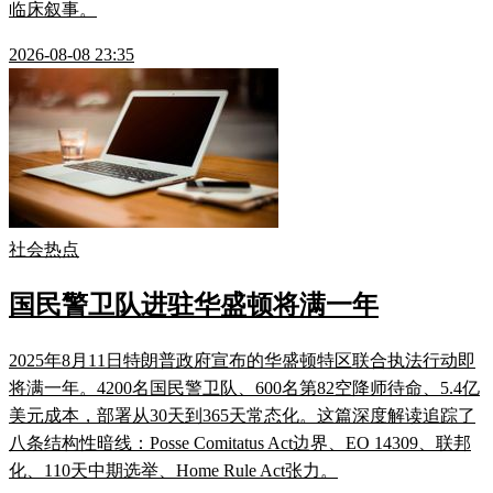
临床叙事。
2026-08-08 23:35
社会热点
国民警卫队进驻华盛顿将满一年
2025年8月11日特朗普政府宣布的华盛顿特区联合执法行动即
将满一年。4200名国民警卫队、600名第82空降师待命、5.4亿
美元成本，部署从30天到365天常态化。这篇深度解读追踪了
八条结构性暗线：Posse Comitatus Act边界、EO 14309、联邦
化、110天中期选举、Home Rule Act张力。