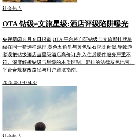
社会热点
OTA 钻级≠文旅星级:酒店评级陷阱曝光
央视新闻 8 月 9 日报道,OTA 平台将自研钻级与文旅部挂牌星
级在同一筛选栏混排,黄色五角星与黄色钻石视觉近似,导致游
客误把钻级酒店当星级酒店高价订房,入住后硬件服务严重不
符。深度解析钻级与星级的本质区别、混排的法律灰色地带、
平台合规整改路径与用户避坑指南。
2026-08-09 04:37
社会热点