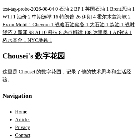
test-tag-probe-2026-08-04
0
石油
2
BP
1
英国石油
1
Brent原油
1
WTI
1
油价
2
中期选举
16
特朗普
26
伊朗
4
霍尔木兹海峡
2
ExxonMobil
1
Chevron
1
战略石油储备
1
大石油
1
炼油
1
战时
经济
2
新闻
98
AI
10
科技
8
热点解读
108
达里奥
1
AI泡沫
1
桥水基金
1
NYC地铁
1
Chousei's 数字花园
这里是 Chousei 的数字花园，记录了他的技术思考和生活经
验。
Navigation
Home
Articles
Privacy
Contact