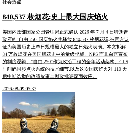
社会热点
840,537 枚烟花:史上最大国庆焰火
美国内政部国家公园管理局正式确认,2026 年 7 月 4 日特朗普
政府的"自由 250"国庆焰火共释放 840,537 枚烟花弹,被官方认
证为美国历史上单日规模最大的独立日焰火表演。本文拆解
84 万枚烟花在美国烟花史中的量级坐标、NPS 而非白宫宣布
的制度逻辑、"自由 250"作为政治工程的全年活动架构、GPS
时间码同步点火系统的技术细节,以及这次国庆焰火对 110 天
后中期选举的政绩叙事与财政批评双面效应。
2026-08-09 05:37