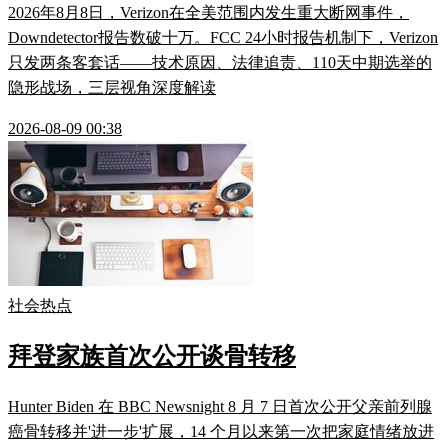
2026年8月8日，Verizon在全美范围内发生重大断网事件，
Downdetector报告数破十万。FCC 24小时报告机制下，Verizon
只发两条客套话——技术原因、法律追责、110天中期选举的
隐形战场，三层视角深度解读
2026-08-09 00:38
社会热点
拜登家族首次公开谈骨转移
Hunter Biden 在 BBC Newsnight 8 月 7 日首次公开父亲前列腺
癌骨转移并'进一步'扩展，14 个月以来第一次把家庭情绪放进