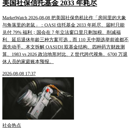
美国社保信托基金 2033 年耗尽
MarketWatch 2026-08-08 把美国社保危机比作「房间里的大象
与角落里的老鼠」：OASI 信托基金 2033 年耗尽、届时只能
兑付 79% 福利；国会在 7 年立法窗口里只剩加税、削减福
利、延后退休年龄三种方案可选，而 110 天中期选举前谁都不
愿先动手。本文拆解 OASI/DI 双基金结构、四种药方财政测
算、1983 vs 2026 政治地形对比、Z 世代跨代视角。6700 万退
休人员的家庭账本预报。
2026-08-08 17:37
社会热点