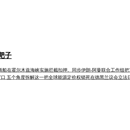
靶子
方商船在霍尔木兹海峡实施拦截扣押。同步伊朗-阿曼联合工作组
个观察窗口 五个角度拆解这一把全球能源定价权锁死在德黑兰议会立