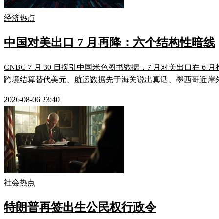
经济热点
中国对美出口 7 月再降：六个结构性暗线
CNBC 7 月 30 日援引中国米色图书数据，7 月对美出口
跨境结算替代美元、航运数据先于海关说出真话、墨西哥近岸外包
2026-08-06 23:40
社会热点
特朗普再签出生公民权行政令