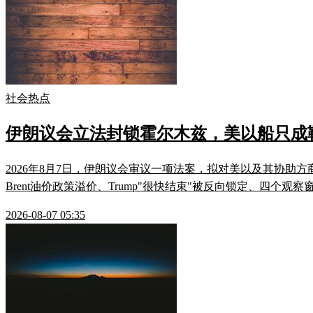
社会热点
伊朗议会立法封锁霍尔木兹，美以船只成
2026年8月7日，伊朗议会审议一项法案，拟对美以及其协助
Brent油价政策溢价、Trump"很快结束"被反向锁定、四
2026-08-07 05:35