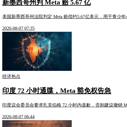
新墨西哥州判 Meta 赔 5.67 亿
美国新墨西哥州法院判定 Meta 赔偿约5.67亿美元，用于青少
2026-08-07 07:35
经济热点
印度 72 小时通牒，Meta 豁免权告急
印度议会委员会要求扎克伯格 72 小时内道歉，否则建议撤销 M
2026-08-07 06:44