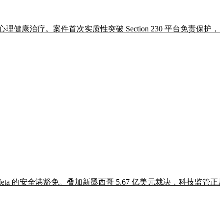
年心理健康治疗。案件首次实质性突破 Section 230 平台免责
eta 的安全港豁免。叠加新墨西哥 5.67 亿美元裁决，科技监