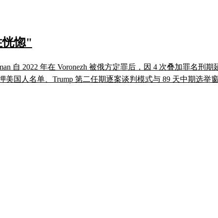
恍惚"
 Gilman 自 2022 年在 Voronezh 被俄方定罪后，因 4 次
押美国人名单、Trump 第二任期逐案谈判模式与 89 天中期选