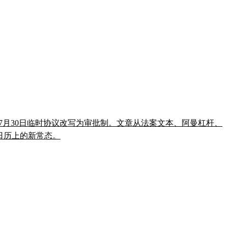
把7月30日临时协议改写为审批制。文章从法案文本、阿曼杠杆、
法日历上的新常态。