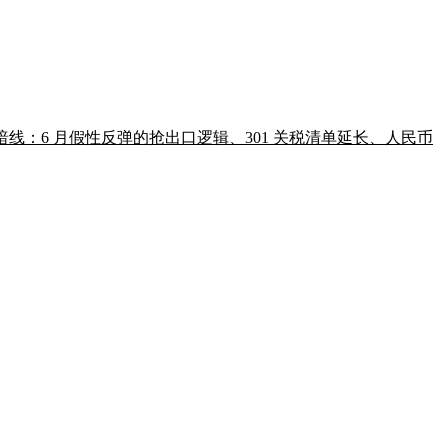
性暗线：6 月假性反弹的抢出口逻辑、301 关税清单延长、人民币