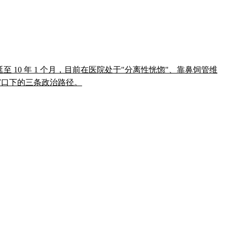
叠加罪名刑期延至 10 年 1 个月，目前在医院处于"分离性恍惚"、靠鼻饲管维
举窗口下的三条政治路径。