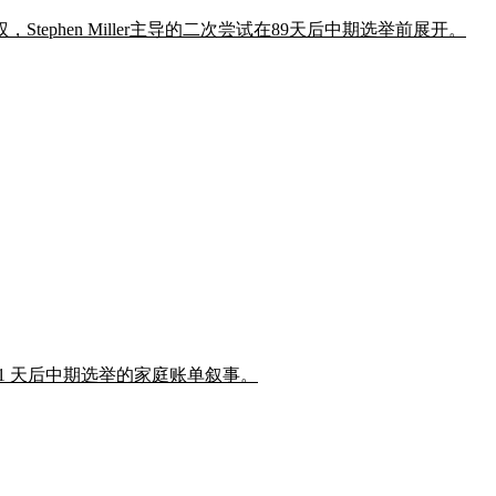
phen Miller主导的二次尝试在89天后中期选举前展开。
豁免,瞄准 91 天后中期选举的家庭账单叙事。