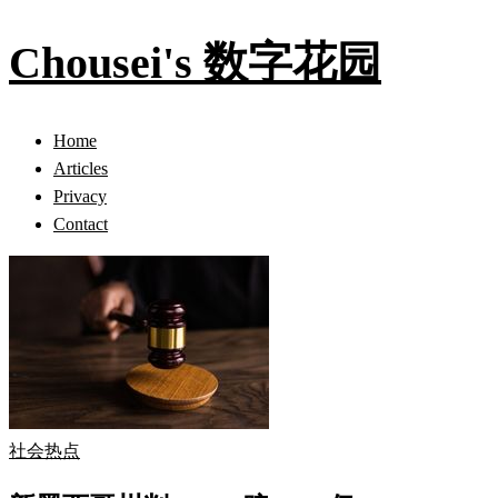
Chousei's 数字花园
Home
Articles
Privacy
Contact
社会热点