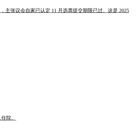
重划宪法修正案，主张议会自家已认定 11 月选票提交期限已过。这是 2025
 人住院。