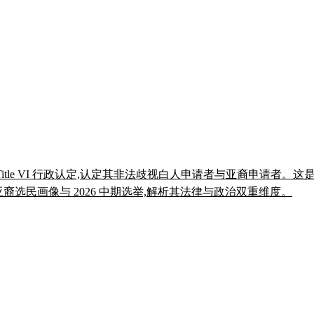
 Title VI 行政认定,认定其非法歧视白人申请者与亚裔申请者
、亚裔选民画像与 2026 中期选举,解析其法律与政治双重维度。