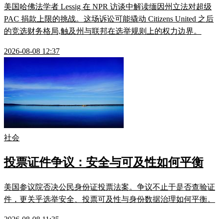
美国哈佛法学者 Lessig 在 NPR 访谈中解读缅因州立法对超级
PAC 捐款上限的挑战。这场诉讼可能撬动 Citizens United 之后
的竞选财务格局,触及州与联邦在选举规则上的权力边界。
2026-08-08 12:37
社会
投票证件争议：安全与可及性如何平衡
美国参议院否决公民身份证投票法案。争议不止于是否查验证
件，更关乎选举安全、投票可及性与身份数据治理如何平衡。