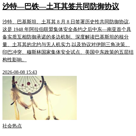
沙特—巴铁—土耳其签共同防御协议
沙特、巴基斯坦、土耳其 8 月 8 日签署历史性共同防御协议,
这是 1948 年阿拉伯联盟集体安全条约之后中东—南亚首个具
备实质互相防御承诺的多边机制。深度解读巴基斯坦的核分
量、土耳其的北约与无人机实力,以及协议对伊朗三角决策、
印巴冲突、穆斯林国家集体安全试点、美国中东政策的五层结
构性影响。
2026-08-08 15:43
社会热点