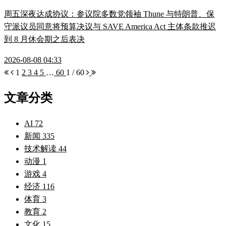
周五深夜达成协议：参议院多数党领袖 Thune 与特朗普、保
守派议员同意将预算决议与 SAVE America Act 主体条款推迟
到 8 月休会期之后表决
2026-08-08 04:33
1
2
3
4
5
…
60
1 / 60
文章分类
AI
72
新闻
335
技术解读
44
动漫
1
游戏
4
经济
116
体育
3
教育
2
文化
15