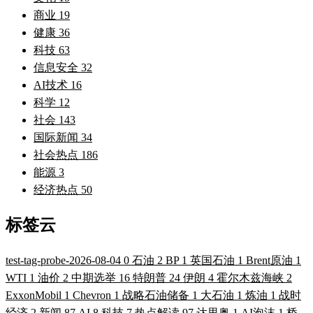
商业
19
健康
36
科技
63
信息安全
32
AI技术
16
科学
12
社会
143
国际新闻
34
社会热点
186
能源
3
经济热点
50
标签云
test-tag-probe-2026-08-04
0
石油
2
BP
1
英国石油
1
Brent原油
1
WTI
1
油价
2
中期选举
16
特朗普
24
伊朗
4
霍尔木兹海峡
2
ExxonMobil
1
Chevron
1
战略石油储备
1
大石油
1
炼油
1
战时
经济
2
新闻
87
AI
8
科技
7
热点解读
97
达里奥
1
AI泡沫
1
桥