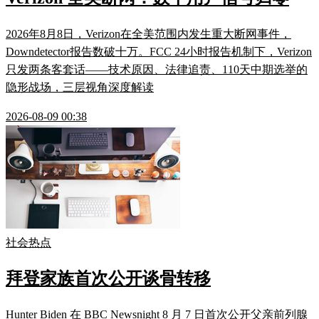
2026年8月8日，Verizon在全美范围内发生重大断网事件，
Downdetector报告数破十万。FCC 24小时报告机制下，Verizon
只发两条客套话——技术原因、法律追责、110天中期选举的
隐形战场，三层视角深度解读
2026-08-09 00:38
社会热点
拜登家族首次公开谈骨转移
Hunter Biden 在 BBC Newsnight 8 月 7 日首次公开父亲前列腺