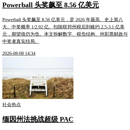
Powerball 头奖飙至 8.56 亿美元
Powerball 头奖飙至 8.56 亿美元，是 2026 年最高、史上第八
大。中奖概率 1/2.92 亿、扣除联邦州税后到账约 2.5-3.1 亿美
元，期望值仍为负。本文拆解数字、税负结构、州彩票财政与
中奖者真实结局。
2026-08-08 14:34
社会热点
缅因州法挑战超级 PAC