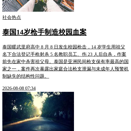
社会热点
泰国14岁枪手制造校园血案
泰国暖武里府高中 8 月 8 日发生校园枪击，14 岁学生用祖父
名下合法登记手枪射杀 5 名教职员工、伤 23 人后自杀，作案
前先在家中杀害祖父母。泰国是亚洲民间枪支保有率最高的国
家之一，案件再次暴露出家庭合法枪支泄漏与未成年人预警机
制缺失的结构性问题。
2026-08-08 07:34