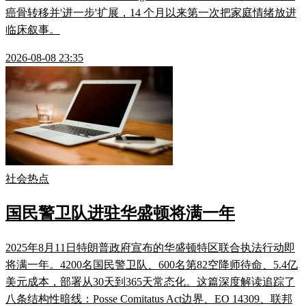
癌骨转移并'进一步'扩展，14 个月以来第一次把家庭情绪放进
临床叙事。
2026-08-08 23:35
社会热点
国民警卫队进驻华盛顿将满一年
2025年8月11日特朗普政府宣布的华盛顿特区联合执法行动即
将满一年。4200名国民警卫队、600名第82空降师待命、5.4亿
美元成本，部署从30天到365天常态化。这篇深度解读追踪了
八条结构性暗线：Posse Comitatus Act边界、EO 14309、联邦