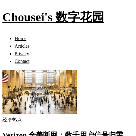
Chousei's 数字花园
Home
Articles
Privacy
Contact
经济热点
Verizon 全美断网：数千用户信号归零