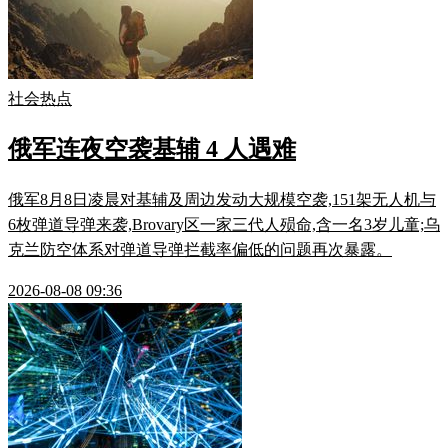
社会热点
俄军连夜空袭基辅 4 人遇难
俄军8月8日凌晨对基辅及周边发动大规模空袭,151架无人机与
6枚弹道导弹来袭,Brovary区一家三代人殒命,含一名3岁儿童;乌
克兰防空体系对弹道导弹拦截率偏低的问题再次暴露。
2026-08-08 09:36