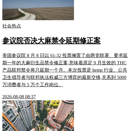
社会热点
参议院否决大麻禁令延期修正案
美国参议院 8 月 8 日以 61-32 投票搁置了由两党联署、要求延
期一年的大麻衍生品禁令修正案,意味着原定 9 月生效的 THC
产品联邦禁令将只延期一个月。本次投票是 hemp 行业、公共
卫生倡导者与联邦执法权威三方博弈的最新交锋,关系到 5000
万消费者与 5 万个工作岗位。
2026-08-08 08:37