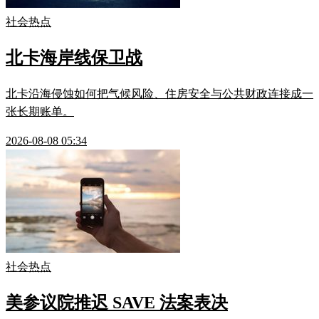
社会热点
北卡海岸线保卫战
北卡沿海侵蚀如何把气候风险、住房安全与公共财政连接成一
张长期账单。
2026-08-08 05:34
社会热点
美参议院推迟 SAVE 法案表决