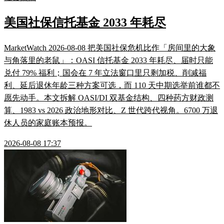
美国社保信托基金 2033 年耗尽
MarketWatch 2026-08-08 把美国社保危机比作「房间里的大象
与角落里的老鼠」：OASI 信托基金 2033 年耗尽、届时只能
兑付 79% 福利；国会在 7 年立法窗口里只剩加税、削减福
利、延后退休年龄三种方案可选，而 110 天中期选举前谁都不
愿先动手。本文拆解 OASI/DI 双基金结构、四种药方财政测
算、1983 vs 2026 政治地形对比、Z 世代跨代视角。6700 万退
休人员的家庭账本预报。
2026-08-08 17:37