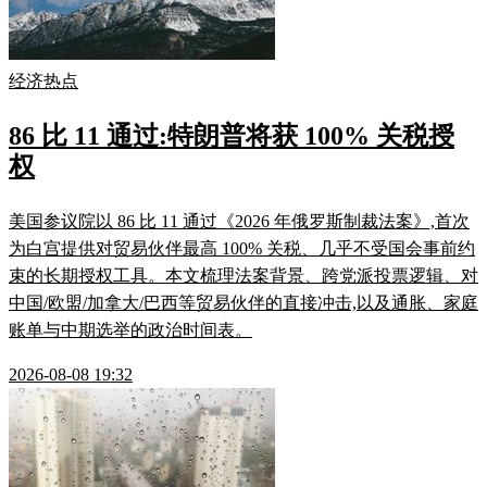
经济热点
86 比 11 通过:特朗普将获 100% 关税授
权
美国参议院以 86 比 11 通过《2026 年俄罗斯制裁法案》,首次
为白宫提供对贸易伙伴最高 100% 关税、几乎不受国会事前约
束的长期授权工具。本文梳理法案背景、跨党派投票逻辑、对
中国/欧盟/加拿大/巴西等贸易伙伴的直接冲击,以及通胀、家庭
账单与中期选举的政治时间表。
2026-08-08 19:32