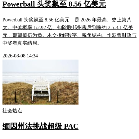
Powerball 头奖飙至 8.56 亿美元
Powerball 头奖飙至 8.56 亿美元，是 2026 年最高、史上第八
大。中奖概率 1/2.92 亿、扣除联邦州税后到账约 2.5-3.1 亿美
元，期望值仍为负。本文拆解数字、税负结构、州彩票财政与
中奖者真实结局。
2026-08-08 14:34
社会热点
缅因州法挑战超级 PAC