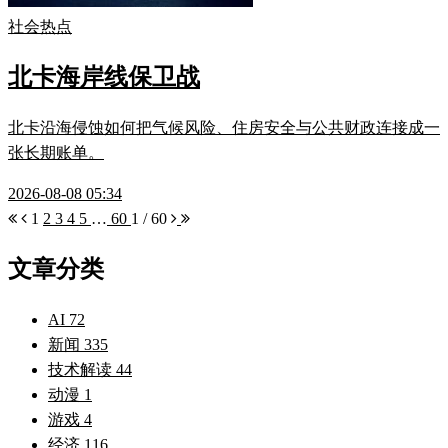
社会热点
北卡海岸线保卫战
北卡沿海侵蚀如何把气候风险、住房安全与公共财政连接成一
张长期账单。
2026-08-08 05:34
1
2
3
4
5
…
60
1 / 60
文章分类
AI
72
新闻
335
技术解读
44
动漫
1
游戏
4
经济
116