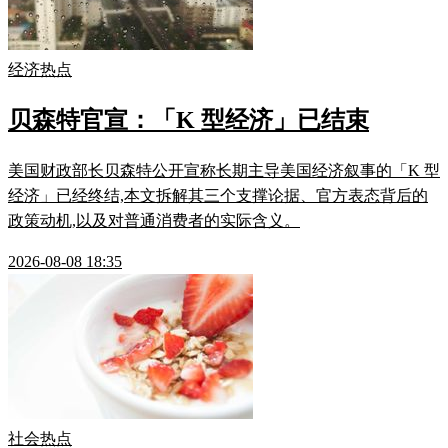
经济热点
贝森特官宣：「K 型经济」已结束
美国财政部长贝森特公开宣称长期主导美国经济叙事的「K 型
经济」已经终结,本文拆解其三个支撑论据、官方表态背后的
政策动机,以及对普通消费者的实际含义。
2026-08-08 18:35
社会热点