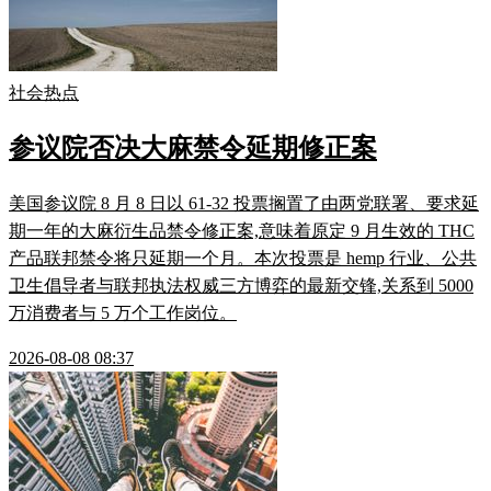
社会热点
参议院否决大麻禁令延期修正案
美国参议院 8 月 8 日以 61-32 投票搁置了由两党联署、要求延
期一年的大麻衍生品禁令修正案,意味着原定 9 月生效的 THC
产品联邦禁令将只延期一个月。本次投票是 hemp 行业、公共
卫生倡导者与联邦执法权威三方博弈的最新交锋,关系到 5000
万消费者与 5 万个工作岗位。
2026-08-08 08:37