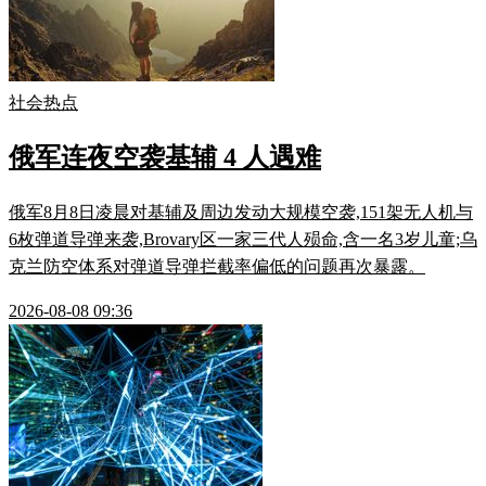
社会热点
俄军连夜空袭基辅 4 人遇难
俄军8月8日凌晨对基辅及周边发动大规模空袭,151架无人机与
6枚弹道导弹来袭,Brovary区一家三代人殒命,含一名3岁儿童;乌
克兰防空体系对弹道导弹拦截率偏低的问题再次暴露。
2026-08-08 09:36