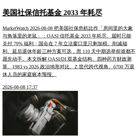
美国社保信托基金 2033 年耗尽
MarketWatch 2026-08-08 把美国社保危机比作「房间里的大象
与角落里的老鼠」：OASI 信托基金 2033 年耗尽、届时只能
兑付 79% 福利；国会在 7 年立法窗口里只剩加税、削减福
利、延后退休年龄三种方案可选，而 110 天中期选举前谁都不
愿先动手。本文拆解 OASI/DI 双基金结构、四种药方财政测
算、1983 vs 2026 政治地形对比、Z 世代跨代视角。6700 万退
休人员的家庭账本预报。
2026-08-08 17:37