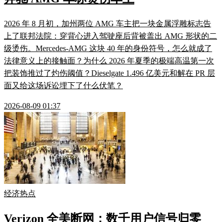
2026 年 8 月初，加州两位 AMG 车主把一块金属浮雕标志告
上了联邦法院：穿背心进入驾驶座后背被盖出 AMG 形状的二
级烫伤。Mercedes-AMG 这块 40 年的身份符号，怎么就成了
法律意义上的接触面？为什么 2026 年夏季的极端高温第一次
把装饰推过了灼伤阈值？Dieselgate 1.496 亿美元和解在 PR 层
面又给这场诉讼埋下了什么伏笔？
2026-08-09 01:37
经济热点
Verizon 全美断网：数千用户信号归零