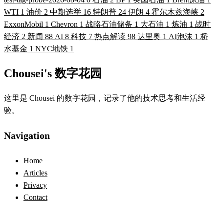
WTI
1
油价
2
中期选举
16
特朗普
24
伊朗
4
霍尔木兹海峡
2
ExxonMobil
1
Chevron
1
战略石油储备
1
大石油
1
炼油
1
战时
经济
2
新闻
88
AI
8
科技
7
热点解读
98
达里奥
1
AI泡沫
1
桥
水基金
1
NYC地铁
1
Chousei's 数字花园
这里是 Chousei 的数字花园，记录了他的技术思考和生活经
验。
Navigation
Home
Articles
Privacy
Contact