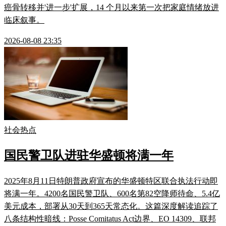
癌骨转移并'进一步'扩展，14 个月以来第一次把家庭情绪放进
临床叙事。
2026-08-08 23:35
社会热点
国民警卫队进驻华盛顿将满一年
2025年8月11日特朗普政府宣布的华盛顿特区联合执法行动即
将满一年。4200名国民警卫队、600名第82空降师待命、5.4亿
美元成本，部署从30天到365天常态化。这篇深度解读追踪了
八条结构性暗线：Posse Comitatus Act边界、EO 14309、联邦