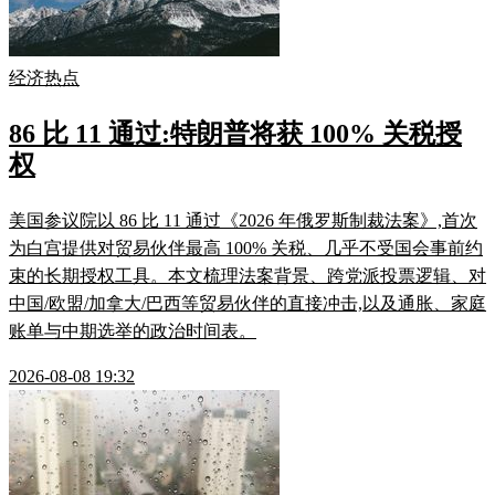
经济热点
86 比 11 通过:特朗普将获 100% 关税授
权
美国参议院以 86 比 11 通过《2026 年俄罗斯制裁法案》,首次
为白宫提供对贸易伙伴最高 100% 关税、几乎不受国会事前约
束的长期授权工具。本文梳理法案背景、跨党派投票逻辑、对
中国/欧盟/加拿大/巴西等贸易伙伴的直接冲击,以及通胀、家庭
账单与中期选举的政治时间表。
2026-08-08 19:32