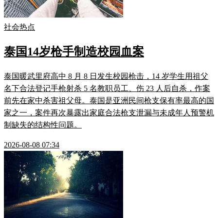
社会热点
泰国14岁枪手制造校园血案
泰国暖武里府高中 8 月 8 日发生校园枪击，14 岁学生用祖父
名下合法登记手枪射杀 5 名教职员工、伤 23 人后自杀，作案
前先在家中杀害祖父母。泰国是亚洲民间枪支保有率最高的国
家之一，案件再次暴露出家庭合法枪支泄漏与未成年人预警机
制缺失的结构性问题。
2026-08-08 07:34