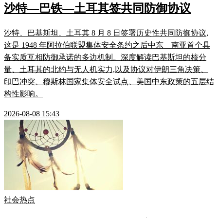
沙特—巴铁—土耳其签共同防御协议
沙特、巴基斯坦、土耳其 8 月 8 日签署历史性共同防御协议,
这是 1948 年阿拉伯联盟集体安全条约之后中东—南亚首个具
备实质互相防御承诺的多边机制。深度解读巴基斯坦的核分
量、土耳其的北约与无人机实力,以及协议对伊朗三角决策、
印巴冲突、穆斯林国家集体安全试点、美国中东政策的五层结
构性影响。
2026-08-08 15:43
社会热点